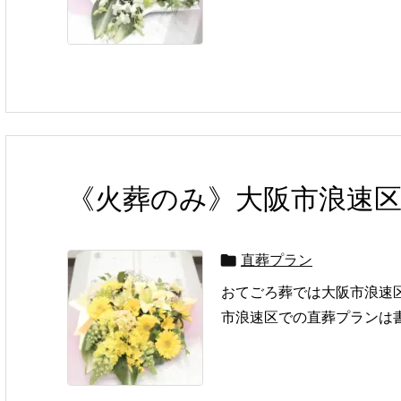
《火葬のみ》大阪市浪速
直葬プラン

おてごろ葬では大阪市浪速
市浪速区での直葬プランは書