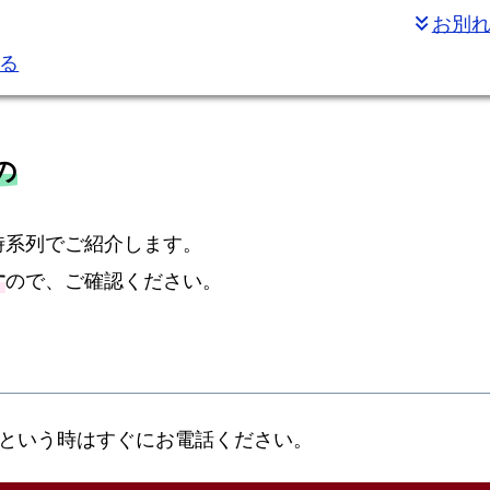
ン
お別
keyboard_double_arrow_down
選
る
べ
る
お
の
別
れ
の
時系列でご紹介します。
お
す
ので、ご確認ください。
花
火
葬
の
み
という時はすぐにお電話ください。
プ
ラ