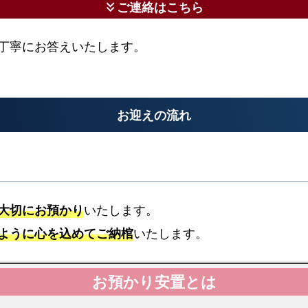
ご連絡はこちら
keyboard_double_arrow_down
ン
の
丁寧にお答えいたします。
比
較
表
お
お迎えの流れ
て
ご
ろ
葬
の
大切にお預かり
いたします。
資
ように心を込めてご納棺
いたします。
料
を
お
病院
送
病院からのお迎え
xpand_more