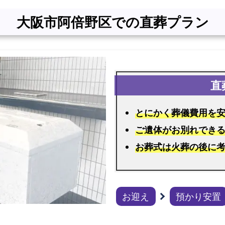
ラ
大阪市阿倍野区での直葬プラン
ン
大
阪
市
阿
倍
野
とにかく葬儀費用を
区
ご遺体がお別れでき
で
お葬式は火葬の後に
の
火
葬
式
お迎え
預かり安置
プ
ラ