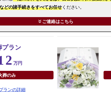
み
などの諸手続きをすべてお任せ
ください。
プ
ラ
ご連絡はこちら
keyboard_double_arrow_down
ン
大
阪
葬プラン
市
阿
12
倍
万円
野
区
火葬のみ
で
の
プランの詳細
直
葬
プ