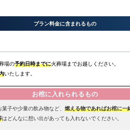
区
お迎え先からの搬送料金
で
受
プラン料金に含まれるもの
け
警察署
取
れ
警察署へのお迎え
xpand_more
る
葬
葬場の
予約日時までに
火葬場までお越しください。
祭
内
いたします。
給
安置料金
付
金
書類手続き代行
最大3日分まで無料です
よ
書類手続きはすべて代行します
お菓子や少量の飲み物など、
燃える物であればお棺に一
く
あ
等
はどんなに想い出があっても入れないでください。
る