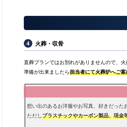
火葬・収骨
e
直葬プランではお別れがありませんので、火
準備が出来ましたら
担当者にて火葬炉へご案
想い出のあるお洋服やお写真、好きだった
ただし
プラスチックやカーボン製品、現金