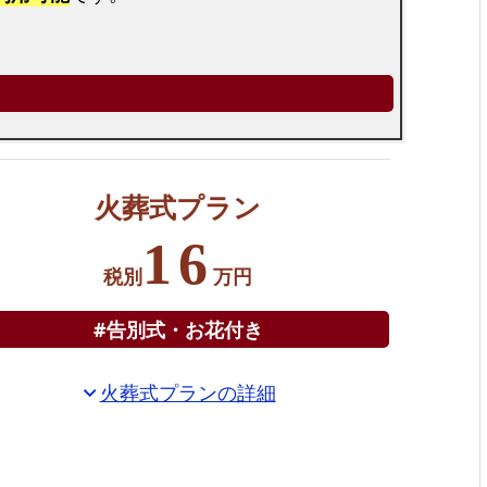
火葬式プラン
16
税別
万円
#告別式・お花付き
火葬式プランの詳細
expand_more