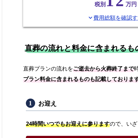
12
税別
万円
費用総額を確認す
expand_more
直葬の流れと料金に含まれるも
直葬プランの流れを
ご逝去から火葬終了まで
プラン料金に含まれるものも記載しておりま
お迎え
24時間いつでもお迎えに参ります
ので、いざ