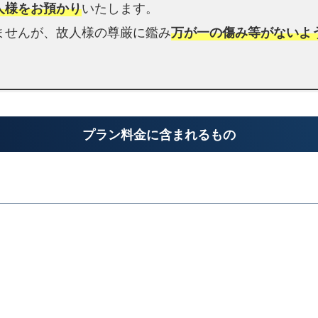
り
人様をお預かり
いたします。
し
ませんが、故人様の尊厳に鑑み
万が一の傷み等がないよ
ま
す
阿
倍
野
プラン料金に含まれるもの
区
民
介護施設
の
火
介護施設へのお迎え
xpand_more
葬
場
阿
倍
搬送料金
野