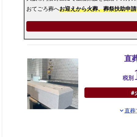
おてごろ葬へ
お迎えから火葬、葬祭扶助申請
直
税別
#
直葬
expand_more