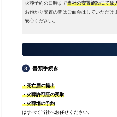
火葬予約の日時まで
当社の安置施設にて故
お預かり安置の間はご面会はしていただけ
安心ください。
書類手続き
e
・死亡届の提出
・火葬許可証の受取
・火葬場の予約
はすべて当社へお任せください。