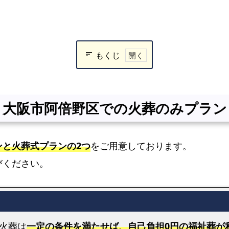
もくじ
大
阪
市
大阪市阿倍野区での火葬のみプラン
阿
倍
野
ンと火葬式プランの2つ
をご用意しております。
区
びください。
で
の
火
葬
の
火葬は
一定の条件を満たせば、自己負担0円の福祉葬が