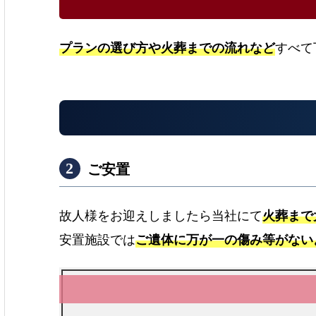
プランの選び方や火葬までの流れなど
すべて
ご安置
故人様をお迎えしましたら当社にて
火葬まで
安置施設では
ご遺体に万が一の傷み等がない
e