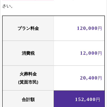
火葬場でのご案内
さい。
火葬場でご案内します
プラン料金
120,000
円
お骨壺セット
骨壺と骨箱のセットです
消費税
12,000
円
火葬料金
20,400
円
(箕面市民)
合計額
152,400
円