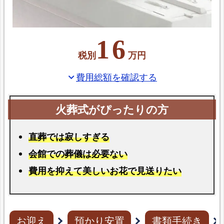
16
税別
万円
費用総額を確認する
expand_more
直葬では寂しすぎる
会館での葬儀は必要ない
費用を抑えて美しいお花で見送りたい
お迎え
預かり安置
書類手続き