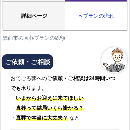
詳細ページ
プランの流れ
keyboard_arrow_up
箕面市の直葬プランの総額
おてごろ葬への
ご依頼・ご相談は24時間いつ
でも
承ります。
・
いまからお迎えに来てほしい
・
直葬って結局いくら掛かる？
・
直葬で本当に大丈夫？
など