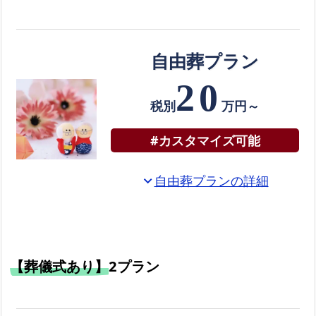
て
ご
ろ
自由葬プラン
葬
20
の
税別
万円～
資
料
#カスタマイズ可能
を
お
自由葬プランの詳細
expand_more
送
り
し
ま
【葬儀式あり】
2プラン
す
箕
面