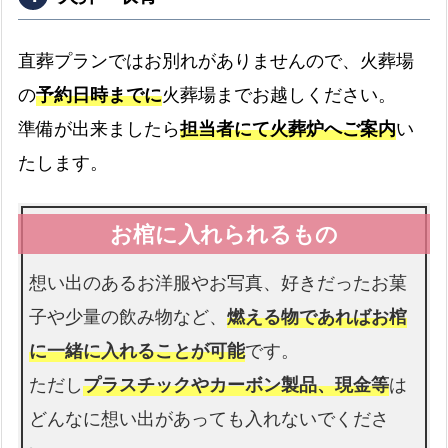
ドライアイス
直葬プランではお別れがありませんので、火葬場
最大3日分まで無料です
の
予約日時までに
火葬場までお越しください。
書類手続き代行
準備が出来ましたら
担当者にて火葬炉へご案内
い
書類手続きはすべて代行します
たします。
お棺
故人様を収めるお棺です
想い出のあるお洋服やお写真、好きだったお菓
仏衣
子や少量の飲み物など、
燃える物であればお棺
納棺時にお着せします
に一緒に入れることが可能
です。
ただし
プラスチックやカーボン製品、現金等
は
どんなに想い出があっても入れないでくださ