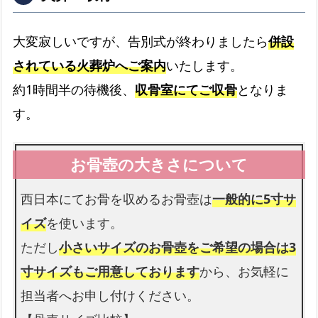
大変寂しいですが、告別式が終わりましたら
併設
されている火葬炉へご案内
いたします。
納棺切り花
約1時間半の待機後、
収骨室にてご収骨
となりま
お顔まわりを彩る切り花です
す。
花束
お足元も花束を入れられます
西日本にてお骨を収めるお骨壺は
一般的に5寸サ
イズ
を使います。
ただし
小さいサイズのお骨壺をご希望の場合は3
寸サイズもご用意しております
から、お気軽に
担当者へお申し付けください。