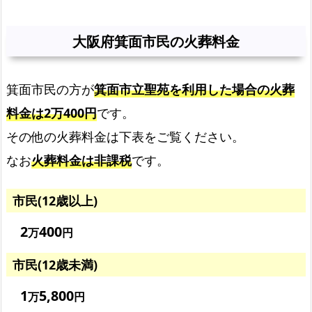
阪
府
大阪府箕面市民の火葬料金
箕
面
箕面市民の方が
箕面市立聖苑を利用した場合の火葬
市
民
料金は2万400円
です。
の
その他の火葬料金は下表をご覧ください。
火
なお
火葬料金は非課税
です。
葬
料
市民(12歳以上)
金
火
2
400
万
円
葬
市民(12歳未満)
料
金
1
5,800
万
円
と