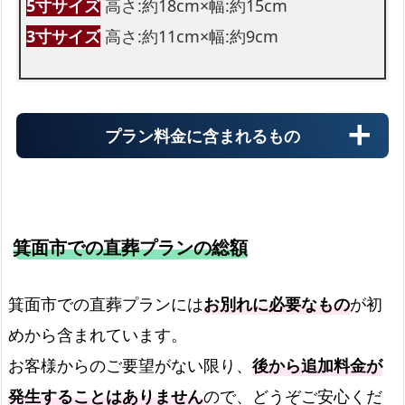
5寸サイズ
高さ:約18cm×幅:約15cm
3寸サイズ
高さ:約11cm×幅:約9cm
プラン料金に含まれるもの
箕面市での直葬プランの総額
霊柩車
箕面市での直葬プランには
お別れに必要なもの
が初
めから含まれています。
火葬場までの霊柩費用
お客様からのご要望がない限り、
後から追加料金が
発生することはありません
ので、どうぞご安心くだ