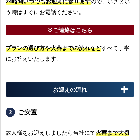
24時間いつでもお迎えに参ります
ので、いざとい
う時はすぐにお電話ください。
ご連絡はこちら
keyboard_double_arrow_down
プランの選び方や火葬までの流れなど
すべて丁寧
にお答えいたします。
お迎えの流れ
ご安置
故人様をお迎えしましたら当社にて
火葬まで大切