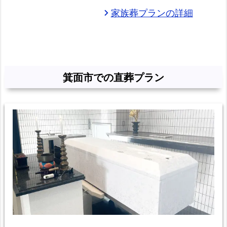
祭
家族葬プランの詳細
chevron_right
給
付
金
各
箕面市での直葬プラン
プ
ラ
ン
の
比
較
と
総
額
料
金