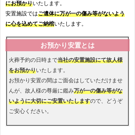
にお預かり
いたします。
病院
安置施設では
ご遺体に万が一の傷み等がないよう
病院からのお迎え
expand_more
に心を込めてご納棺
いたします。
介護施設
介護施設へのお迎え
expand_more
火葬予約の日時まで
当社の安置施設にて故人様
をお預かり
いたします。
お預かり安置の間はご面会はしていただけませ
警察署
んが、故人様の尊厳に鑑み
万が一の傷み等がな
警察署へのお迎え
expand_more
いように大切にご安置いたします
ので、どうぞ
ご安心ください。