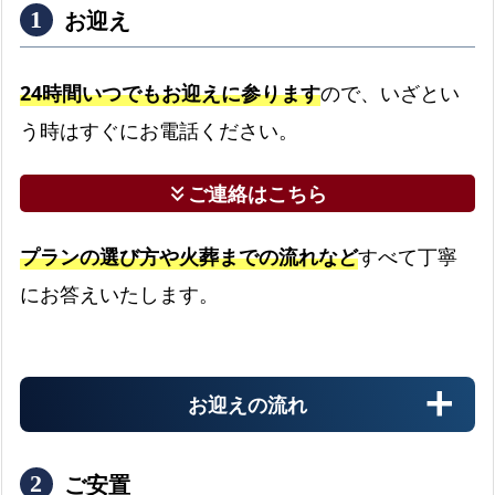
お迎え
24時間いつでもお迎えに参ります
ので、いざとい
う時はすぐにお電話ください。
ご連絡はこちら
keyboard_double_arrow_down
プランの選び方や火葬までの流れなど
すべて丁寧
にお答えいたします。
お迎えの流れ
ご安置