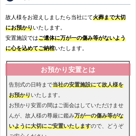
故人様をお迎えしましたら当社にて
火葬まで大切
にお預かり
いたします。
病院
安置施設では
ご遺体に万が一の傷み等がないよう
病院からのお迎えの流れ
expand_more
に心を込めてご納棺
いたします。
介護施設
介護施設へのお迎えの流れ
expand_more
告別式の日時まで
当社の安置施設にて故人様を
お預かり
いたします。
お預かり安置の間はご面会はしていただけませ
警察署
んが、故人様の尊厳に鑑み
万が一の傷み等がな
警察署へのお迎えの流れ
expand_more
いように大切にご安置いたします
ので、どうぞ
ご安心ください。