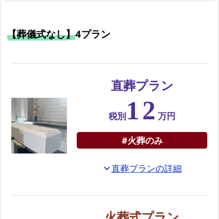
ン
箕
【葬儀式なし】
4プラン
面
市
で
の
直葬プラン
自
12
由
税別
万円
葬
プ
#火葬のみ
ラ
ン
直葬プランの詳細
expand_more
選
べ
る
火葬式プラン
お