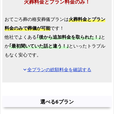
火葬料金とプラン料金のみ！
市
で
おてごろ葬の格安葬儀プランは
火葬料金とプラン
の
直
料金のみで葬儀が可能
です！
葬
他社でよくある
｢後から追加料金を取られた！｣
と
プ
か
｢最初聞いていた話と違う！｣
といったトラブル
ラ
ン
もなく安心です。
箕
全プランの総額料金を確認する
expand_more
面
市
で
の
火
選べる6プラン
葬
式