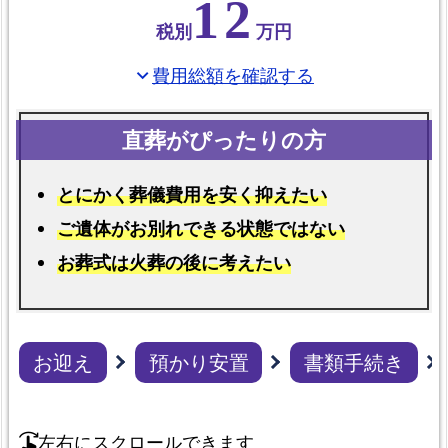
12
お
税別
万円
迎
費用総額を確認する
え
expand_more
の
流
れ
とにかく葬儀費用を安く抑えたい
よ
く
ご遺体がお別れできる状態ではない
あ
お葬式は火葬の後に考えたい
る
質
問
と
お迎え
預かり安置
書類手続き
回
答
左右にスクロールできます
swipe_right
箕