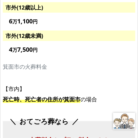
プ
市外(12歳以上)
ラ
6
1,100
ン
万
円
料
市外(12歳未満)
金
の
4
7,500
万
円
み！
箕面市の火葬料金
選
べ
る
【市内】
6
死亡時、死亡者の住所が箕面市
の場合
プ
ラ
ン
おてごろ葬なら
箕
面