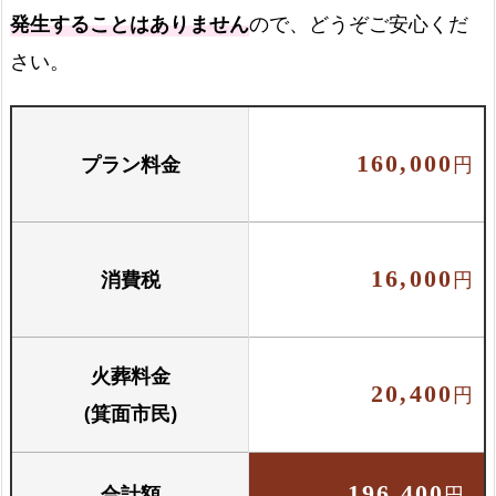
発生することはありません
ので、どうぞご安心くだ
火葬場でのご案内
さい。
火葬場でご案内します
プラン料金
160,000
円
お骨壺セット
骨壺と骨箱のセットです
消費税
16,000
円
火葬料金
20,400
円
(箕面市民)
合計額
196,400
円