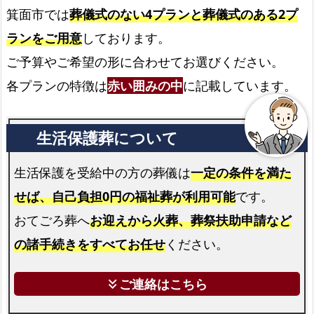
プ
箕面市では
葬儀式のない4プランと葬儀式のある2プ
ラ
ランをご用意
しております。
ン
ご予算やご希望の形に合わせてお選びください。
箕
各プランの特徴は
赤い囲みの中
に記載しています。
面
市
で
の
ご
生活保護を受給中の方の葬儀は
一定の条件を満た
自
せば、自己負担0円の福祉葬が利用可能
です。
宅
おてごろ葬へ
お迎えから火葬、葬祭扶助申請など
火
の諸手続きをすべてお任せ
ください。
葬
式
ご連絡はこちら
keyboard_double_arrow_down
プ
ラ