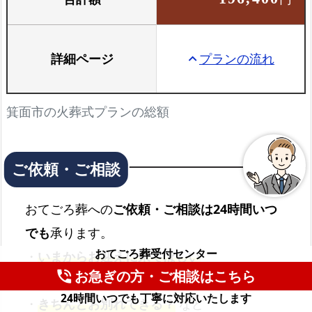
詳細ページ
プランの流れ
keyboard_arrow_up
箕面市の火葬式プランの総額
おてごろ葬への
ご依頼・ご相談は24時間いつ
でも
承ります。
おてごろ葬受付センター
・
いまからお迎えに来てほしい
お急ぎの方・ご相談はこちら
phone_in_talk
・
火葬式ってどんなプラン？
24時間いつでも丁寧に対応いたします
・
きちんとお別れできる？
など