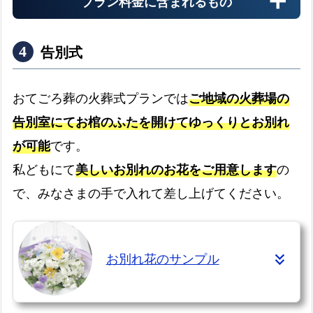
プラン料金に含まれるもの
安置料金
最大3日分まで無料です
告別式
ドライアイス
おてごろ葬の火葬式プランでは
ご地域の火葬場の
最大3日分まで無料です
告別室にてお棺のふたを開けてゆっくりとお別れ
書類手続き代行
が可能
です。
書類手続きはすべて代行します
私どもにて
美しいお別れのお花をご用意します
の
お棺
で、みなさまの手で入れて差し上げてください。
故人様を収めるお棺です
お別れ花のサンプル
仏衣
納棺時にお着せします