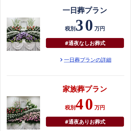
市
一日葬プラン
民
30
の
税別
万円
火
葬
#通夜なしお葬式
場
箕
一日葬プランの詳細
chevron_right
面
市
で
家族葬プラン
受
け
40
取
税別
万円
れ
る
#通夜ありお葬式
葬