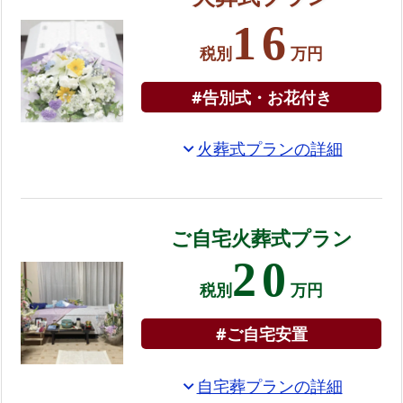
別
16
れ
税別
万円
の
お
#告別式・お花付き
花
お
火葬式プランの詳細
expand_more
別
れ
花
ご自宅火葬式プラン
付
20
き
税別
万円
の
プ
#ご自宅安置
ラ
ン
自宅葬プランの詳細
expand_more
お