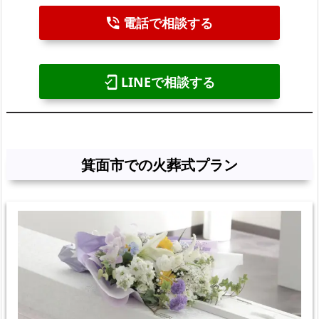
電話で相談する
phone_in_talk
LINEで相談する
mobile_friendly
箕面市での火葬式プラン