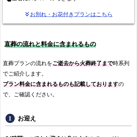
面
お別れ・お花付きプランはこちら
keyboard_double_arrow_down
市
の
対
応
直葬の流れと料金に含まれるもの
町
域
直葬プランの流れを
ご逝去から火葬終了まで
時系列
でご紹介します。
プラン料金に含まれるものも記載しております
の
で、ご確認ください。
お迎え