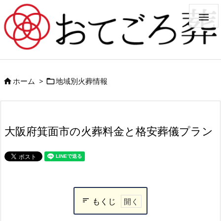

ホーム
>
地域別火葬情報


大阪府箕面市の火葬料金と格安葬儀プラン
もくじ
大