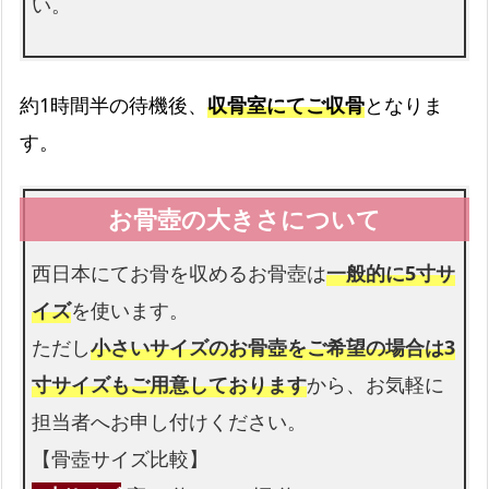
い。
約1時間半の待機後、
収骨室にてご収骨
となりま
す。
西日本にてお骨を収めるお骨壺は
一般的に5寸サ
イズ
を使います。
ただし
小さいサイズのお骨壺をご希望の場合は3
寸サイズもご用意しております
から、お気軽に
担当者へお申し付けください。
【骨壺サイズ比較】