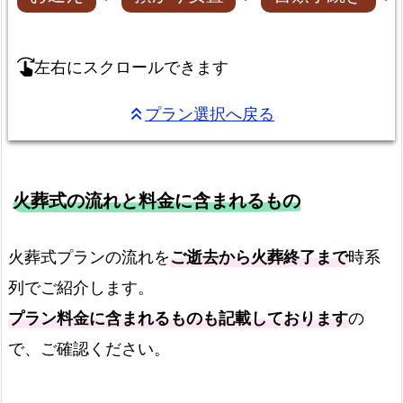
左右にスクロールできます
swipe_right
プラン選択へ戻る
keyboard_double_arrow_up
火葬式の流れと料金に含まれるもの
火葬式プランの流れを
ご逝去から火葬終了まで
時系
列でご紹介します。
プラン料金に含まれるものも記載しております
の
で、ご確認ください。