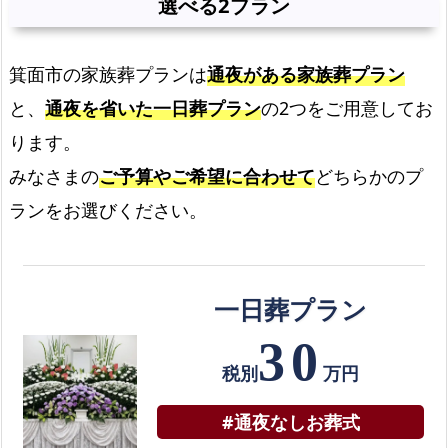
選べる2プラン
葬
の
資
箕面市の家族葬プランは
通夜がある家族葬プラン
料
と、
通夜を省いた一日葬プラン
の2つをご用意してお
を
ります。
お
送
みなさまの
ご予算やご希望に合わせて
どちらかのプ
り
ランをお選びください。
し
ま
す
一日葬プラン
プ
30
ラ
税別
万円
ン
ご
#通夜なしお葬式
と