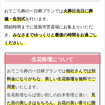
ドライアイス
おてごろ葬の一日葬プランでは
火葬日当日に葬
最大3日分まで無料です
儀・告別式
を行います。
書類手続き代行
開始時間までに箕面市営斎場にお集まりいただ
書類手続きはすべて代行します
き、
みなさまでゆっくりと最後の時間をお過ごし
お棺
ください。
故人様を収めるお棺です
仏衣
おてごろ葬の一日葬プランでは
他社さんでは別
納棺時にお着せします
料金になりがちな、美しい生花祭壇を無料でご
用意
いたします。
生花祭壇ならば使い回しの白木祭壇と違い、
見
た目の美しさはもちろん、お花の良い香りに囲