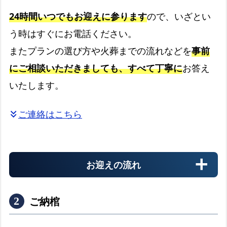
24時間いつでもお迎えに参ります
ので、いざとい
う時はすぐにお電話ください。
またプランの選び方や火葬までの流れなどを
事前
にご相談いただきましても、すべて丁寧に
お答え
いたします。
ご連絡はこちら
keyboard_double_arrow_down
お迎えの流れ
ご納棺