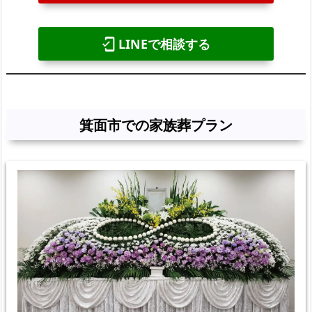
LINEで相談する
mobile_friendly
箕面市での家族葬プラン