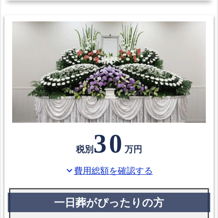
火
葬
場
箕
面
市
で
受
け
取
30
れ
税別
万円
る
葬
費用総額を確認する
expand_more
祭
給
付
金