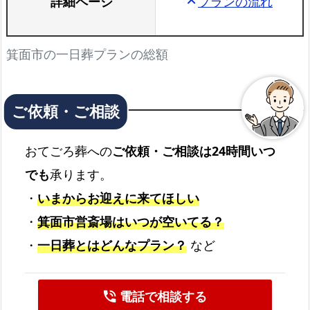
詳細ページ
プランの流れ
keyboard_arrow_up
箕面市の一日葬プランの総額
おてごろ葬への
ご依頼・ご相談は24時間いつ
でも
承ります。
・
いまからお迎えに来てほしい
・
箕面市営斎場はいつが空いてる？
・
一日葬とはどんなプラン？
など
電話で相談する
phone_in_talk