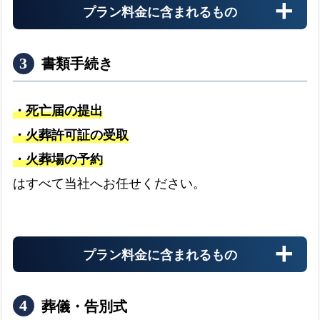
プラン料金に含まれるもの
介護施設へのお迎えの流れ
expand_more
書類手続き
警察署
警察署へのお迎えの流れ
expand_more
・死亡届の提出
・火葬許可証の受取
・火葬場の予約
搬送料金
はすべて当社へお任せください。
お迎え先からの搬送料金
プラン料金に含まれるもの
安置料金
最大3日分まで無料です
葬儀・告別式