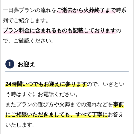
の
流
一日葬プランの流れを
ご逝去から火葬終了まで
時系
れ
列でご紹介します。
よ
プラン料金に含まれるものも記載しております
の
く
で、ご確認ください。
あ
る
質
お迎え
問
と
24時間いつでもお迎えに参ります
ので、いざとい
回
答
う時はすぐにお電話ください。
またプランの選び方や火葬までの流れなどを
事前
箕
面
にご相談いただきましても、すべて丁寧に
お答え
市
いたします。
の