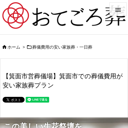

ホーム
>
葬儀費用の安い家族葬・一日葬


【箕面市営葬儀場】箕面市での葬儀費用が
安い家族葬プラン
この美しい生花祭壇を