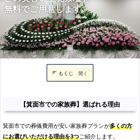
無料でご用意します
もくじ
【箕
面
市
【箕面市での家族葬】選ばれる理由
で
の
箕面市での葬儀費用が安い家族葬プランが
多くの方
家
族
にお選びいただける理由を3つ
ご紹介します。