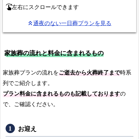
左右にスクロールできます
swipe_right
通夜のない一日葬プランを見る
keyboard_double_arrow_up
家族葬の流れと料金に含まれるもの
家族葬プランの流れを
ご逝去から火葬終了まで
時系
列でご紹介します。
プラン料金に含まれるものも記載しております
の
で、ご確認ください。
お迎え