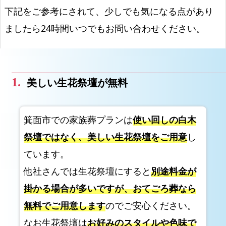
葬】
下記をご参考にされて、少しでも気になる点があり
選
ましたら24時間いつでもお問い合わせください。
ば
れ
る
理
美しい生花祭壇が無料
由
選
べ
箕面市での家族葬プランは
使い回しの白木
る
祭壇ではなく、美しい生花祭壇をご用意
し
2
ています。
プ
他社さんでは生花祭壇にすると
別途料金が
ラ
ン
掛かる場合が多いですが、おてごろ葬なら
無料でご用意します
のでご安心ください。
箕
面
なお生花祭壇は
お好みのスタイルや色味で