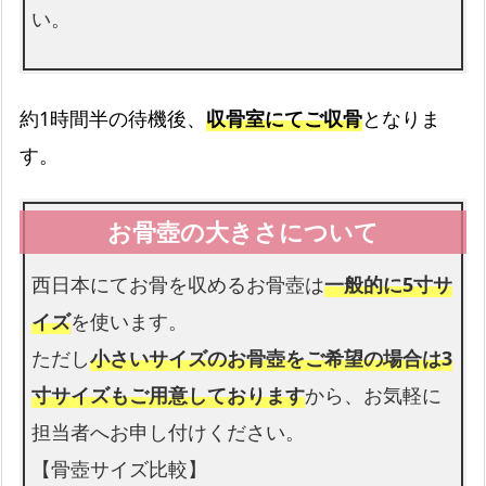
葬儀の会館使用料も無料です
い。
約1時間半の待機後、
収骨室にてご収骨
となりま
す。
西日本にてお骨を収めるお骨壺は
一般的に5寸サ
イズ
を使います。
ただし
小さいサイズのお骨壺をご希望の場合は3
寸サイズもご用意しております
から、お気軽に
担当者へお申し付けください。
【骨壺サイズ比較】