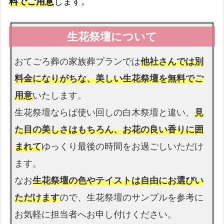
料でご用意
します。
仏衣
納棺時にお着せします
おてごろ葬の家族葬プランでは
他社さんでは別
料金になりがちな、美しい生花祭壇を無料でご
用意
いたします。
生花祭壇ならば使い回しの白木祭壇と違い、
見
た目の美しさはもちろん、お花の良い香りに囲
まれて
ゆっくり最後の時間をお過ごしいただけ
ます。
なお
生花祭壇の色やテイストは自由にお選びい
ただけます
ので、生花祭壇のサンプルを参考に
お気軽に担当者へお申し付けください。