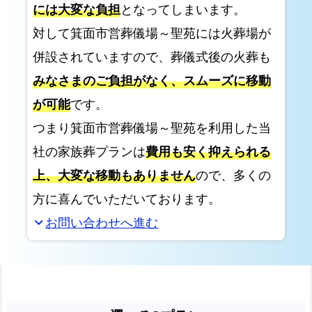
には大変な負担
となってしまいます。
美
し
対して箕面市営葬儀場～聖苑には火葬場が
い
併設されていますので、葬儀式後の火葬も
生
みなさまのご負担がなく、スムーズに移動
花
が可能
です。
祭
壇
つまり箕面市営葬儀場～聖苑を利用した当
の
社の家族葬プランは
費用も安く抑えられる
サ
上、大変な移動もありません
ので、多くの
ン
方に喜んでいただいております。
プ
ル
お問い合わせへ進む
expand_more
お
て
ご
ろ