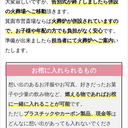
大変寂しいですが、
告別式が終了しましたら併設
の火葬場へご移動
頂きます。
司会者
箕面市営斎場ならば
火葬炉が併設されていますの
お葬式の司会をします
で、お子様や年配の方でも負担がなく安心
です。
準備が出来ましたら
担当者にて火葬炉へご案内
い
生花祭壇
たします。
生花祭壇は無料です
想い出のあるお洋服やお写真、好きだったお菓
花束
子や少量の飲み物など、
燃える物であればお棺
お足元も花束を入れられます
に一緒に入れることが可能
です。
ただし
プラスチックやカーボン製品、現金等
は
会館使用料
どんなに想い出があっても入れないでくださ