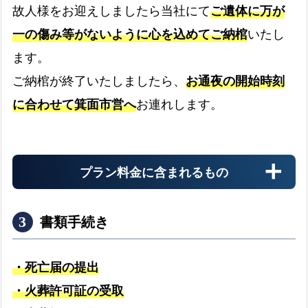
故人様をお迎えしましたら当社にて
ご遺体に万が
一の傷み等がないように心を込めてご納棺
いたし
病院
ます。
病院からのお迎え
expand_more
ご納棺が終了いたしましたら、
お通夜の開始時刻
に合わせて箕面市営へ
お連れします。
介護施設
介護施設へのお迎え
expand_more
プラン料金に含まれるもの
警察署
書類手続き
警察署へのお迎え
expand_more
・死亡届の提出
・火葬許可証の受取