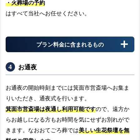
・火葬場の予約
搬送料金
はすべて当社へお任せください。
お迎え先からの搬送料金
プラン料金に含まれるもの
安置料金
最大4日分まで無料です
お通夜
ドライアイス
お通夜の開始時刻までには箕面市営斎場へお集ま
最大4日分まで無料です
りいただき、通夜式を行います。
書類手続き代行
箕面市営斎場は夜通し利用可能です
ので、遠方か
書類手続きはすべて代行します
らお越しになる方もお時間を気にせずお別れがで
お棺
きます。なおおてごろ葬では
美しい生花祭壇を無
故人様を収めるお棺です