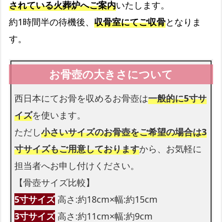
されている火葬炉へご案内
いたします。
司会者
約1時間半の待機後、
収骨室にてご収骨
となりま
お葬式の司会をします
す。
生花祭壇
生花祭壇は無料です
西日本にてお骨を収めるお骨壺は
一般的に5寸サ
イズ
を使います。
ただし
小さいサイズのお骨壺をご希望の場合は3
花束
寸サイズもご用意しております
から、お気軽に
お足元も花束を入れられます
担当者へお申し付けください。
【骨壺サイズ比較】
遺影写真
5寸サイズ
高さ:約18cm×幅:約15cm
四つ切りサイズの遺影写真です
3寸サイズ
高さ:約11cm×幅:約9cm