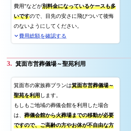
葬
費用"などが
別料金になっているケースも多
プ
いです
ので、目先の安さに飛びついて後悔
ラ
のないようにしてください。
ン
費用総額を確認する
expand_more
生
花
祭
壇
箕面市営葬儀場～聖苑利用
と
白
箕面市の家族葬プランは
箕面市営葬儀場～
木
祭
聖苑を利用
します。
壇
もしもご地域の葬儀会館を利用した場合
の
は、
葬儀会館から火葬場までの移動が必要
違
ですので、ご高齢の方やお体が不自由な方
い