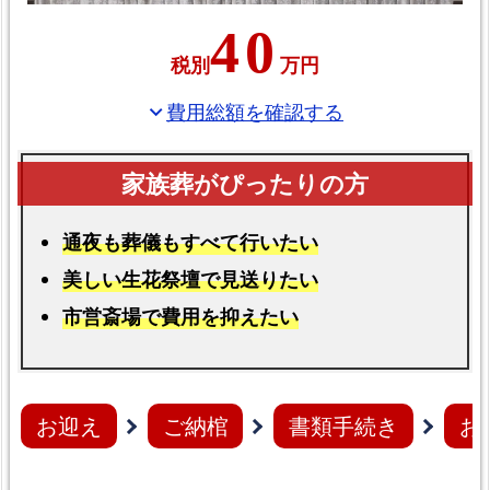
40
税別
万円
費用総額を確認する
expand_more
通夜も葬儀もすべて行いたい
美しい生花祭壇で見送りたい
市営斎場で費用を抑えたい
お迎え
ご納棺
書類手続き
お