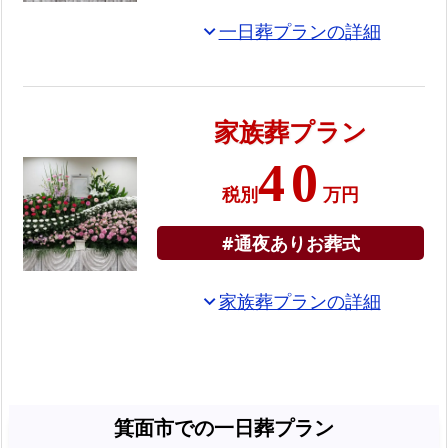
の
一日葬プランの詳細
expand_more
ス
ケ
ジ
ュ
家族葬プラン
ー
40
ル
税別
万円
箕
面
#通夜ありお葬式
市
民
家族葬プランの詳細
expand_more
の
葬
儀
式
場・
箕面市での一日葬プラン