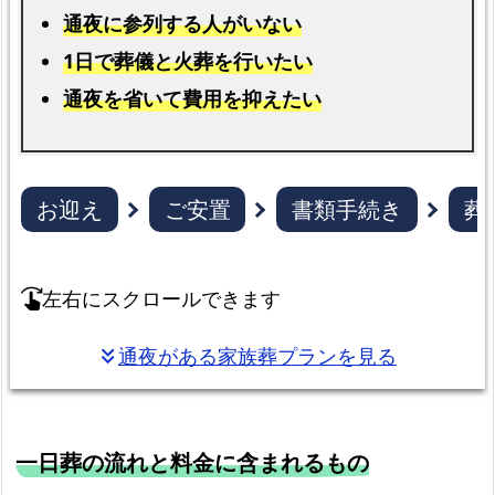
通夜に参列する人がいない
各
1日で葬儀と火葬を行いたい
プ
ラ
通夜を省いて費用を抑えたい
ン
の
比
お迎え
ご安置
書類手続き
葬
較
と
総
左右にスクロールできます
swipe_right
額
料
通夜がある家族葬プランを見る
keyboard_double_arrow_down
金
お
迎
一日葬の流れと料金に含まれるもの
え