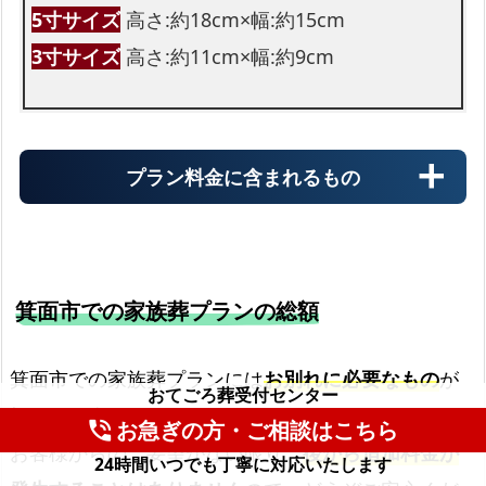
5寸サイズ
高さ:約18cm×幅:約15cm
3寸サイズ
高さ:約11cm×幅:約9cm
プラン料金に含まれるもの
箕面市での家族葬プランの総額
霊柩車
箕面市での家族葬プランには
お別れに必要なもの
が
おてごろ葬受付センター
初めから含まれています。
火葬場までの霊柩費用
お急ぎの方・ご相談はこちら
phone_in_talk
お客様からのご要望がない限り、
後から追加料金が
24時間いつでも丁寧に対応いたします