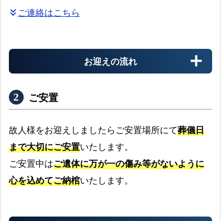
相
ご連絡はこちら
keyboard_double_arrow_down
談
可
能
場
お迎えの流れ
所
箕
ご安置
面
市
故人様をお迎えしましたらご安置場所にて
葬儀日
の
対
まで大切にご安置
いたします。
病院
応
ご安置中は
ご遺体に万が一の傷み等がないように
町
病院からのお迎えの流れ
expand_more
心を込めてご納棺
いたします。
域
介護施設