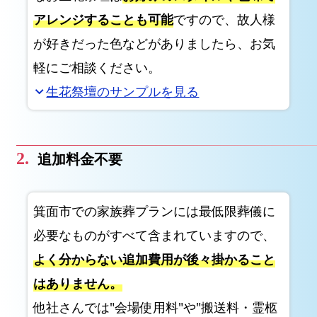
市
アレンジすることも可能
ですので、故人様
で
が好きだった色などがありましたら、お気
の
軽にご相談ください。
一
日
生花祭壇のサンプルを見る
expand_more
葬
プ
ラ
追加料金不要
ン
箕
面
箕面市での家族葬プランには最低限葬儀に
市
必要なものがすべて含まれていますので、
で
よく分からない追加費用が後々掛かること
の
はありません。
家
族
他社さんでは"会場使用料"や"搬送料・霊柩