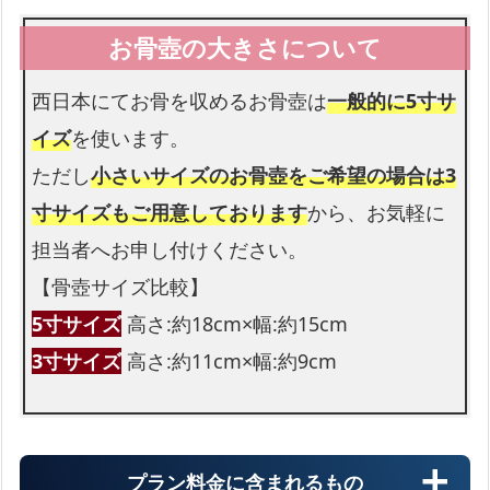
花束
お足元も花束を入れられます
西日本にてお骨を収めるお骨壺は
一般的に5寸サ
イズ
を使います。
ただし
小さいサイズのお骨壺をご希望の場合は3
寸サイズもご用意しております
から、お気軽に
担当者へお申し付けください。
【骨壺サイズ比較】
5寸サイズ
高さ:約18cm×幅:約15cm
3寸サイズ
高さ:約11cm×幅:約9cm
プラン料金に含まれるもの