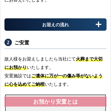
留
米
市
お迎えの流れ
で
受
け
ご安置
取
れ
る
故人様をお迎えしましたら当社にて
火葬まで大切
葬
にお預かり
いたします。
病院
祭
安置施設では
ご遺体に万が一の傷み等がないよう
給
病院からのお迎え
expand_more
に心を込めてご納棺
いたします。
付
金
介護施設
よ
く
介護施設へのお迎え
expand_more