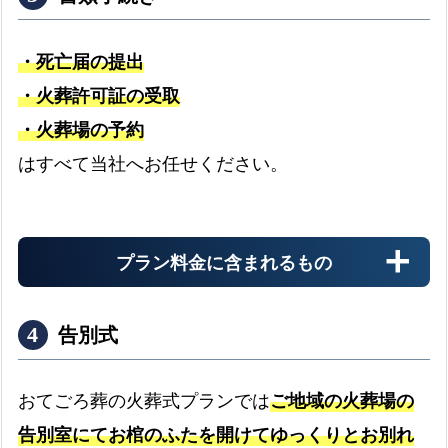
・死亡届の提出
・火葬許可証の受取
・火葬場の予約
搬送料金
はすべて当社へお任せください。
お迎え先からの搬送料金
プラン料金に含まれるもの
安置料金
最大3日分まで無料です
告別式
ドライアイス
おてごろ葬の火葬式プランでは
ご地域の火葬場の
最大3日分まで無料です
告別室にてお棺のふたを開けてゆっくりとお別れ
書類手続き代行