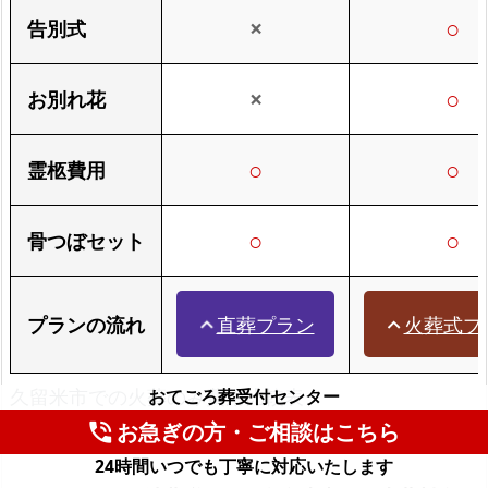
×
○
告別式
×
○
お別れ花
○
○
霊柩費用
○
○
骨つぼセット
直葬プラン
火葬式プ
プランの流れ
expand_less
expand_less
久留米市での火葬のみ費用比較表
おてごろ葬受付センター
お急ぎの方・ご相談はこちら
phone_in_talk
24時間いつでも丁寧に対応いたします