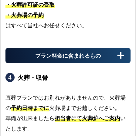
・火葬許可証の受取
市
で
・火葬場の予約
搬送料金
の
はすべて当社へお任せください。
お迎え先からの搬送料金
そ
の
他
の
プラン料金に含まれるもの
安置料金
プ
最大3日分まで無料です
ラ
火葬・収骨
ン
久
ドライアイス
直葬プランではお別れがありませんので、火葬場
留
最大3日分まで無料です
の
予約日時までに
火葬場までお越しください。
米
書類手続き代行
市
準備が出来ましたら
担当者にて火葬炉へご案内
い
書類手続きはすべて代行します
の
たします。
お棺
対