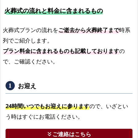
火葬式の流れと料金に含まれるもの
火葬式プランの流れを
ご逝去から火葬終了まで
時系
列でご紹介します。
プラン料金に含まれるものも記載しております
の
で、ご確認ください。
お迎え
24時間いつでもお迎えに参ります
ので、いざとい
う時はすぐにお電話ください。
ご連絡はこちら
keyboard_double_arrow_down