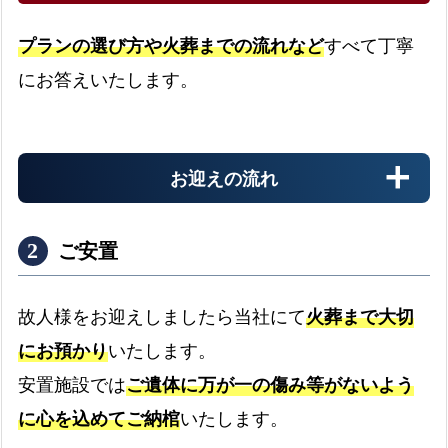
プランの選び方や火葬までの流れなど
すべて丁寧
にお答えいたします。
お迎えの流れ
ご安置
故人様をお迎えしましたら当社にて
火葬まで大切
にお預かり
いたします。
病院
安置施設では
ご遺体に万が一の傷み等がないよう
病院からのお迎えの流れ
expand_more
に心を込めてご納棺
いたします。