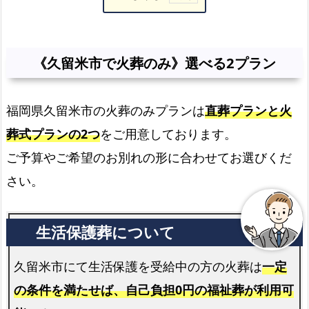
《久
留
米
《久留米市で火葬のみ》選べる2プラン
市
で
福岡県久留米市の火葬のみプランは
直葬プランと火
火
葬
葬式プランの2つ
をご用意しております。
の
ご予算やご希望のお別れの形に合わせてお選びくだ
み》
さい。
選
べ
る
2
プ
久留米市にて生活保護を受給中の方の火葬は
一定
ラ
の条件を満たせば、自己負担0円の福祉葬が利用可
ン