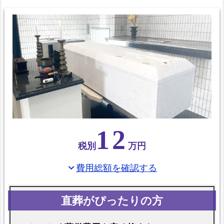
火
葬
の
み
プ
ラ
ン
の
比
12
較
税別
万円
表
お
費用総額を確認する
expand_more
て
ご
ろ
葬