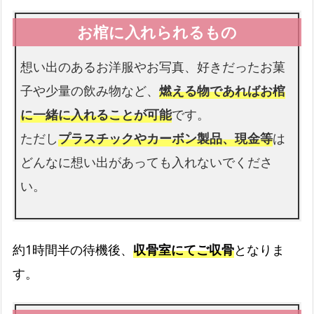
応
故人様を収めるお棺です
町
域
想い出のあるお洋服やお写真、好きだったお菓
仏衣
子や少量の飲み物など、
燃える物であればお棺
納棺時にお着せします
に一緒に入れることが可能
です。
ただし
プラスチックやカーボン製品、現金等
は
どんなに想い出があっても入れないでくださ
い。
約1時間半の待機後、
収骨室にてご収骨
となりま
す。