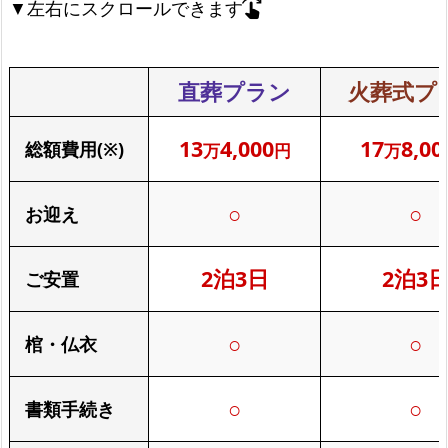
▼左右にスクロールできます
swipe_right
直葬プラン
火葬式プ
13
4,000
17
8,00
総額費用(※)
万
円
万
○
○
お迎え
2泊3日
2泊3
ご安置
○
○
棺・仏衣
○
○
書類手続き