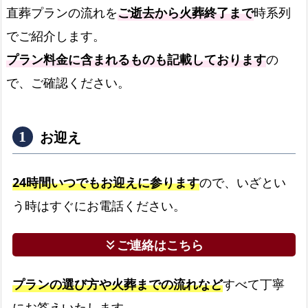
み
直葬プランの流れを
ご逝去から火葬終了まで
時系列
も
でご紹介します。
承
プラン料金に含まれるものも記載しております
の
り
で、ご確認ください。
ま
す！
久
お迎え
留
米
24時間いつでもお迎えに参ります
ので、いざとい
市
民
う時はすぐにお電話ください。
の
火
ご連絡はこちら
keyboard_double_arrow_down
葬
場
プランの選び方や火葬までの流れなど
すべて丁寧
久
にお答えいたします。