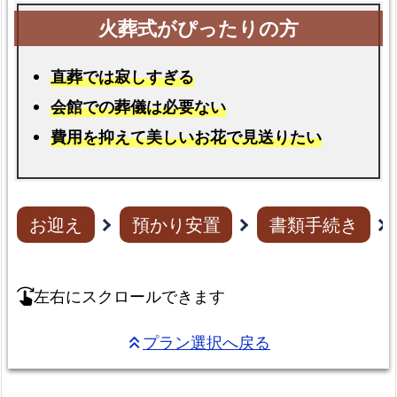
直葬では寂しすぎる
会館での葬儀は必要ない
費用を抑えて美しいお花で見送りたい
お迎え
預かり安置
書類手続き
左右にスクロールできます
swipe_right
プラン選択へ戻る
keyboard_double_arrow_up