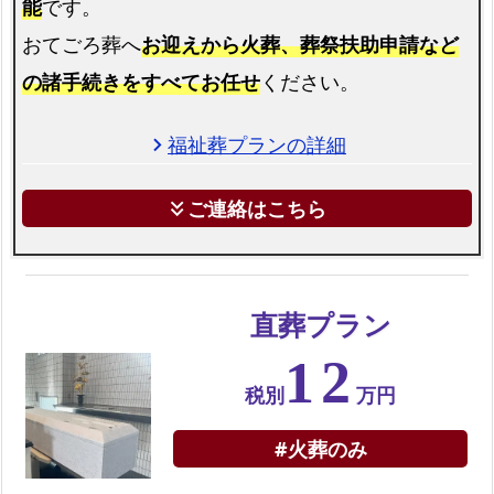
能
です。
久
おてごろ葬へ
お迎えから火葬、葬祭扶助申請など
留
の諸手続きをすべてお任せ
ください。
米
市
で
福祉葬プランの詳細
chevron_right
の
直
ご連絡はこちら
keyboard_double_arrow_down
葬
プ
ラ
直葬プラン
ン
12
久
留
税別
万円
米
#火葬のみ
市
で