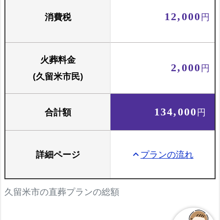
消費税
12,000
円
火葬料金
2,000
円
(久留米市民)
合計額
134,000
円
詳細ページ
プランの流れ
keyboard_arrow_up
久留米市の直葬プランの総額