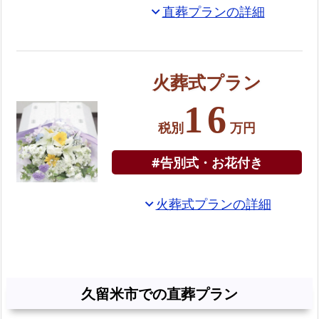
直葬プランの詳細
expand_more
の
火
葬
式
火葬式プラン
プ
16
ラ
税別
万円
ン
選
#告別式・お花付き
べ
る
火葬式プランの詳細
expand_more
お
別
れ
の
お
久留米市での直葬プラン
花