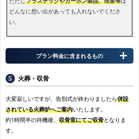
ただし
プラスチックやカーボン製品、現金等
は
どんなに想い出があっても入れないでくださ
い。
プラン料金に含まれるもの
火葬・収骨
大変寂しいですが、告別式が終わりましたら
併設
されている火葬炉へご案内
いたします。
納棺切り花
約1時間半の待機後、
収骨室にてご収骨
となりま
お顔まわりを彩る切り花です
す。