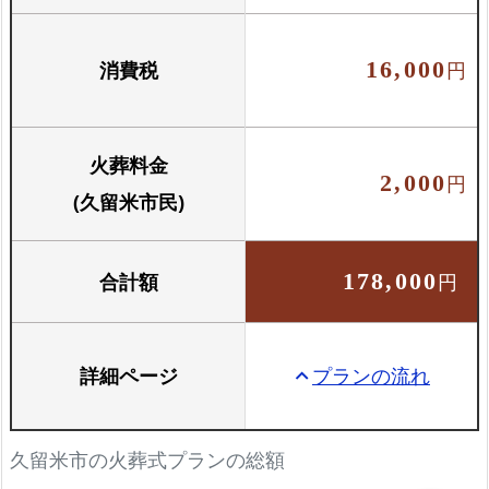
骨壺と骨箱のセットです
消費税
16,000
円
火葬料金
2,000
円
(久留米市民)
合計額
178,000
円
詳細ページ
プランの流れ
keyboard_arrow_up
久留米市の火葬式プランの総額