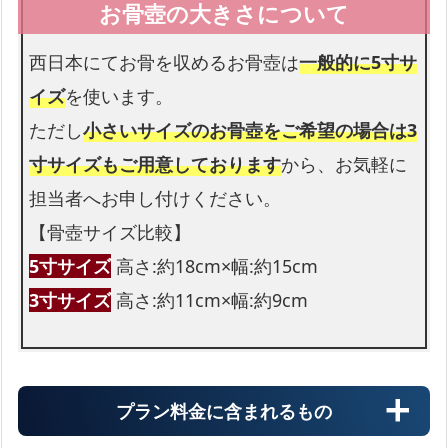
西日本にてお骨を収めるお骨壺は
一般的に5寸サ
イズ
を使います。
ただし
小さいサイズのお骨壺をご希望の場合は3
寸サイズもご用意しております
から、お気軽に
担当者へお申し付けください。
【骨壺サイズ比較】
5寸サイズ
高さ:約18cm×幅:約15cm
3寸サイズ
高さ:約11cm×幅:約9cm
プラン料金に含まれるもの