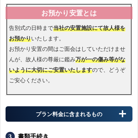
介護施設
介護施設へのお迎えの流れ
expand_more
告別式の日時まで
当社の安置施設にて故人様を
お預かり
いたします。
お預かり安置の間はご面会はしていただけませ
警察署
んが、故人様の尊厳に鑑み
万が一の傷み等がな
警察署へのお迎えの流れ
expand_more
いように大切にご安置いたします
ので、どうぞ
ご安心ください。
プラン料金に含まれるもの
書類手続き