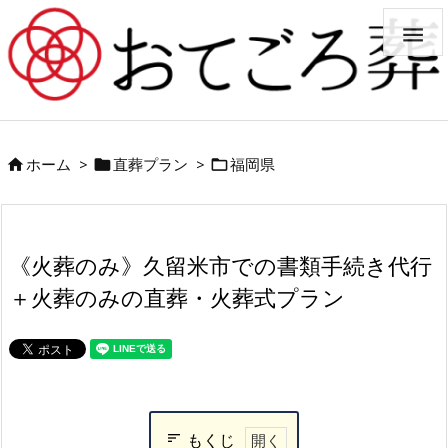

ホーム
>
直葬プラン
>
福岡県



《火葬のみ》久留米市での書類手続き代行
＋火葬のみの直葬・火葬式プラン
もくじ