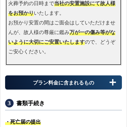
火葬予約の日時まで
当社の安置施設にて故人様
あ
る
をお預かり
いたします。
質
お預かり安置の間はご面会はしていただけませ
警察署
問
んが、故人様の尊厳に鑑み
万が一の傷み等がな
警察署へのお迎え
と
expand_more
いように大切にご安置いたします
ので、どうぞ
回
答
ご安心ください。
お
迎
え
プラン料金に含まれるもの
の
流
れ
書類手続き
久
留
・死亡届の提出
米