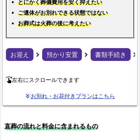
とにかく葬儀費用を安く抑えたい
の
ご遺体がお別れできる状態ではない
資
料
お葬式は火葬の後に考えたい
を
お
送
お迎え
預かり安置
書類手続き
り
し
ま
左右にスクロールできます
swipe_right
す
ご
お別れ・お花付きプランはこちら
keyboard_double_arrow_down
遺
体
搬
直葬の流れと料金に含まれるもの
送
の