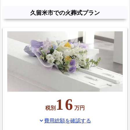
久留米市での火葬式プラン
16
税別
万円
費用総額を確認する
expand_more