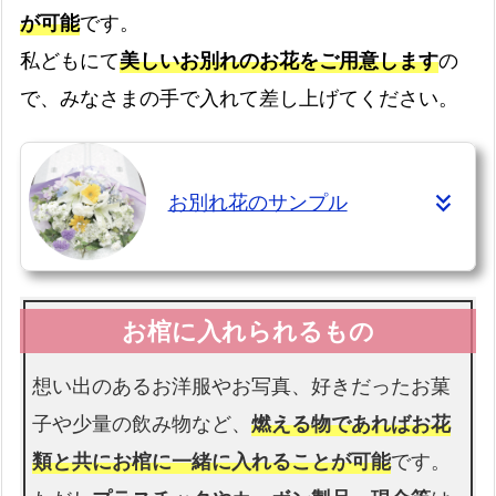
が可能
です。
書類手続きはすべて代行します
私どもにて
美しいお別れのお花をご用意します
の
お棺
で、みなさまの手で入れて差し上げてください。
故人様を収めるお棺です
お別れ花のサンプル
仏衣
納棺時にお着せします
想い出のあるお洋服やお写真、好きだったお菓
子や少量の飲み物など、
燃える物であればお花
類と共にお棺に一緒に入れることが可能
です。