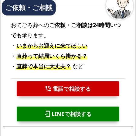
おてごろ葬への
ご依頼・ご相談は24時間いつ
でも
承ります。
・
いまからお迎えに来てほしい
・
直葬って結局いくら掛かる？
・
直葬で本当に大丈夫？
など
電話で相談する
phone_in_talk
LINEで相談する
mobile_friendly