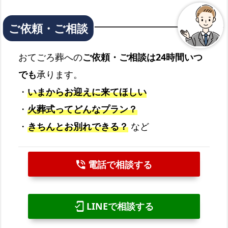
おてごろ葬への
ご依頼・ご相談は24時間いつ
でも
承ります。
・
いまからお迎えに来てほしい
・
火葬式ってどんなプラン？
・
きちんとお別れできる？
など
電話で相談する
phone_in_talk
LINEで相談する
mobile_friendly