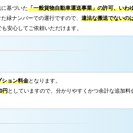
オ
法に基づいた
「一般貨物自動車運送事業」の許可、いわ
プ
けた緑ナンバーでの運行ですので、
違法な搬送でないの
シ
でも安心してご依頼いただけます。
ョ
ン
料
金
表
料
金
プション料金
となります。
シ
0円
としていますので、分かりやすくかつ余計な追加料
ミ
ュ
レ
ー
シ