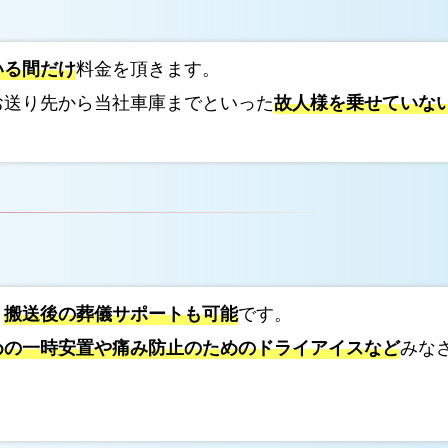
ョ
ン
いる間だけ
料金を頂きます。
お送り先から当社車庫までといった
故人様を乗せていな
、
搬送後の葬儀サポートも可能
です。
めの一時安置や痛み防止のためのドライアイスなど
みな