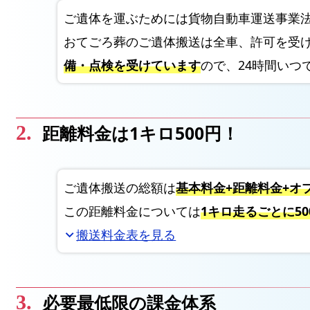
ご遺体を運ぶためには貨物自動車運送事業
おてごろ葬のご遺体搬送は全車、許可を受
備・点検を受けています
ので、24時間いつ
距離料金は1キロ500円！
ご遺体搬送の総額は
基本料金+距離料金+オ
この距離料金については
1キロ走るごとに50
搬送料金表を見る
expand_more
必要最低限の課金体系