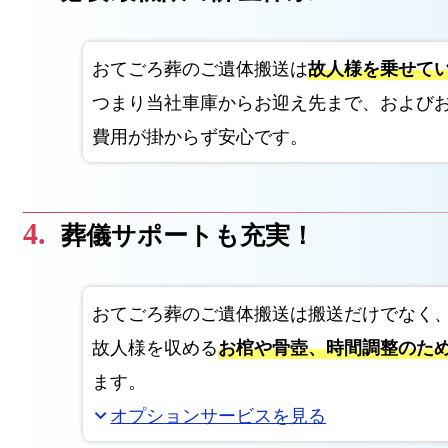
おてごろ葬のご遺体搬送は
故人様を乗せて
つまり当社車庫からお迎え先まで、および
費用が掛からず安心です。
葬儀サポートも充実！
おてごろ葬のご遺体搬送は搬送だけでなく
故人様を収める
お棺や骨壺、時間調整のた
ます。
オプションサービスを見る
expand_more