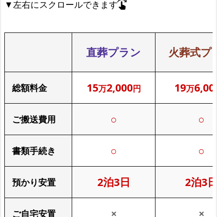
▼左右にスクロールできます
swipe_right
直葬プラン
火葬式プ
15
2,000
19
6,00
総額料金
万
円
万
○
○
ご搬送費用
○
○
書類手続き
2泊3日
2泊3
預かり安置
×
×
ご自宅安置