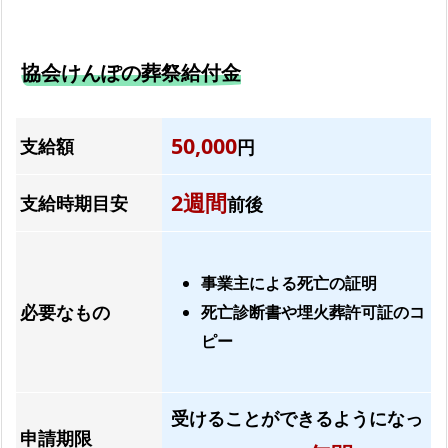
葬
の
協会けんぽの葬祭給付金
資
料
を
50,000
支給額
円
お
送
2週間
支給時期目安
前後
り
し
ま
事業主による死亡の証明
す
必要なもの
死亡診断書や埋火葬許可証のコ
よ
ピー
く
あ
る
受けることができるようになっ
質
申請期限