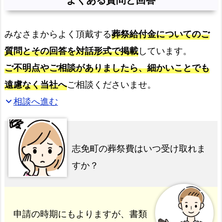
みなさまからよく頂戴する
葬祭給付金についてのご
質問とその回答を対話形式で掲載
しています。
ご不明点やご相談がありましたら、細かいことでも
遠慮なく当社へ
ご相談くださいませ。
相談へ進む
expand_more
志免町の葬祭費はいつ受け取れま
すか？
申請の時期にもよりますが、書類