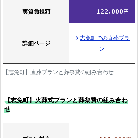
実質負担額
122,000
円
志免町での直葬プラ
chevron_right
詳細ページ
ン
【志免町】直葬プランと葬祭費の組み合わせ
【志免町】火葬式プランと葬祭費の組み合わ
せ