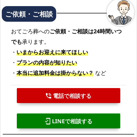
おてごろ葬への
ご依頼・ご相談は24時間いつ
でも
承ります。
・
いまからお迎えに来てほしい
・
プランの内容が知りたい
・
本当に追加料金は掛からない？
など
電話で相談する
phone_in_talk
LINEで相談する
mobile_friendly