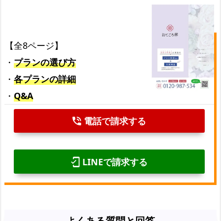
【全8ページ】
・
プランの選び方
・
各プランの詳細
・
Q&A
電話で請求する
phone_in_talk
LINEで請求する
mobile_friendly
よくある質問と回答