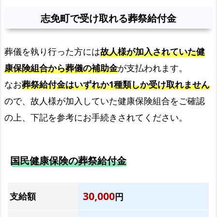
意
志免町で受け取れる葬祭給付金
点
組
葬儀を執り行った方には
故人様が加入されていた健
み
合
康保険組合から葬儀の補助金
が支払われます。
わ
なお
葬祭給付金はいずれか1種類しか受け取れません
せ
ので、故人様が加入していた健康保険組合をご確認
て
の上、下記を参考にお手続きされてください。
葬
儀
を
も
国民健康保険の葬祭給付金
っ
と
30,000
支給額
安
円
く！