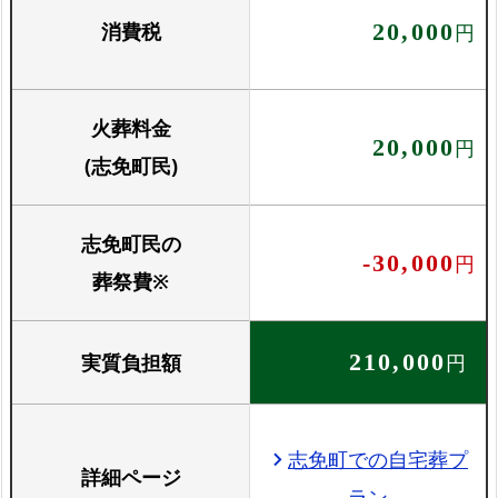
消費税
20,000
円
火葬料金
20,000
円
(志免町民)
志免町民の
-30,000
円
葬祭費※
実質負担額
210,000
円
志免町での自宅葬プ
chevron_right
詳細ページ
ラン