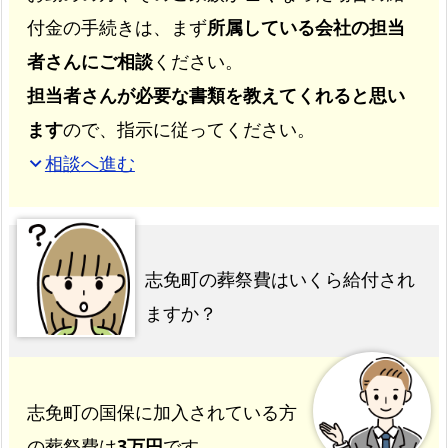
付金の手続きは、まず
所属している会社の担当
者さんにご相談
ください。
担当者さんが必要な書類を教えてくれると思い
ます
ので、指示に従ってください。
相談へ進む
expand_more
志免町の葬祭費はいくら給付され
ますか？
志免町の国保に加入されている方
の葬祭費は
3万円
です。