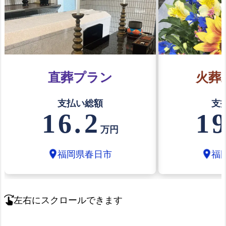
直葬プラン
火葬
支払い総額
支
16.2
19
万円
福岡県春日市
福
location_on
location_on
左右にスクロールできます
swipe_right