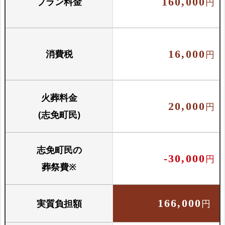
プラン料金
160,000
円
消費税
16,000
円
火葬料金
20,000
円
(志免町民)
志免町民の
-30,000
円
葬祭費※
実質負担額
166,000
円