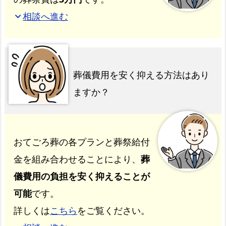
相談へ進む
expand_more
葬儀費用を安く抑える方法はあり
ますか？
おてごろ葬の各プランと葬祭給付
金を組み合わせることにより、
葬
儀費用の負担を安く抑えることが
可能
です。
詳しくは
こちら
をご覧ください。