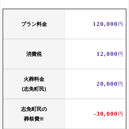
プラン料金
120,000
円
消費税
12,000
円
火葬料金
20,000
円
(志免町民)
志免町民の
-30,000
円
葬祭費※