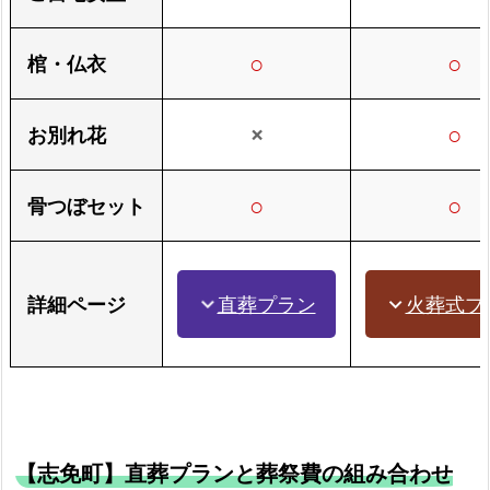
○
○
棺・仏衣
×
○
お別れ花
○
○
骨つぼセット
直葬プラン
火葬式プ
詳細ページ
expand_more
expand_more
【志免町】直葬プランと葬祭費の組み合わせ