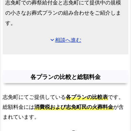
志免町での葬祭給付金と志免町にて提供中の規模
の小さなお葬式プランの組み合わせをご紹介しま
す。
相談へ進む
expand_more
各プランの比較と総額料金
志免町にてご提供している
各プランの比較表
です。
総額料金には
消費税および志免町民の火葬料金
が含
まれています。