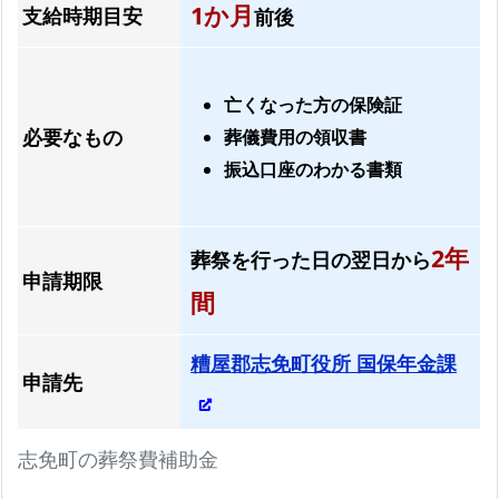
1か月
支給時期目安
前後
各
プ
ラ
亡くなった方の保険証
ン
必要なもの
葬儀費用の領収書
の
振込口座のわかる書類
比
較
と
2年
葬祭を行った日の翌日から
総
申請期限
額
間
料
金
糟屋郡志免町役所 国保年金課
申請先
お
て
志免町の葬祭費補助金
ご
ろ