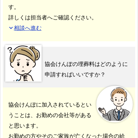
す。
詳しくは担当者へご確認ください。
相談へ進む
expand_more
協会けんぽの埋葬料はどのように
申請すればいいですか？
協会けんぽに加入されているとい
うことは、お勤めの会社等がある
と思います。
お勤めの方やそのご家族が亡くなった場合の給