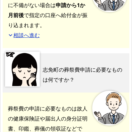
に不備がない場合は
申請から1か
月前後
で指定の口座へ給付金が振
り込まれます。
相談へ進む
expand_more
志免町の葬祭費申請に必要なもの
は何ですか？
葬祭費の申請に必要なものは故人
の健康保険証や届出人の身分証明
書、印鑑、葬儀の領収証などで