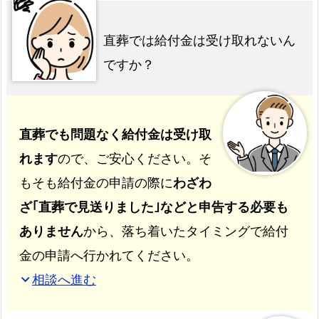
直葬では給付金は受け取れないん
ですか？
直葬でも問題なく給付金は受け取
れます
ので、ご安心ください。そ
もそも給付金の申請の際に
わざわ
ざ｢直葬で見送りました｣などと申告する必要も
ありません
から、落ち着いたタイミングで給付
金の申請へ行かれてください。
相談へ進む
expand_more