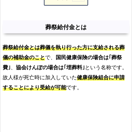
葬
祭
給
葬祭給付金とは
付
金
葬祭給付金とは葬儀を執り行った方に支給される葬
と
は
儀の補助金のこと
で、
国民健康保険の場合は｢葬祭
志
費｣
、
協会けんぽの場合は｢埋葬料｣
という名称です。
免
故人様が死亡時に加入していた
健康保険組合に申請
町
することにより受給が可能
です。
で
受
け
取
れ
る