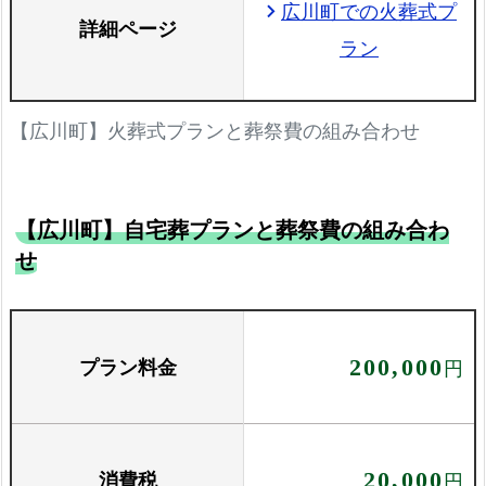
広川町での火葬式プ
chevron_right
詳細ページ
ラン
【広川町】火葬式プランと葬祭費の組み合わせ
【広川町】自宅葬プランと葬祭費の組み合わ
せ
プラン料金
200,000
円
消費税
20,000
円