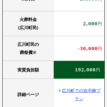
火葬料金
2,000
円
(広川町民)
広川町民の
-30,000
円
葬祭費※
実質負担額
192,000
円
広川町での自宅葬プ
chevron_right
詳細ページ
ラン