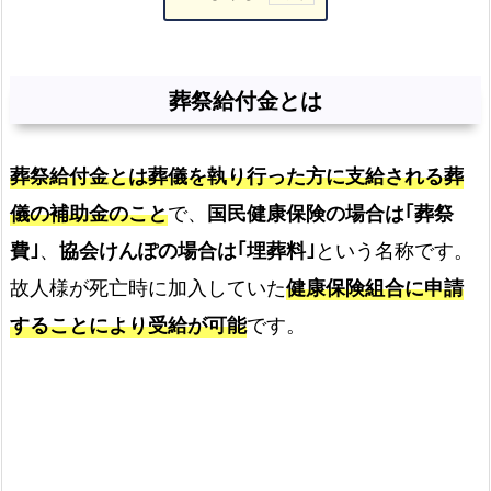
葬
祭
給
葬祭給付金とは
付
金
葬祭給付金とは葬儀を執り行った方に支給される葬
と
は
儀の補助金のこと
で、
国民健康保険の場合は｢葬祭
広
費｣
、
協会けんぽの場合は｢埋葬料｣
という名称です。
川
故人様が死亡時に加入していた
健康保険組合に申請
町
することにより受給が可能
です。
で
受
け
取
れ
る