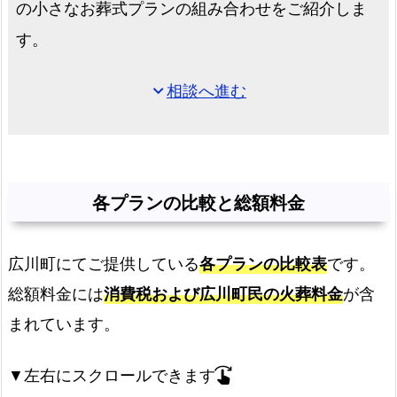
の小さなお葬式プランの組み合わせをご紹介しま
す。
相談へ進む
expand_more
各プランの比較と総額料金
広川町にてご提供している
各プランの比較表
です。
総額料金には
消費税および広川町民の火葬料金
が含
まれています。
▼左右にスクロールできます
swipe_right