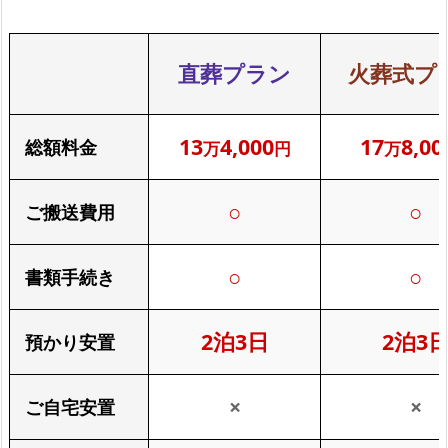
直葬プラン
火葬式プ
13
4,000
17
8,00
総額料金
万
円
万
○
○
ご搬送費用
○
○
書類手続き
2泊3日
2泊3
預かり安置
×
×
ご自宅安置