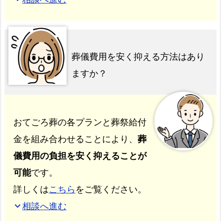
葬儀費用を安く抑える方法はあり
ますか？
おてごろ葬の各プランと葬祭給付
金を組み合わせることにより、
葬
儀費用の負担を安く抑えることが
可能
です。
詳しくは
こちら
をご覧ください。
相談へ進む
expand_more