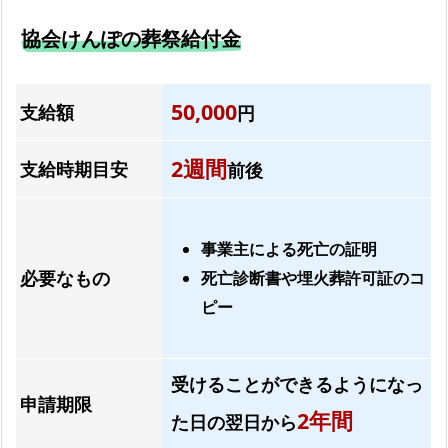
葬
協会けんぽの葬祭給付金
の
資
料
50,000
支給額
円
を
お
2週間
支給時期目安
前後
送
り
し
事業主による死亡の証明
ま
必要なもの
死亡診断書や埋火葬許可証のコ
す
ピー
よ
く
あ
受けることができるようになっ
申請期限
る
2年間
た日の翌日から
質