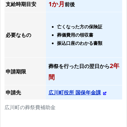
1か月
支給時期目安
前後
各
プ
ラ
亡くなった方の保険証
ン
必要なもの
葬儀費用の領収書
の
振込口座のわかる書類
比
較
と
2年
葬祭を行った日の翌日から
総
申請期限
額
間
料
金
申請先
広川町役所 国保年金課
お
広川町の葬祭費補助金
て
ご
ろ