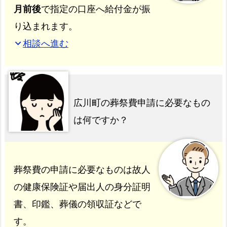
月前後
で指定の口座へ給付金が振
り込まれます。
相談へ進む
expand_more
広川町の葬祭費申請に必要なもの
は何ですか？
葬祭費の申請に必要なものは故人
の健康保険証や届出人の身分証明
書、印鑑、葬儀の領収証などで
す。