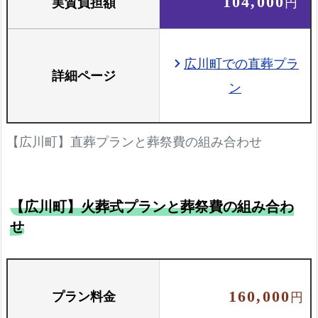
実質負担額
104,000
円
広川町での直葬プラ
chevron_right
詳細ページ
ン
【広川町】直葬プランと葬祭費の組み合わせ
【広川町】火葬式プランと葬祭費の組み合わ
せ
プラン料金
160,000
円