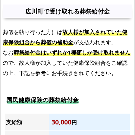
意
広川町で受け取れる葬祭給付金
点
組
葬儀を執り行った方には
故人様が加入されていた健
み
合
康保険組合から葬儀の補助金
が支払われます。
わ
なお
葬祭給付金はいずれか1種類しか受け取れません
せ
ので、故人様が加入していた健康保険組合をご確認
て
の上、下記を参考にお手続きされてください。
葬
儀
を
も
国民健康保険の葬祭給付金
っ
と
30,000
支給額
安
円
く！