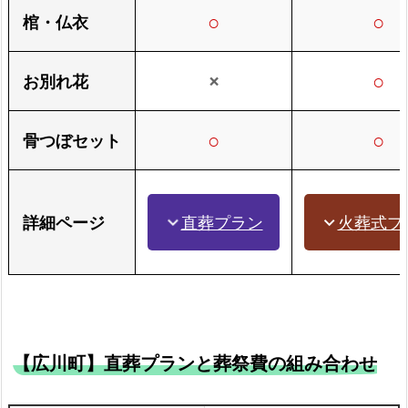
○
○
棺・仏衣
×
○
お別れ花
○
○
骨つぼセット
直葬プラン
火葬式プ
詳細ページ
expand_more
expand_more
【広川町】直葬プランと葬祭費の組み合わせ