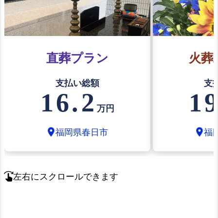
直葬プラン
火葬
支払い総額
支
16.2
19
万円
福岡県春日市
福
location_on
location_on
左右にスクロールできます
swipe_right