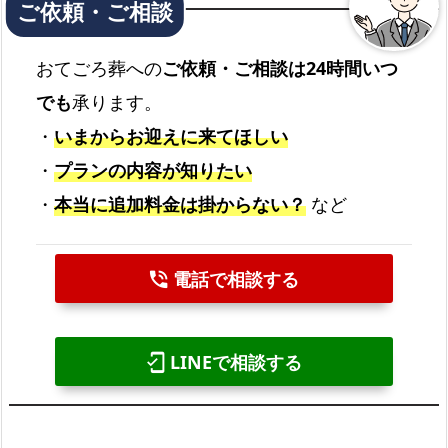
おてごろ葬への
ご依頼・ご相談は24時間いつ
でも
承ります。
・
いまからお迎えに来てほしい
・
プランの内容が知りたい
・
本当に追加料金は掛からない？
など
電話で相談する
phone_in_talk
LINEで相談する
mobile_friendly