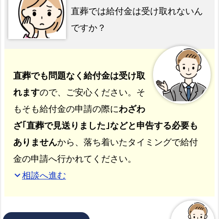
直葬では給付金は受け取れないん
ですか？
直葬でも問題なく給付金は受け取
れます
ので、ご安心ください。そ
もそも給付金の申請の際に
わざわ
ざ｢直葬で見送りました｣などと申告する必要も
ありません
から、落ち着いたタイミングで給付
金の申請へ行かれてください。
相談へ進む
expand_more