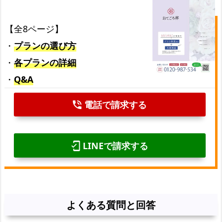
【全8ページ】
・
プランの選び方
・
各プランの詳細
・
Q&A
電話で請求する
phone_in_talk
LINEで請求する
mobile_friendly
よくある質問と回答