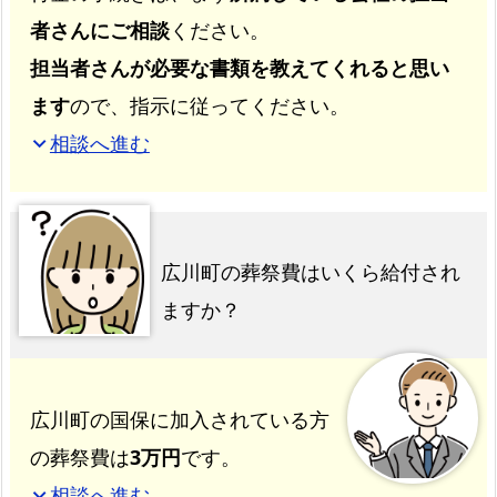
者さんにご相談
ください。
担当者さんが必要な書類を教えてくれると思い
ます
ので、指示に従ってください。
相談へ進む
expand_more
広川町の葬祭費はいくら給付され
ますか？
広川町の国保に加入されている方
の葬祭費は
3万円
です。
相談へ進む
expand_more