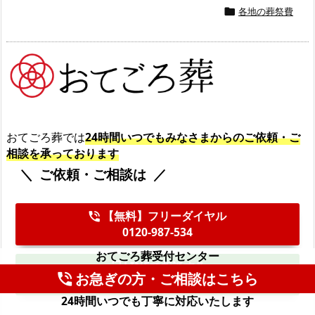
各地の葬祭費

おてごろ葬では
24時間いつでもみなさまからのご依頼・ご
相談を承っております
ご依頼・ご相談は
【無料】フリーダイヤル
phone_in_talk
0120-987-534
おてごろ葬受付センター
LINEで相談する
mobile_friendly
お急ぎの方・ご相談はこちら
phone_in_talk
公式LINEへ
24時間いつでも丁寧に対応いたします