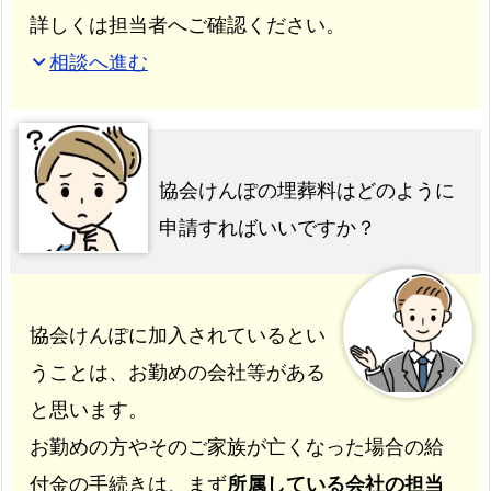
詳しくは担当者へご確認ください。
相談へ進む
expand_more
協会けんぽの埋葬料はどのように
申請すればいいですか？
協会けんぽに加入されているとい
うことは、お勤めの会社等がある
と思います。
お勤めの方やそのご家族が亡くなった場合の給
付金の手続きは、まず
所属している会社の担当