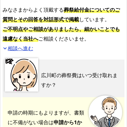
みなさまからよく頂戴する
葬祭給付金についてのご
質問とその回答を対話形式で掲載
しています。
ご不明点やご相談がありましたら、細かいことでも
遠慮なく当社へ
ご相談くださいませ。
相談へ進む
expand_more
広川町の葬祭費はいつ受け取れま
すか？
申請の時期にもよりますが、書類
に不備がない場合は
申請から1か