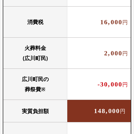
消費税
16,000
円
火葬料金
2,000
円
(広川町民)
広川町民の
-30,000
円
葬祭費※
実質負担額
148,000
円