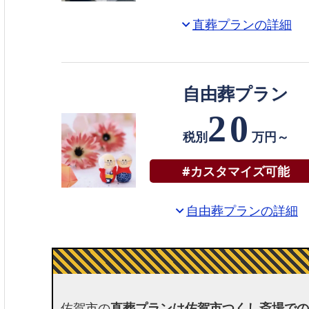
直葬プランの詳細
expand_more
自由葬プラン
20
税別
万円～
#カスタマイズ可能
自由葬プランの詳細
expand_more
keyboard_double_arrow_down
佐賀市の
直葬プランは佐賀市つくし斎場での