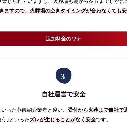
り禁じられていますし、火葬場も朝から夕方までしか営
葬
できますので、火葬場の空きタイミングが合わなくても安
プ
ラ
ン
追加料金のワナ
佐
賀
市
で
の
火
葬
自社運営で安全
式
プ
といった葬儀紹介業者と違い、
受付から火葬まで自社で
ラ
ン
違う｣といった
ズレが生じることがなく安全
です。