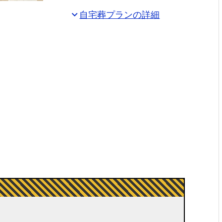
自宅葬プランの詳細
expand_more