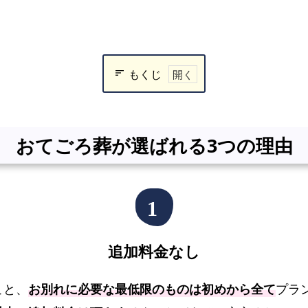
もくじ
お
て
ご
おてごろ葬が選ばれる3つの理由
ろ
葬
が
選
ば
れ
追加料金なし
る
3
こと、
お別れに必要な最低限のものは初めから全て
プラ
つ