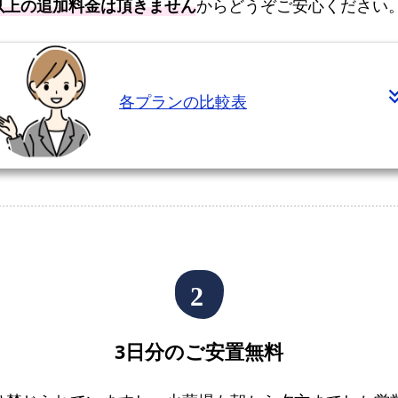
以上の追加料金は頂きません
からどうぞご安心ください
の
理
由
選
各プランの比較表
べ
る
4
プ
ラ
ン
佐
賀
市
で
3日分のご安置無料
の
直