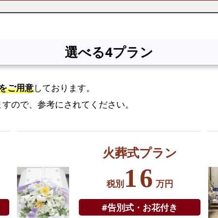
で
の
自
選べる4プラン
由
葬
プ
をご用意
しております。
ラ
ますので、参考にされてください。
ン
選
べ
る
火葬式プラン
お
16
別
税別
万円
れ
の
#告別式・お花付き
お