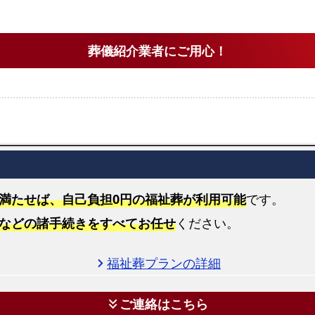
佐
賀
市
葬儀紹介業者にご用心！
で
の
ご
自
宅
火
葬
式
満たせば、自己負担0円の福祉葬が利用可能
です。
プ
などの諸手続きをすべてお任せ
ください。
ラ
ン
福祉葬プランの詳細
chevron_right
佐
賀
ご連絡はこちら
keyboard_double_arrow_down
市