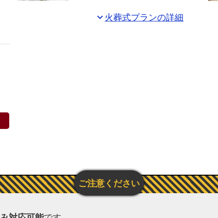
花
火葬式プランの詳細
expand_more
お
別
れ
花
付
き
の
プ
ラ
ン
お
て
ご
ろ
み対応可能
です。
葬