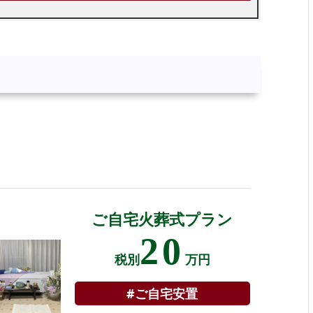
ご自宅火葬式プラン
20
税別
万円
#ご自宅安置