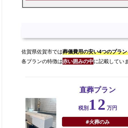
佐賀県佐賀市では
葬儀費用の安い4つのプラン
各プランの特徴は
赤い囲みの中
に記載してい
直葬プラン
12
税別
万円
#火葬のみ