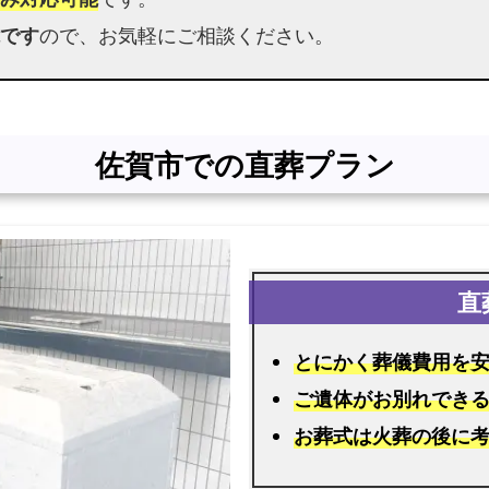
の
です
ので、お気軽にご相談ください。
資
料
を
お
佐賀市での直葬プラン
送
り
し
ま
す
佐
とにかく葬儀費用を
賀
市
ご遺体がお別れでき
民
お葬式は火葬の後に
の
火