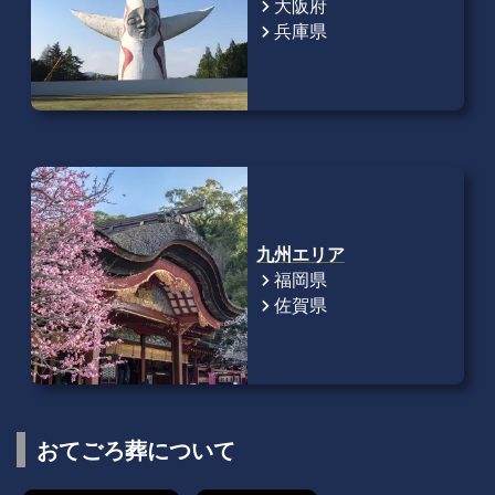
大阪府
chevron_right
兵庫県
chevron_right
九州エリア
福岡県
chevron_right
佐賀県
chevron_right
おてごろ葬について