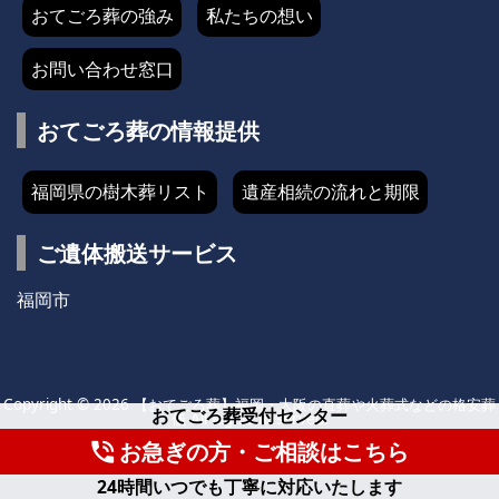
おてごろ葬の強み
私たちの想い
お問い合わせ窓口
おてごろ葬の情報提供
福岡県の樹木葬リスト
遺産相続の流れと期限
ご遺体搬送サービス
福岡市
Copyright ©
2026
【おてごろ葬】福岡・大阪の直葬や火葬式などの格安葬
おてごろ葬受付センター
儀
All Rights Reserved.
お急ぎの方・ご相談はこちら
phone_in_talk
WordPress Luxeritas Theme is provided by "
Thought is free
".
24時間いつでも丁寧に対応いたします