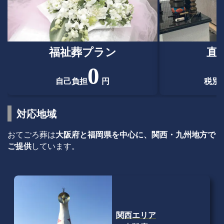
福祉葬プラン
直
0
自己負担
円
税別
対応地域
おてごろ葬は
大阪府と福岡県を中心に、関西・九州地方で
ご提供
しています。
関西エリア