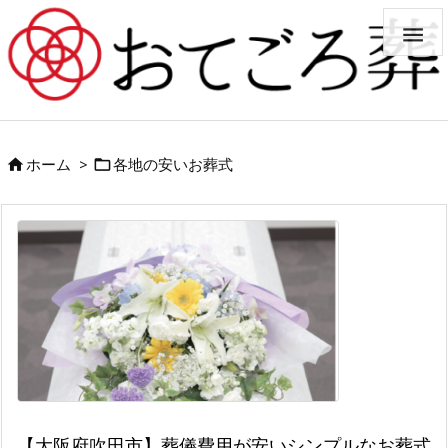

ホーム
>
各地の安いお葬式


【大阪府吹田市】葬儀費用が安いシンプルなお葬式