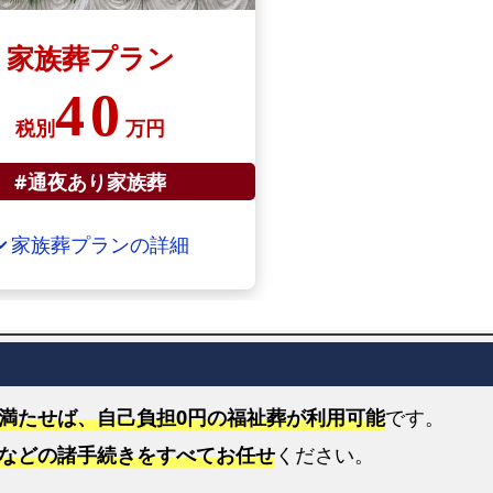
淀
川
家族葬プラン
区
で
40
の
税別
万円
ご
#通夜あり家族葬
自
宅
火
家族葬プランの詳細
d_more
葬
式
プ
ラ
ン
満たせば、自己負担0円の福祉葬が利用可能
です。
淀
などの諸手続きをすべてお任せ
ください。
川
区