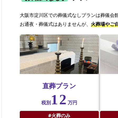
大阪市淀川区での葬儀式なしプランは葬儀会
お通夜・葬儀式はありませんが、
火葬場やご
直葬プラン
12
税別
万円
#火葬のみ