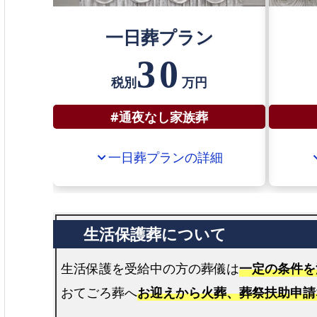
一日葬プラン
30
税別
万円
#通夜なし家族葬
一日葬プランの詳細
expand_more
expan
生活保護を受給中の方の葬儀は
一定の条件を
おてごろ葬へ
お迎えから火葬、葬祭扶助申請