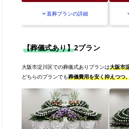
直葬プランの詳細
expand_more
expan
【葬儀式あり】
2プラン
大阪市淀川区での葬儀式ありプランは
大阪市
どちらのプランでも
葬儀費用を安く抑えつつ