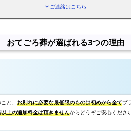
ご連絡はこちら
expand_more
で
の
一
日
葬
おてごろ葬が選ばれる3つの理由
プ
ラ
ン
大
阪
市
淀
のこと、
お別れに必要な最低限のものは初めから全て
プ
川
格以上の追加料金は頂きません
からどうぞご安心くださ
区
で
の