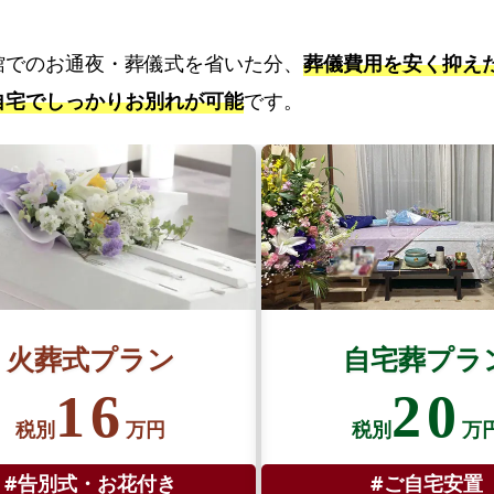
葬
が
館でのお通夜・葬儀式を省いた分、
選
葬儀費用を安く抑え
ば
自宅でしっかりお別れが可能
です。
れ
る
3
つ
の
理
由
淀
火葬式プラン
自宅葬プラ
川
16
20
区
税別
万円
税別
万
で
の
#告別式・お花付き
#ご自宅安置
直