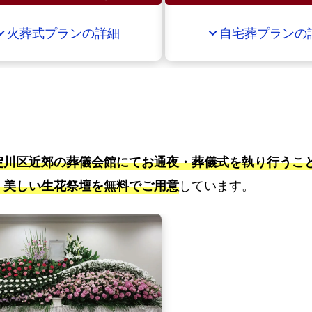
葬
火葬式プランの詳細
自宅葬プランの
d_more
expand_more
プ
ラ
ン
淀
川
区
で
淀川区近郊の葬儀会館にてお通夜・葬儀式を執り行うこ
の
、美しい生花祭壇を無料でご用意
しています。
火
葬
式
プ
ラ
ン