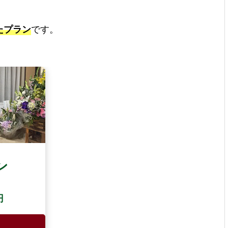
たプラン
です。
ン
円