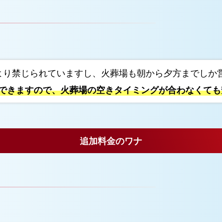
家
族
葬
プ
ラ
より禁じられていますし、火葬場も朝から夕方までしか
ン
置できますので、火葬場の空きタイミングが合わなくても
選
べ
る
お
追加料金のワナ
別
れ
の
お
花
美