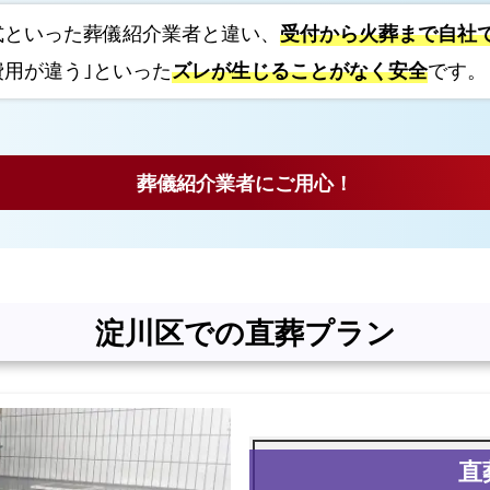
し
式といった葬儀紹介業者と違い、
受付から火葬まで自社
い
費用が違う｣といった
ズレが生じることがなく安全
です。
生
花
祭
壇
葬儀紹介業者にご用心！
の
サ
ン
プ
ル
淀川区での直葬プラン
お
て
ご
ろ
葬