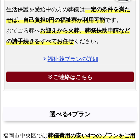
ラ
生活保護を受給中の方の葬儀は
一定の条件を満た
ン
せば、自己負担0円の福祉葬が利用可能
です。
福
おてごろ葬へ
お迎えから火葬、葬祭扶助申請など
岡
市
の諸手続きをすべてお任せ
ください。
中
央
福祉葬プランの詳細
chevron_right
区
で
ご連絡はこちら
keyboard_double_arrow_down
の
自
由
葬
選べる4プラン
プ
ラ
ン
福岡市中央区では
葬儀費用の安い4つのプランをご用