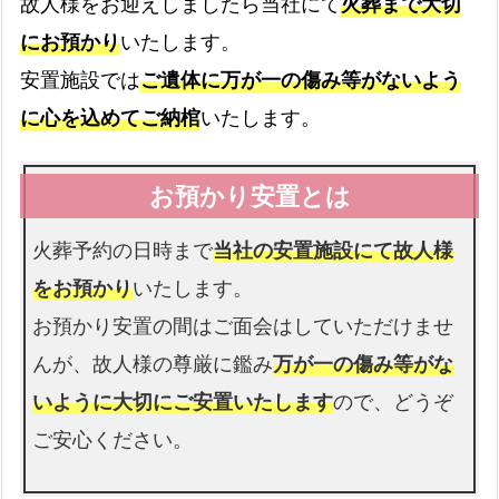
故人様をお迎えしましたら当社にて
火葬まで大切
中
にお預かり
いたします。
央
病院
区
安置施設では
ご遺体に万が一の傷み等がないよう
病院からのお迎え
expand_more
の
に心を込めてご納棺
いたします。
相
談
介護施設
可
能
介護施設へのお迎え
expand_more
火葬予約の日時まで
当社の安置施設にて故人様
場
所
をお預かり
いたします。
お預かり安置の間はご面会はしていただけませ
警察署
んが、故人様の尊厳に鑑み
万が一の傷み等がな
警察署へのお迎え
expand_more
いように大切にご安置いたします
ので、どうぞ
ご安心ください。