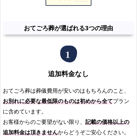
お
て
ご
おてごろ葬が選ばれる3つの理由
ろ
葬
が
選
ば
追加料金なし
れ
る
おてごろ葬は葬儀費用が安いのはもちろんのこと、
3
つ
お別れに必要な最低限のものは初めから全て
プラン
の
に含めています。
理
お客様からのご要望がない限り、
記載の価格以上の
由
追加料金は頂きません
からどうぞご安心ください。
選