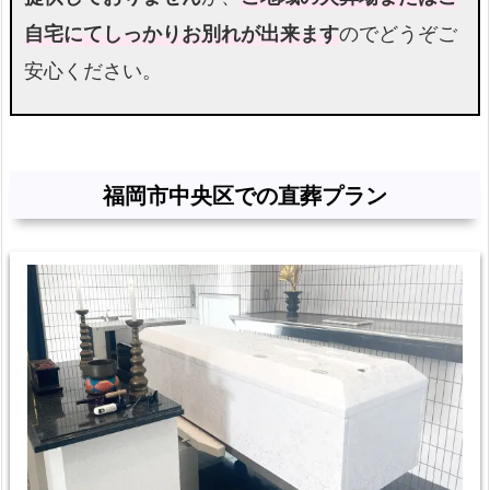
市
自宅にてしっかりお別れが出来ます
のでどうぞご
民
の
安心ください。
火
葬
場
福岡市中央区での直葬プラン
福
岡
市
中
央
区
で
受
け
取