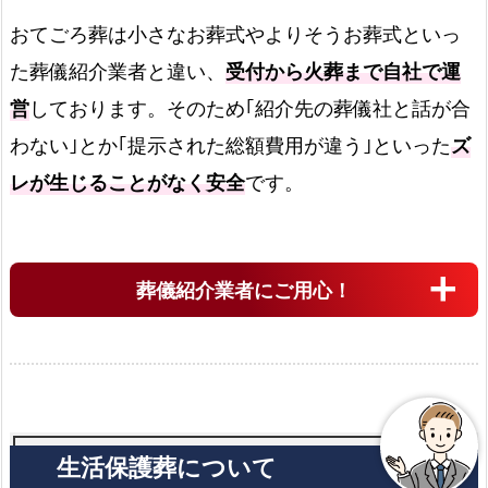
ン
おてごろ葬は小さなお葬式やよりそうお葬式といっ
福
た葬儀紹介業者と違い、
受付から火葬まで自社で運
岡
営
しております。そのため｢紹介先の葬儀社と話が合
市
中
わない｣とか｢提示された総額費用が違う｣といった
ズ
央
レが生じることがなく安全
です。
区
で
の
ご
葬儀紹介業者にご用心！
自
宅
火
葬
式
プ