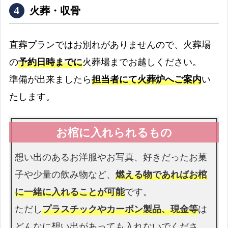
火葬・収骨
ドライアイス
直葬プランではお別れがありませんので、火葬場
最大3日分まで無料です
の
予約日時までに
火葬場までお越しください。
書類手続き代行
準備が出来ましたら
担当者にて火葬炉へご案内
い
書類手続きはすべて代行します
たします。
お棺
故人様を収めるお棺です
想い出のあるお洋服やお写真、好きだったお菓
仏衣
子や少量の飲み物など、
燃える物であればお棺
納棺時にお着せします
に一緒に入れることが可能
です。
ただし
プラスチックやカーボン製品、現金等
は
どんなに想い出があっても入れないでくださ