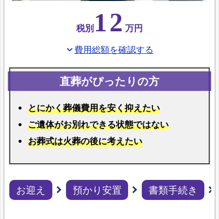
れ
12
る
税別
万円
葬
祭
費用総額を確認する
expand_more
給
付
金
各
とにかく葬儀費用を安く抑えたい
プ
ご遺体がお別れできる状態ではない
ラ
ン
お葬式は火葬の後に考えたい
の
比
較
お迎え
預かり安置
書類手続き
と
総
額