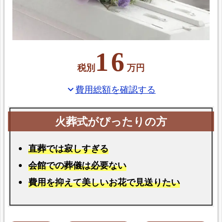
16
税別
万円
費用総額を確認する
expand_more
直葬では寂しすぎる
会館での葬儀は必要ない
費用を抑えて美しいお花で見送りたい