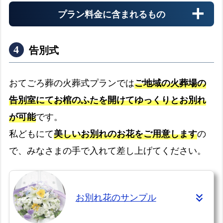
プラン料金に含まれるもの
安置料金
最大3日分まで無料です
告別式
ドライアイス
おてごろ葬の火葬式プランでは
ご地域の火葬場の
最大3日分まで無料です
告別室にてお棺のふたを開けてゆっくりとお別れ
書類手続き代行
が可能
です。
書類手続きはすべて代行します
私どもにて
美しいお別れのお花をご用意します
の
お棺
で、みなさまの手で入れて差し上げてください。
故人様を収めるお棺です
お別れ花のサンプル
仏衣
納棺時にお着せします