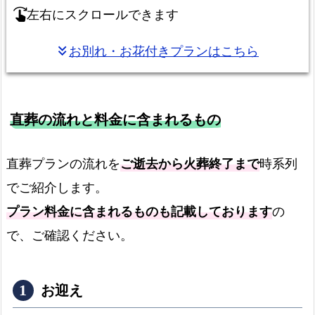
左右にスクロールできます
swipe_right
料
金
お別れ・お花付きプランはこちら
keyboard_double_arrow_down
お
迎
え
直葬の流れと料金に含まれるもの
の
流
れ
直葬プランの流れを
ご逝去から火葬終了まで
時系列
よ
でご紹介します。
く
プラン料金に含まれるものも記載しております
の
あ
で、ご確認ください。
る
質
問
お迎え
と