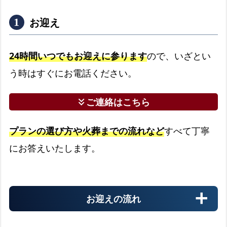
お迎え
24時間いつでもお迎えに参ります
ので、いざとい
う時はすぐにお電話ください。
ご連絡はこちら
keyboard_double_arrow_down
プランの選び方や火葬までの流れなど
すべて丁寧
にお答えいたします。
お迎えの流れ