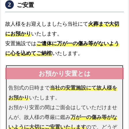
ご安置
故人様をお迎えしましたら当社にて
火葬まで大切
にお預かり
いたします。
病院
安置施設では
ご遺体に万が一の傷み等がないよう
病院からのお迎えの流れ
expand_more
に心を込めてご納棺
いたします。
介護施設
介護施設へのお迎えの流れ
expand_more
告別式の日時まで
当社の安置施設にて故人様を
お預かり
いたします。
お預かり安置の間はご面会はしていただけませ
警察署
んが、故人様の尊厳に鑑み
万が一の傷み等がな
警察署へのお迎えの流れ
expand_more
いように大切にご安置いたします
ので、どうぞ