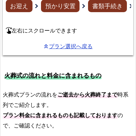
お迎え
預かり安置
書類手続き
左右にスクロールできます
swipe_right
プラン選択へ戻る
keyboard_double_arrow_up
火葬式の流れと料金に含まれるもの
火葬式プランの流れを
ご逝去から火葬終了まで
時系
列でご紹介します。
プラン料金に含まれるものも記載しております
の
で、ご確認ください。