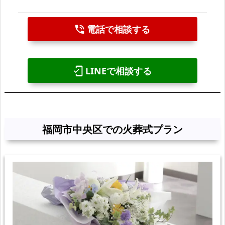
電話で相談する
phone_in_talk
LINEで相談する
mobile_friendly
福岡市中央区での火葬式プラン