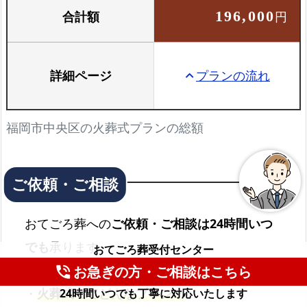
合計額
196,000
円
詳細ページ
プランの流れ
keyboard_arrow_up
福岡市中央区の火葬式プランの総額
おてごろ葬への
ご依頼・ご相談は24時間いつ
でも
承ります。
おてごろ葬受付センター
・
いまからお迎えに来てほしい
お急ぎの方・ご相談はこちら
phone_in_talk
・
火葬式ってどんなプラン？
24時間いつでも丁寧に対応いたします