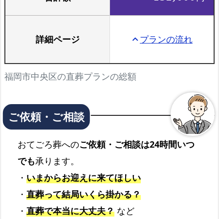
詳細ページ
プランの流れ
keyboard_arrow_up
福岡市中央区の直葬プランの総額
おてごろ葬への
ご依頼・ご相談は24時間いつ
でも
承ります。
・
いまからお迎えに来てほしい
・
直葬って結局いくら掛かる？
・
直葬で本当に大丈夫？
など