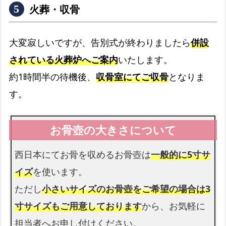
火葬・収骨
大変寂しいですが、告別式が終わりましたら
併設
されている火葬炉へご案内
いたします。
納棺切り花
約1時間半の待機後、
収骨室にてご収骨
となりま
お顔まわりを彩る切り花です
す。
花束
お足元も花束を入れられます
西日本にてお骨を収めるお骨壺は
一般的に5寸サ
イズ
を使います。
ただし
小さいサイズのお骨壺をご希望の場合は3
寸サイズもご用意しております
から、お気軽に
担当者へお申し付けください。