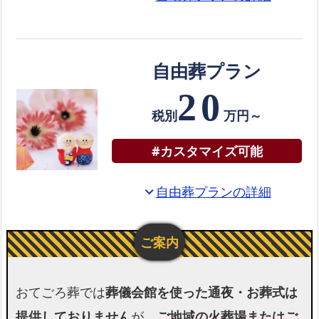
ま
す
ご
自由葬プラン
遺
体
20
搬
税別
万円～
送
の
#カスタマイズ可能
み
も
自由葬プランの詳細
expand_more
承
り
ま
す！
福
おてごろ葬では
葬儀会館を使った通夜・お葬式は
岡
提供しておりません
が、
ご地域の火葬場またはご