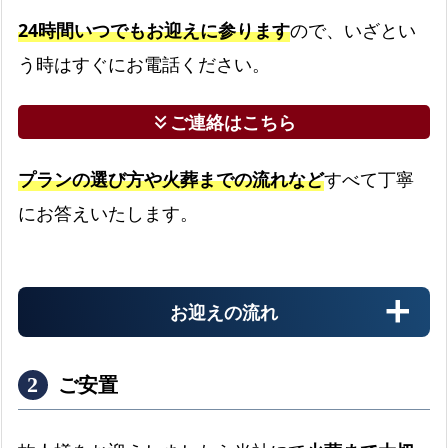
回
24時間いつでもお迎えに参ります
ので、いざとい
答
う時はすぐにお電話ください。
福
岡
ご連絡はこちら
keyboard_double_arrow_down
市
中
央
プランの選び方や火葬までの流れなど
すべて丁寧
区
にお答えいたします。
の
対
応
お迎えの流れ
町
域
福
ご安置
岡
市