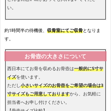
い。
約1時間半の待機後、
収骨室にてご収骨
となりま
す。
西日本にてお骨を収めるお骨壺は
一般的に5寸サ
イズ
を使います。
ただし
小さいサイズのお骨壺をご希望の場合は3
寸サイズもご用意しております
から、お気軽に
担当者へお申し付けください。
【骨壺サイズ比較】