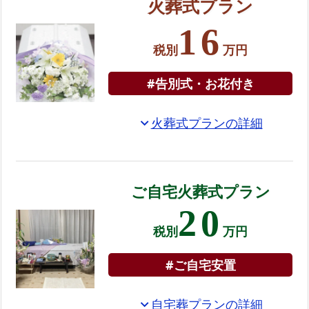
火葬式プラン
プ
ラ
16
ン
税別
万円
お
#告別式・お花付き
て
ご
火葬式プランの詳細
expand_more
ろ
葬
の
資
ご自宅火葬式プラン
料
20
を
税別
万円
お
keyboard_double_arrow_down
送
#ご自宅安置
り
し
自宅葬プランの詳細
expand_more