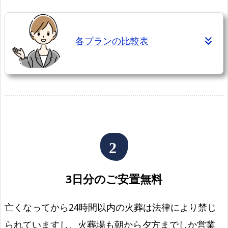
べ
る
4
各プランの比較表
プ
ラ
ン
福
岡
市
中
央
区
3日分のご安置無料
で
の
亡くなってから24時間以内の火葬は法律により禁じ
直
葬
られていますし、火葬場も朝から夕方までしか営業