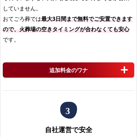
プ
していません。
ラ
おてごろ葬では
最大3日間まで無料でご安置できます
ン
ので、火葬場の空きタイミングが合わなくても安心
福
です。
岡
市
中
央
追加料金のワナ
区
で
の
火
葬
式
プ
自社運営で安全
ラ