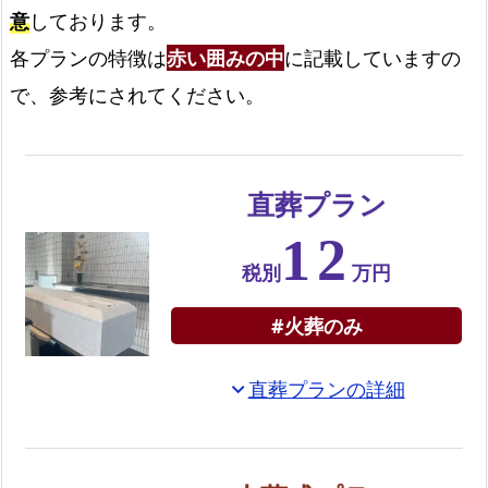
選
意
しております。
べ
各プランの特徴は
赤い囲みの中
に記載していますの
る
で、参考にされてください。
お
別
れ
の
直葬プラン
お
12
花
税別
万円
お
別
#火葬のみ
れ
花
直葬プランの詳細
expand_more
付
き
の