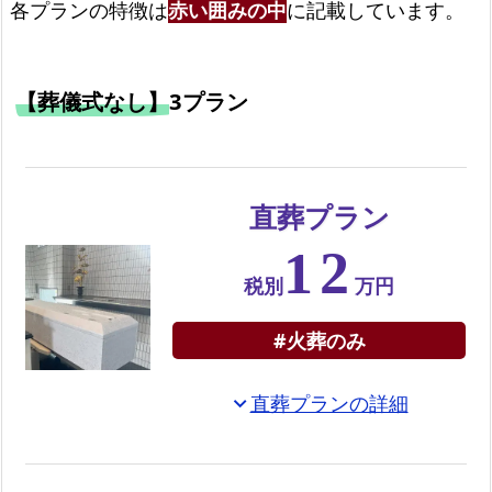
各プランの特徴は
赤い囲みの中
に記載しています。
ン
東
成
【葬儀式なし】
3プラン
区
で
の
一
直葬プラン
日
12
葬
税別
万円
プ
ラ
#火葬のみ
ン
大
直葬プランの詳細
expand_more
阪
市
東