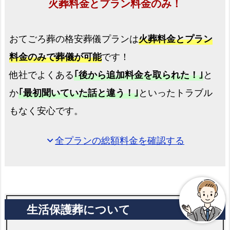
火葬料金とプラン料金のみ！
区
で
おてごろ葬の格安葬儀プランは
火葬料金とプラン
の
直
料金のみで葬儀が可能
です！
葬
他社でよくある
｢後から追加料金を取られた！｣
と
プ
か
｢最初聞いていた話と違う！｣
といったトラブル
ラ
ン
もなく安心です。
東
全プランの総額料金を確認する
expand_more
成
区
で
の
火
葬
式