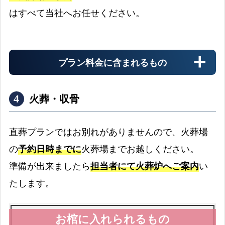
搬送料金
はすべて当社へお任せください。
お迎え先からの搬送料金
プラン料金に含まれるもの
安置料金
最大3日分まで無料です
火葬・収骨
ドライアイス
直葬プランではお別れがありませんので、火葬場
最大3日分まで無料です
の
予約日時までに
火葬場までお越しください。
書類手続き代行
準備が出来ましたら
担当者にて火葬炉へご案内
い
書類手続きはすべて代行します
たします。
お棺
故人様を収めるお棺です