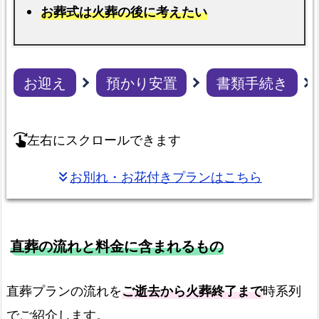
祭
お葬式は火葬の後に考えたい
給
付
金
お迎え
預かり安置
書類手続き
各
プ
ラ
左右にスクロールできます
swipe_right
ン
の
お別れ・お花付きプランはこちら
keyboard_double_arrow_down
比
較
と
直葬の流れと料金に含まれるもの
総
額
料
直葬プランの流れを
ご逝去から火葬終了まで
時系列
金
でご紹介します。