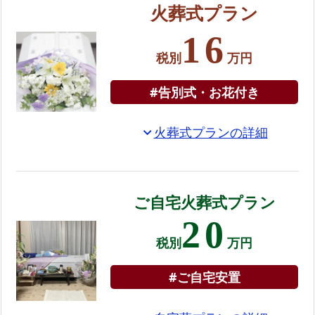
火葬式プラン
成
区
16
で
税別
万円
の
家
#告別式・お花付き
族
葬
火葬式プランの詳細
expand_more
プ
ラ
ン
ご自宅火葬式プラン
選
20
べ
税別
万円
る
お
#ご自宅安置
別
れ