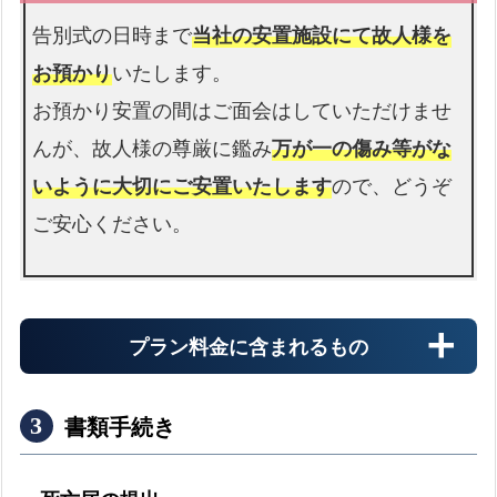
介護施設へのお迎えの流れ
expand_more
告別式の日時まで
当社の安置施設にて故人様を
お預かり
いたします。
お預かり安置の間はご面会はしていただけませ
警察署
んが、故人様の尊厳に鑑み
万が一の傷み等がな
警察署へのお迎えの流れ
expand_more
いように大切にご安置いたします
ので、どうぞ
ご安心ください。
プラン料金に含まれるもの
書類手続き