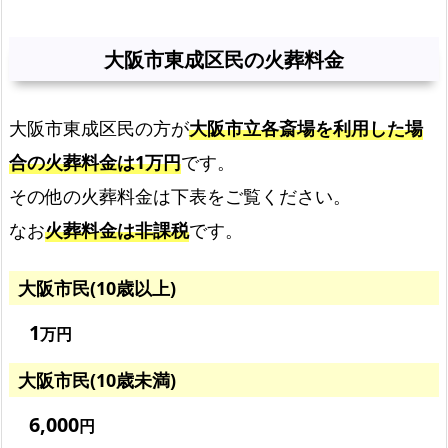
阪
市
大阪市東成区民の火葬料金
東
成
大阪市東成区民の方が
大阪市立各斎場を利用した場
区
民
合の火葬料金は1万円
です。
の
その他の火葬料金は下表をご覧ください。
火
なお
火葬料金は非課税
です。
葬
料
大阪市民(10歳以上)
金
火
1
万円
葬
大阪市民(10歳未満)
料
金
6,000
円
と