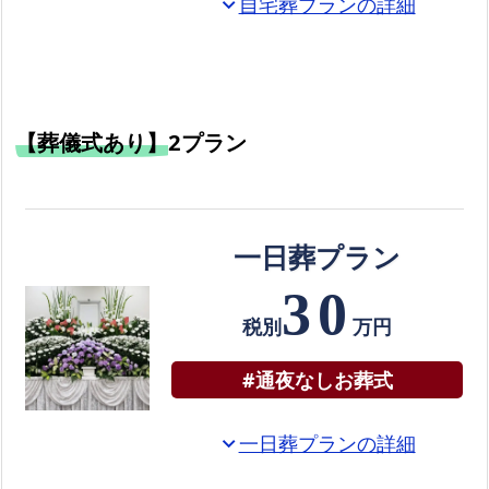
自宅葬プランの詳細
expand_more
の
お
花
美
【葬儀式あり】
2プラン
し
い
生
花
一日葬プラン
祭
壇
30
の
税別
万円
サ
#通夜なしお葬式
ン
プ
ル
一日葬プランの詳細
expand_more
お