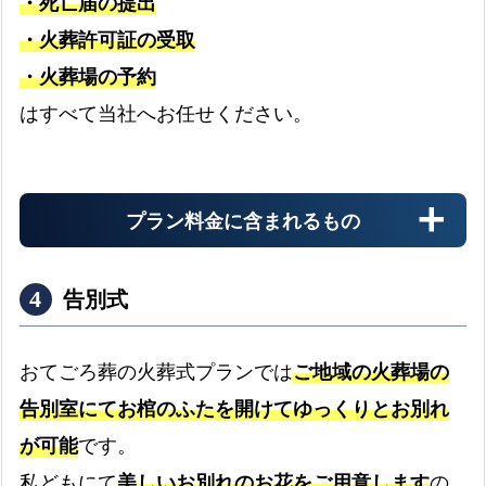
・死亡届の提出
・火葬許可証の受取
・火葬場の予約
搬送料金
はすべて当社へお任せください。
お迎え先からの搬送料金
プラン料金に含まれるもの
安置料金
最大3日分まで無料です
告別式
ドライアイス
おてごろ葬の火葬式プランでは
ご地域の火葬場の
最大3日分まで無料です
告別室にてお棺のふたを開けてゆっくりとお別れ
書類手続き代行
が可能
です。
書類手続きはすべて代行します
私どもにて
美しいお別れのお花をご用意します
の