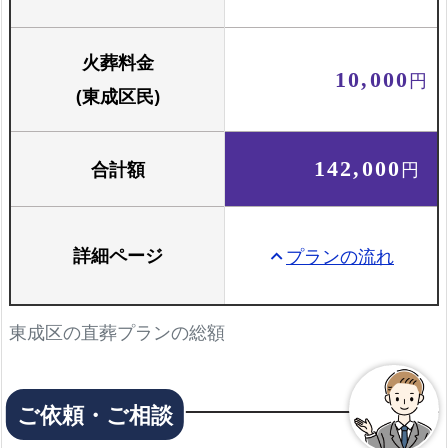
火葬料金
10,000
円
(東成区民)
合計額
142,000
円
詳細ページ
プランの流れ
keyboard_arrow_up
東成区の直葬プランの総額