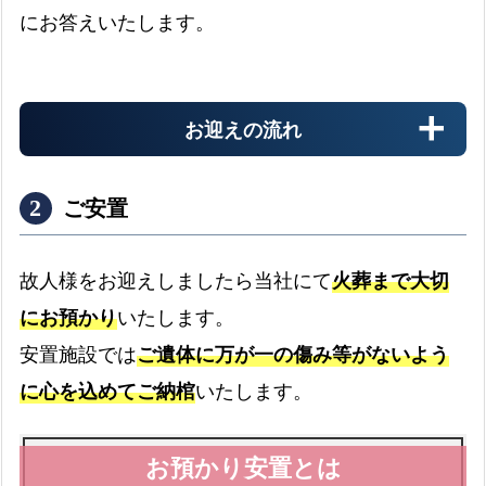
にお答えいたします。
お迎えの流れ
ご安置
故人様をお迎えしましたら当社にて
火葬まで大切
にお預かり
いたします。
病院
安置施設では
ご遺体に万が一の傷み等がないよう
病院からのお迎えの流れ
expand_more
に心を込めてご納棺
いたします。
介護施設