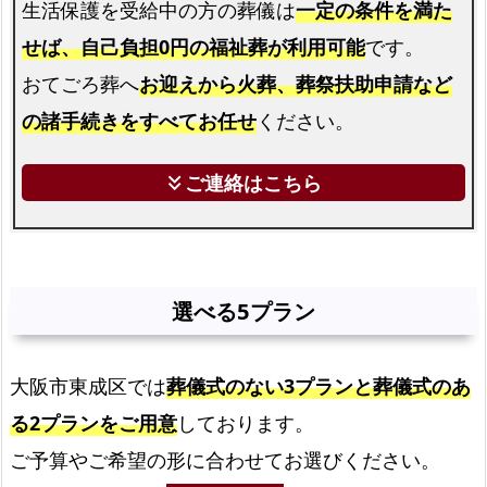
生活保護を受給中の方の葬儀は
一定の条件を満た
プ
せば、自己負担0円の福祉葬が利用可能
です。
ラ
ン
おてごろ葬へ
お迎えから火葬、葬祭扶助申請など
東
の諸手続きをすべてお任せ
ください。
成
区
ご連絡はこちら
keyboard_double_arrow_down
で
の
ご
自
選べる5プラン
宅
火
葬
大阪市東成区では
葬儀式のない3プランと葬儀式のあ
式
る2プランをご用意
しております。
プ
ご予算やご希望の形に合わせてお選びください。
ラ