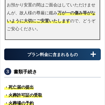
お預かり安置の間はご面会はしていただけませ
警察署
んが、故人様の尊厳に鑑み
万が一の傷み等がな
警察署へのお迎え
expand_more
いように大切にご安置いたします
ので、どうぞ
ご安心ください。
プラン料金に含まれるもの
書類手続き
・死亡届の提出
・火葬許可証の受取
・火葬場の予約