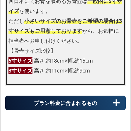
西日本にてお骨を収めるお骨壺は
一般的に5寸サ
イズ
を使います。
ただし
小さいサイズのお骨壺をご希望の場合は3
寸サイズもご用意しております
から、お気軽に
担当者へお申し付けください。
【骨壺サイズ比較】
5寸サイズ
高さ:約18cm×幅:約15cm
3寸サイズ
高さ:約11cm×幅:約9cm
プラン料金に含まれるもの