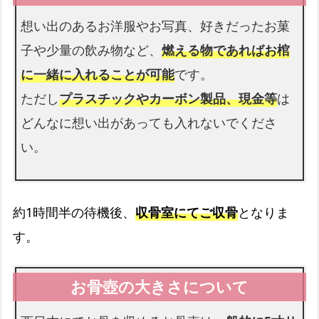
想い出のあるお洋服やお写真、好きだったお菓
仏衣
子や少量の飲み物など、
燃える物であればお棺
納棺時にお着せします
に一緒に入れることが可能
です。
ただし
プラスチックやカーボン製品、現金等
は
どんなに想い出があっても入れないでくださ
い。
約1時間半の待機後、
収骨室にてご収骨
となりま
す。