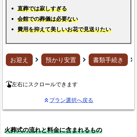
直葬では寂しすぎる
会館での葬儀は必要ない
費用を抑えて美しいお花で見送りたい
お迎え
預かり安置
書類手続き
左右にスクロールできます
swipe_right
プラン選択へ戻る
keyboard_double_arrow_up
火葬式の流れと料金に含まれるもの