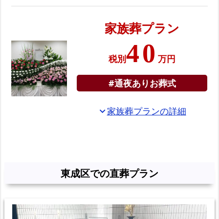
て
ご
家族葬プラン
ろ
40
葬
税別
万円
の
資
#通夜ありお葬式
料
を
家族葬プランの詳細
expand_more
お
送
り
し
ま
東成区での直葬プラン
す
東
成