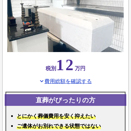
区
民
の
火
葬
場
東
12
成
税別
万円
区
で
費用総額を確認する
expand_more
受
け
取
れ
とにかく葬儀費用を安く抑えたい
る
ご遺体がお別れできる状態ではない
葬