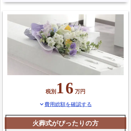
16
税別
万円
費用総額を確認する
expand_more