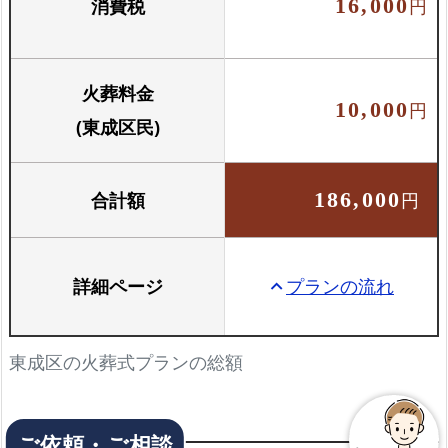
消費税
16,000
円
火葬料金
10,000
円
(東成区民)
合計額
186,000
円
詳細ページ
プランの流れ
keyboard_arrow_up
東成区の火葬式プランの総額