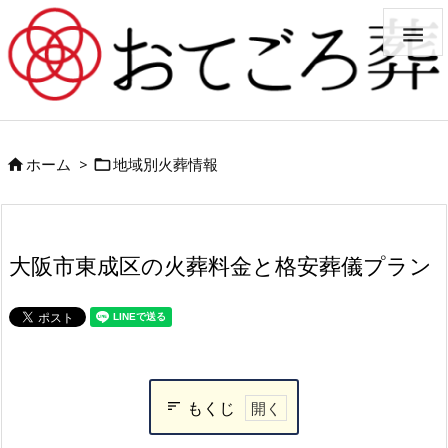

ホーム
>
地域別火葬情報


大阪市東成区の火葬料金と格安葬儀プラン
もくじ
大