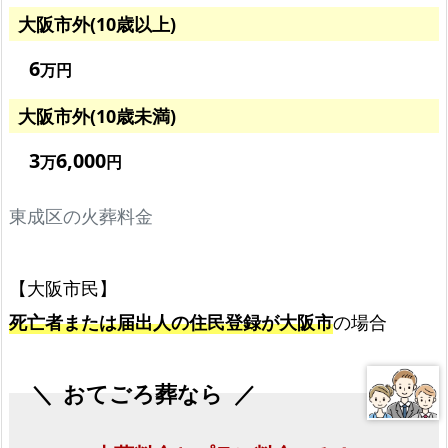
プ
大阪市外(10歳以上)
ラ
6
ン
万円
料
大阪市外(10歳未満)
金
の
3
6,000
万
円
み！
東成区の火葬料金
選
べ
る
【大阪市民】
5
死亡者または届出人の住民登録が大阪市
の場合
プ
ラ
ン
おてごろ葬なら
東
成