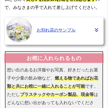
お棺
で、みなさまの手で入れて差し上げてください。
故人様を収めるお棺です
お別れ花のサンプル
仏衣
納棺時にお着せします
想い出のあるお洋服やお写真、好きだったお菓
子や少量の飲み物など、
燃える物であればお花
類と共にお棺に一緒に入れることが可能
です。
ただし
プラスチックやカーボン製品、現金等
は
どんなに想い出があっても入れないでくださ