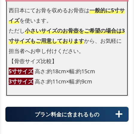
お足元も花束を入れられます
西日本にてお骨を収めるお骨壺は
一般的に5寸サ
イズ
を使います。
ただし
小さいサイズのお骨壺をご希望の場合は3
寸サイズもご用意しております
から、お気軽に
担当者へお申し付けください。
【骨壺サイズ比較】
5寸サイズ
高さ:約18cm×幅:約15cm
3寸サイズ
高さ:約11cm×幅:約9cm
プラン料金に含まれるもの