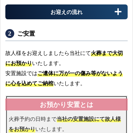
成
お迎えの流れ
区
の
対
ご安置
応
町
故人様をお迎えしましたら当社にて
火葬まで大切
域
にお預かり
いたします。
病院
安置施設では
ご遺体に万が一の傷み等がないよう
病院からのお迎え
expand_more
に心を込めてご納棺
いたします。
介護施設
介護施設へのお迎え
expand_more
火葬予約の日時まで
当社の安置施設にて故人様
をお預かり
いたします。