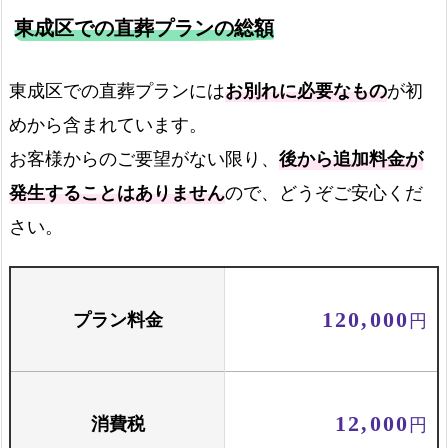
東成区での直葬プランの総額
霊柩車
東成区での直葬プランには
お別れに必要なもの
が初
めから含まれています。
火葬場までの霊柩費用
お客様からのご要望がない限り、
後から追加料金が
発生することはありません
ので、どうぞご安心くだ
火葬場でのご案内
さい。
火葬場でご案内します
プラン料金
120,000
円
お骨壺セット
骨壺と骨箱のセットです
消費税
12,000
円