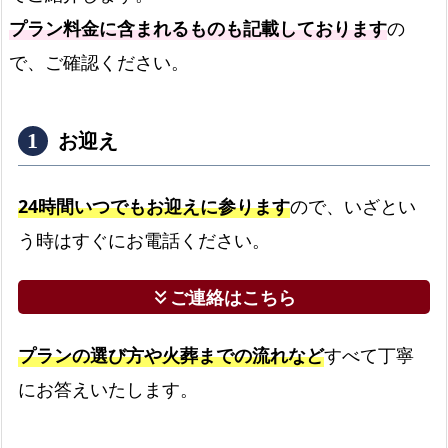
お
プラン料金に含まれるものも記載しております
の
迎
で、ご確認ください。
え
の
流
お迎え
れ
よ
24時間いつでもお迎えに参ります
ので、いざとい
く
う時はすぐにお電話ください。
あ
る
質
ご連絡はこちら
keyboard_double_arrow_down
問
と
プランの選び方や火葬までの流れなど
すべて丁寧
回
にお答えいたします。
答
東