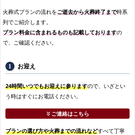
火葬式プランの流れを
ご逝去から火葬終了まで
時系
列でご紹介します。
プラン料金に含まれるものも記載しております
の
で、ご確認ください。
お迎え
24時間いつでもお迎えに参ります
ので、いざとい
う時はすぐにお電話ください。
ご連絡はこちら
keyboard_double_arrow_down
プランの選び方や火葬までの流れなど
すべて丁寧