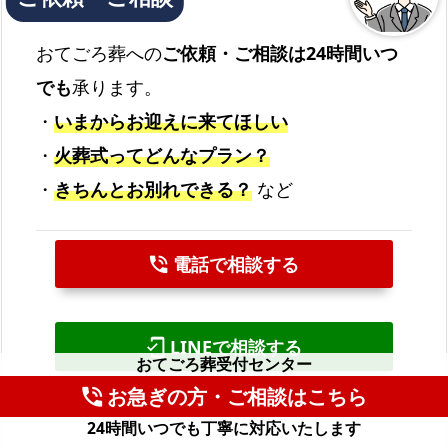
おてごろ葬への
ご依頼・ご相談は24時間いつ
でも
承ります。
・
いまからお迎えに来てほしい
・
火葬式ってどんなプラン？
・
きちんとお別れできる？
など
電話で相談する
phone_in_talk
LINEで相談する
mobile_friendly
おてごろ葬受付センター
お急ぎの方・ご相談はこちら
phone_in_talk
24時間いつでも丁寧に対応いたします