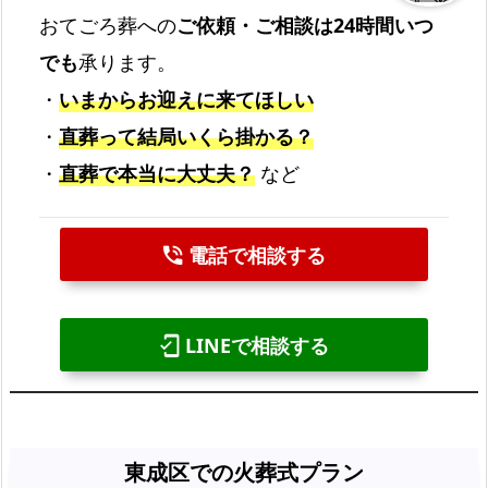
おてごろ葬への
ご依頼・ご相談は24時間いつ
でも
承ります。
・
いまからお迎えに来てほしい
・
直葬って結局いくら掛かる？
・
直葬で本当に大丈夫？
など
電話で相談する
phone_in_talk
LINEで相談する
mobile_friendly
東成区での火葬式プラン