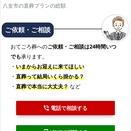
八女市の直葬プランの総額
おてごろ葬への
ご依頼・ご相談は24時間いつ
でも
承ります。
・
いまからお迎えに来てほしい
・
直葬って結局いくら掛かる？
・
直葬で本当に大丈夫？
など
電話で相談する
phone_in_talk