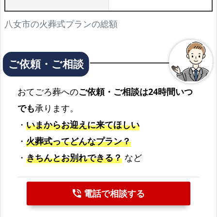
八女市の火葬式プランの総額
おてごろ葬への
ご依頼・ご相談は24時間いつ
でも
承ります。
・
いまからお迎えに来てほしい
・
火葬式ってどんなプラン？
・
きちんとお別れできる？
など
電話で相談する
phone_in_talk