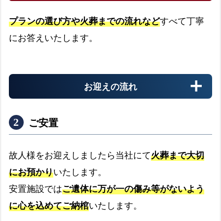
く
プランの選び方や火葬までの流れなど
すべて丁寧
あ
にお答えいたします。
る
質
問
と
お迎えの流れ
回
答
ご安置
八
女
市
故人様をお迎えしましたら当社にて
火葬まで大切
の
にお預かり
いたします。
病院
対
安置施設では
ご遺体に万が一の傷み等がないよう
応
病院からのお迎え
expand_more
に心を込めてご納棺
いたします。
町
域