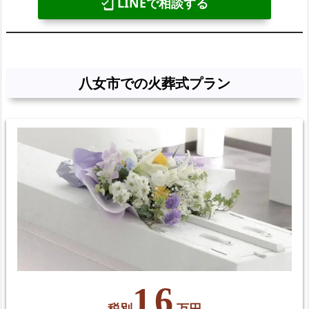
LINEで相談する
mobile_friendly
八女市での火葬式プラン
16
税別
万円