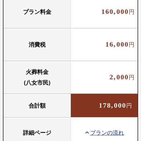
プラン料金
160,000
円
お骨壺セット
骨壺と骨箱のセットです
消費税
16,000
円
火葬料金
2,000
円
(八女市民)
合計額
178,000
円
詳細ページ
プランの流れ
keyboard_arrow_up