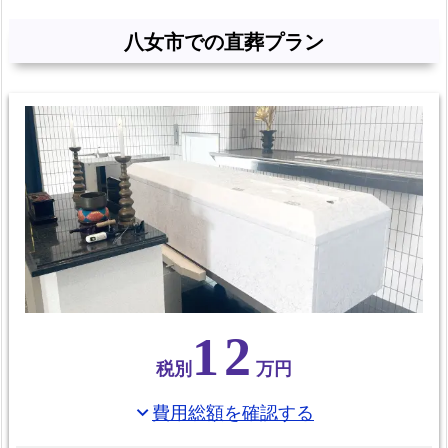
の
八女市での直葬プラン
み
も
承
り
ま
す！
八
女
市
民
の
12
火
税別
万円
葬
場
費用総額を確認する
expand_more
八