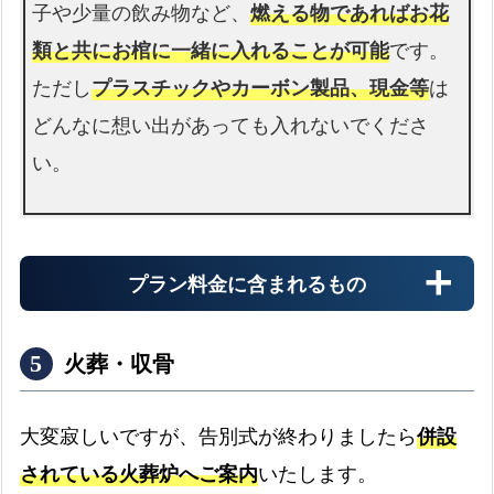
子や少量の飲み物など、
燃える物であればお花
類と共にお棺に一緒に入れることが可能
です。
ただし
プラスチックやカーボン製品、現金等
は
どんなに想い出があっても入れないでくださ
い。
プラン料金に含まれるもの
火葬・収骨
大変寂しいですが、告別式が終わりましたら
併設
されている火葬炉へご案内
いたします。
納棺切り花