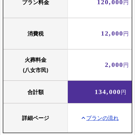
プラン料金
120,000
円
お骨壺セット
骨壺と骨箱のセットです
消費税
12,000
円
火葬料金
2,000
円
(八女市民)
合計額
134,000
円
詳細ページ
プランの流れ
keyboard_arrow_up