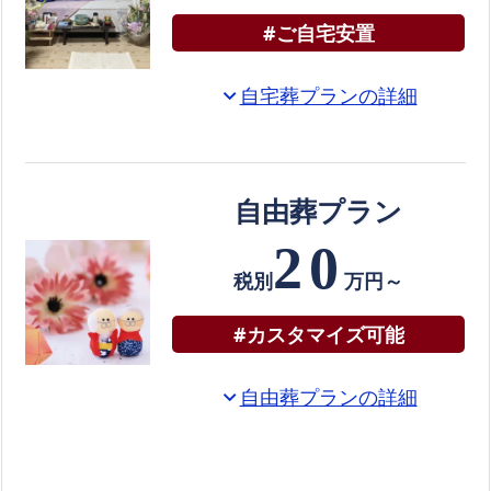
葬
#ご自宅安置
の
資
自宅葬プランの詳細
expand_more
料
を
お
自由葬プラン
送
り
20
し
税別
万円～
ま
す
#カスタマイズ可能
ご
遺
自由葬プランの詳細
expand_more
体
搬
送