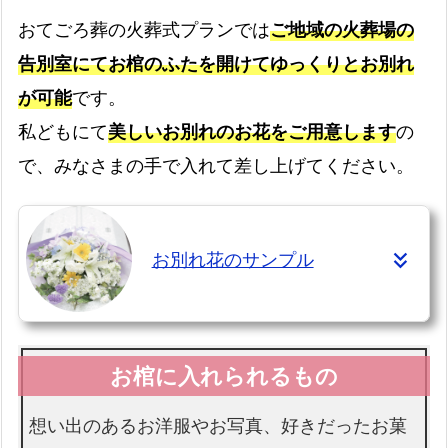
ドライアイス
おてごろ葬の火葬式プランでは
ご地域の火葬場の
最大3日分まで無料です
告別室にてお棺のふたを開けてゆっくりとお別れ
書類手続き代行
が可能
です。
書類手続きはすべて代行します
私どもにて
美しいお別れのお花をご用意します
の
お棺
で、みなさまの手で入れて差し上げてください。
故人様を収めるお棺です
お別れ花のサンプル
仏衣
納棺時にお着せします
想い出のあるお洋服やお写真、好きだったお菓