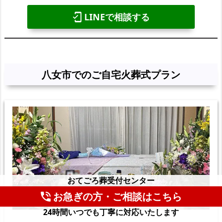
LINEで相談する
mobile_friendly
八女市でのご自宅火葬式プラン
おてごろ葬受付センター
お急ぎの方・ご相談はこちら
phone_in_talk
24時間いつでも丁寧に対応いたします