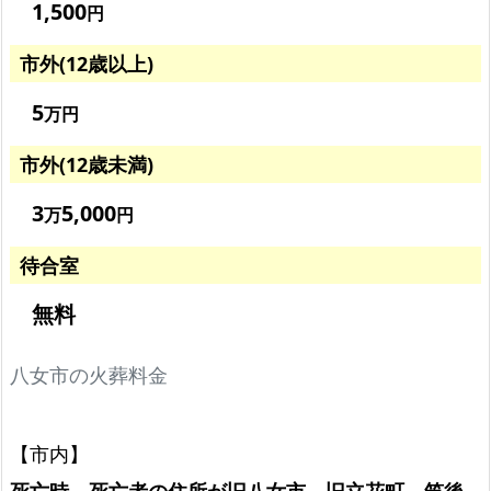
1,500
円
料
金
市外(12歳以上)
の
み！
5
万円
選
市外(12歳未満)
べ
る
3
5,000
万
円
4
待合室
プ
ラ
無料
ン
八
八女市の火葬料金
女
市
【市内】
で
の