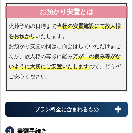
介護施設
介護施設へのお迎え
expand_more
火葬予約の日時まで
当社の安置施設にて故人様
をお預かり
いたします。
お預かり安置の間はご面会はしていただけませ
警察署
んが、故人様の尊厳に鑑み
万が一の傷み等がな
警察署へのお迎え
expand_more
いように大切にご安置いたします
ので、どうぞ
ご安心ください。
プラン料金に含まれるもの
書類手続き