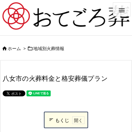

ホーム
>
地域別火葬情報


八女市の火葬料金と格安葬儀プラン
もくじ
八