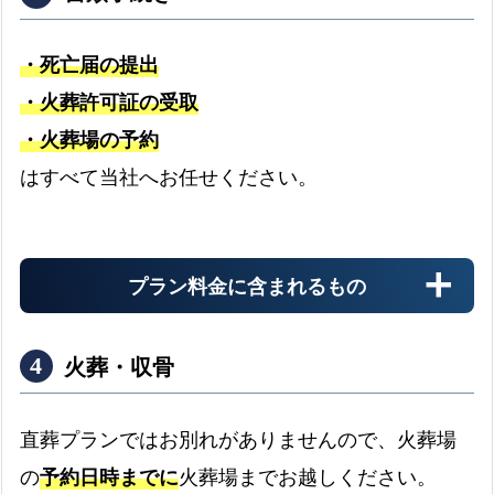
・死亡届の提出
・火葬許可証の受取
・火葬場の予約
搬送料金
はすべて当社へお任せください。
お迎え先からの搬送料金
プラン料金に含まれるもの
安置料金
最大3日分まで無料です
火葬・収骨
ドライアイス
直葬プランではお別れがありませんので、火葬場
最大3日分まで無料です
の
予約日時までに
火葬場までお越しください。
書類手続き代行