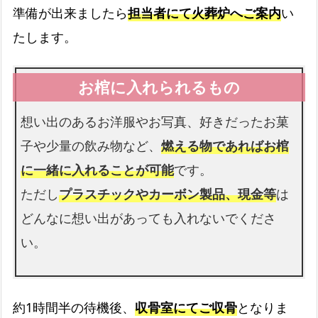
準備が出来ましたら
担当者にて火葬炉へご案内
い
書類手続きはすべて代行します
たします。
お棺
故人様を収めるお棺です
想い出のあるお洋服やお写真、好きだったお菓
仏衣
子や少量の飲み物など、
燃える物であればお棺
納棺時にお着せします
に一緒に入れることが可能
です。
ただし
プラスチックやカーボン製品、現金等
は
どんなに想い出があっても入れないでくださ
い。
約1時間半の待機後、
収骨室にてご収骨
となりま