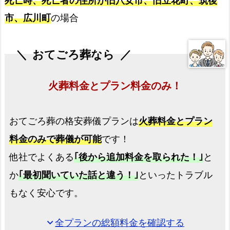
死亡時、死亡者の住所が旧八女市、旧立花町、筑後
直
市、広川町
の場合
葬
プ
おてごろ葬なら
ラ
ン
火葬料金とプラン料金のみ！
八
女
市
おてごろ葬の格安葬儀プランは
火葬料金とプラン
で
料金のみで葬儀が可能
です！
の
火
他社でよくある
｢後から追加料金を取られた！｣
と
葬
か
｢最初聞いていた話と違う！｣
といったトラブル
式
もなく安心です。
プ
ラ
全プランの総額料金を確認する
expand_more
ン