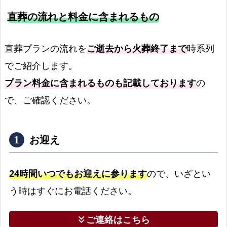
ン
直葬の流れと料金に含まれるもの
の
比
直葬プランの流れを
ご逝去から火葬終了まで
時系列
較
でご紹介します。
と
総
プラン料金に含まれるものも記載しております
の
額
で、ご確認ください。
料
金
お迎え
お
迎
え
24時間いつでもお迎えに参ります
ので、いざとい
の
う時はすぐにお電話ください。
流
れ
ご連絡はこちら
keyboard_double_arrow_down
よ