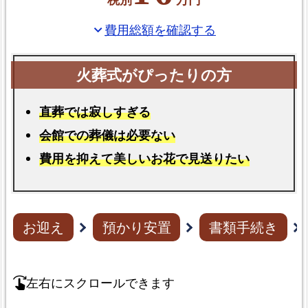
費用総額を確認する
expand_more
直葬では寂しすぎる
会館での葬儀は必要ない
費用を抑えて美しいお花で見送りたい
お迎え
預かり安置
書類手続き
左右にスクロールできます
swipe_right