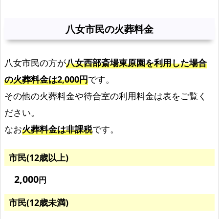
女
市
八女市民の火葬料金
民
の
八女市民の方が
八女西部斎場東原園を利用した場合
火
葬
の火葬料金は2,000円
です。
料
その他の火葬料金や待合室の利用料金は表をご覧く
金
ださい。
火
なお
火葬料金は非課税
です。
葬
料
市民(12歳以上)
金
と
2,000
円
プ
ラ
市民(12歳未満)
ン