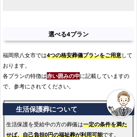
八
女
市
選べる4プラン
で
の
ご
福岡県八女市では
4つの格安葬儀プランをご用意
して
自
おります。
宅
火
各プランの特徴は
赤い囲みの中
に記載していますの
葬
で、参考にされてください。
式
プ
ラ
ン
生活保護を受給中の方の葬儀は
一定の条件を満た
八
せば、自己負担0円の福祉葬が利用可能
です。
女