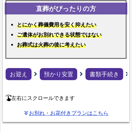
女
市
で
とにかく葬儀費用を安く抑えたい
受
ご遺体がお別れできる状態ではない
け
お葬式は火葬の後に考えたい
取
れ
る
葬
お迎え
預かり安置
書類手続き
祭
給
付
左右にスクロールできます
swipe_right
金
お別れ・お花付きプランはこちら
keyboard_double_arrow_down
各
プ
ラ