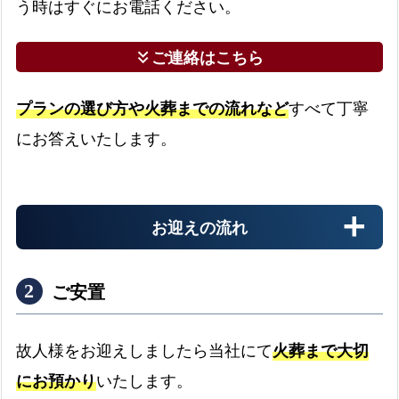
う時はすぐにお電話ください。
ご連絡はこちら
keyboard_double_arrow_down
プランの選び方や火葬までの流れなど
すべて丁寧
にお答えいたします。
お迎えの流れ
ご安置
故人様をお迎えしましたら当社にて
火葬まで大切
にお預かり
いたします。
病院