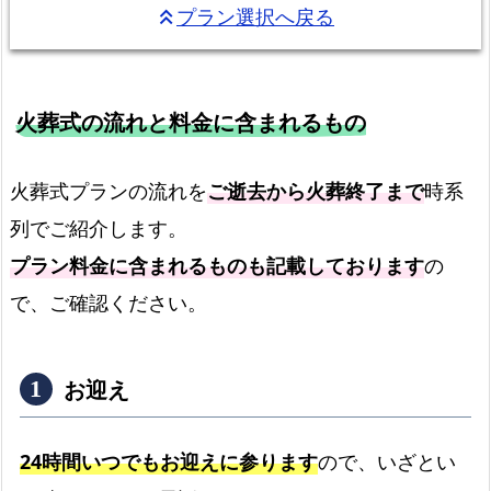
プラン選択へ戻る
keyboard_double_arrow_up
火葬式の流れと料金に含まれるもの
火葬式プランの流れを
ご逝去から火葬終了まで
時系
列でご紹介します。
プラン料金に含まれるものも記載しております
の
で、ご確認ください。
お迎え
24時間いつでもお迎えに参ります
ので、いざとい