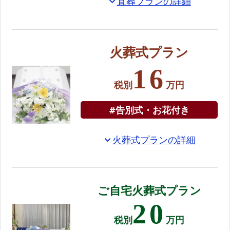
直葬プランの詳細
expand_more
お
花
お
火葬式プラン
別
16
れ
税別
万円
花
付
#告別式・お花付き
き
の
火葬式プランの詳細
expand_more
プ
ラ
ン
お
ご自宅火葬式プラン
て
20
ご
税別
万円
ろ