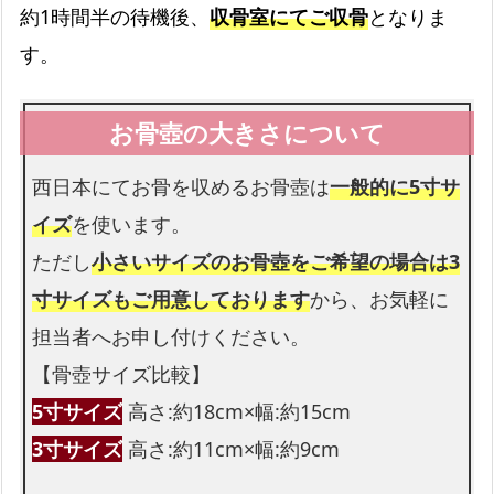
約1時間半の待機後、
収骨室にてご収骨
となりま
お顔まわりを彩る切り花です
す。
花束
お足元も花束を入れられます
西日本にてお骨を収めるお骨壺は
一般的に5寸サ
イズ
を使います。
ただし
小さいサイズのお骨壺をご希望の場合は3
寸サイズもご用意しております
から、お気軽に
担当者へお申し付けください。
【骨壺サイズ比較】
5寸サイズ
高さ:約18cm×幅:約15cm
3寸サイズ
高さ:約11cm×幅:約9cm