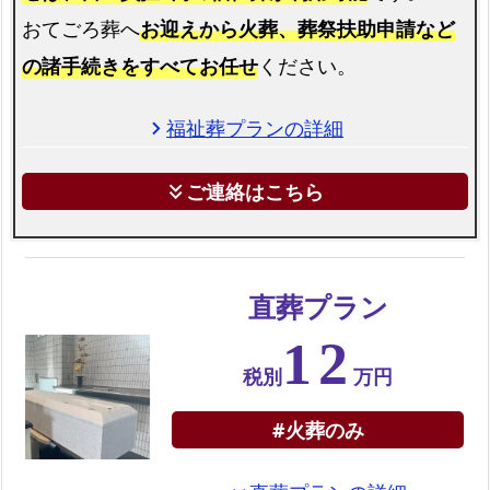
市
おてごろ葬へ
お迎えから火葬、葬祭扶助申請など
で
の諸手続きをすべてお任せ
ください。
の
自
福祉葬プランの詳細
chevron_right
由
葬
ご連絡はこちら
keyboard_double_arrow_down
プ
ラ
ン
直葬プラン
選
べ
12
る
税別
万円
お
別
#火葬のみ
れ
の