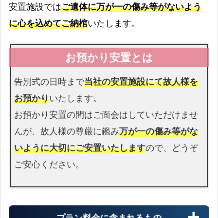
安置施設では
ご遺体に万が一の傷み等がないよう
病院からのお迎えの流れ
expand_more
に心を込めてご納棺
いたします。
介護施設
介護施設へのお迎えの流れ
expand_more
告別式の日時まで
当社の安置施設にて故人様を
お預かり
いたします。
お預かり安置の間はご面会はしていただけませ
警察署
んが、故人様の尊厳に鑑み
万が一の傷み等がな
警察署へのお迎えの流れ
expand_more
いように大切にご安置いたします
ので、どうぞ
ご安心ください。
プラン料金に含まれるもの