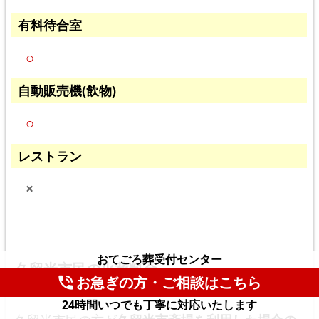
有料待合室
○
自動販売機(飲物)
○
レストラン
×
おてごろ葬受付センター
久留米市民の火葬料金
お急ぎの方・ご相談はこちら
phone_in_talk
24時間いつでも丁寧に対応いたします