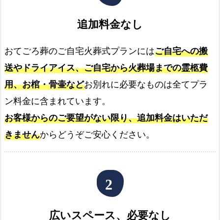
久
留
追加料金なし
米
市
おてごろ葬のご自宅火葬式プランには
ご自宅への搬
で
送やドライアイス、ご自宅から火葬場までの霊柩費
の
ご
用、お棺・骨壷など
お別れに必要なものは全てプラ
自
ン料金に含まれています。
宅
お客様からのご要望がない限り、追加料金はいただ
火
きません
からどうぞご安心ください。
葬
式
プ
ラ
ン
選
広いスペース、必要なし