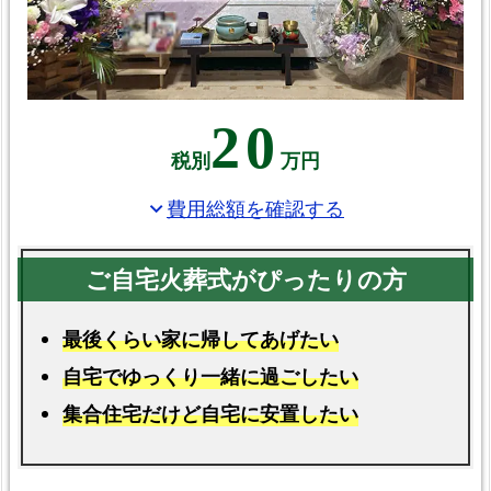
久
留
米
市
で
20
受
税別
万円
け
費用総額を確認する
expand_more
取
れ
る
葬
祭
最後くらい家に帰してあげたい
給
自宅でゆっくり一緒に過ごしたい
付
集合住宅だけど自宅に安置したい
金
久
留