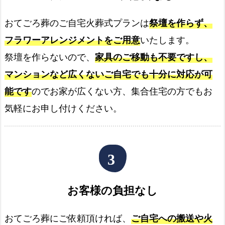
べ
る
おてごろ葬のご自宅火葬式プランは
祭壇を作らず、
お
フラワーアレンジメントをご用意
いたします。
別
れ
祭壇を作らないので、
家具のご移動も不要ですし、
の
マンションなど広くないご自宅でも十分に対応が可
お
能です
のでお家が広くない方、集合住宅の方でもお
花
気軽にお申し付けください。
お
て
ご
ろ
葬
の
お客様の負担なし
資
料
おてごろ葬にご依頼頂ければ、
ご自宅への搬送や火
を