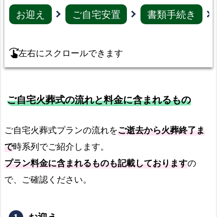
米
お迎え
ご自宅安置
書類手続き
市
で
の
左右にスクロールできます
swipe_right
そ
の
他
ご自宅火葬式の流れと料金に含まれるもの
の
プ
ご自宅火葬式プランの流れを
ご逝去から火葬終了ま
ラ
ン
で
時系列でご紹介します。
各
プラン料金に含まれるものも記載しております
の
プ
で、ご確認ください。
ラ
ン
の