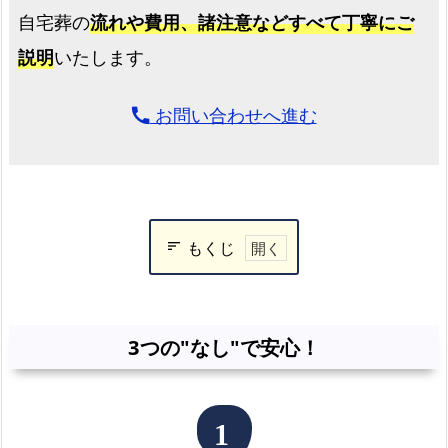
自宅葬の
流れや費用、諸注意などすべて丁寧にご
説明
いたします。
お問い合わせへ進む
call
もくじ
3
つ
の"な
3つの"なし"で安心！
し"で
安
心！