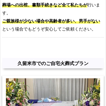
葬場への出棺、書類手続きなど全て私たちが
行いま
お
送
す。
り
ご親族様が少ない場合や高齢者が多い、男手がない
し
という場合でもどうぞ安心してご依頼ください。
ま
す
久
留
米
久留米市でのご自宅火葬式プラン
市
民
の
火
葬
場