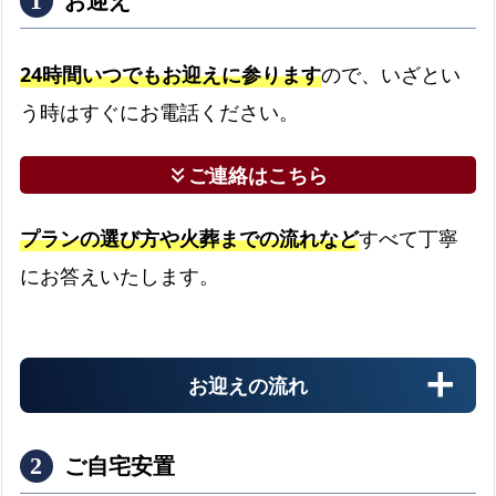
お迎え
比
較
24時間いつでもお迎えに参ります
ので、いざとい
と
う時はすぐにお電話ください。
総
額
料
ご連絡はこちら
keyboard_double_arrow_down
金
プランの選び方や火葬までの流れなど
すべて丁寧
お
迎
にお答えいたします。
え
の
流
お迎えの流れ
れ
よ
ご自宅安置
く
あ