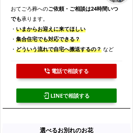
おてごろ葬への
ご依頼・ご相談は24時間いつ
でも
承ります。
・
いまからお迎えに来てほしい
・
集合住宅でも対応できる？
・
どういう流れで自宅へ搬送するの？
など
電話で相談する
phone_in_talk
LINEで相談する
mobile_friendly
選べるお別れのお花