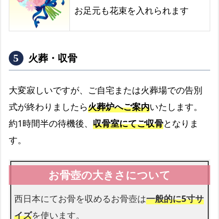
お足元も花束を入れられます
火葬・収骨
大変寂しいですが、ご自宅または火葬場での告別
式が終わりましたら
火葬炉へご案内
いたします。
約1時間半の待機後、
収骨室にてご収骨
となりま
す。
西日本にてお骨を収めるお骨壺は
一般的に5寸サ
イズ
を使います。