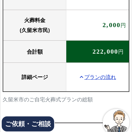
火葬料金
2,000
円
(久留米市民)
合計額
222,000
円
詳細ページ
プランの流れ
keyboard_arrow_up
久留米市のご自宅火葬式プランの総額