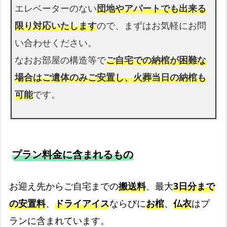
エレベーターのない
団地やアパートでも出来る
限り対応いたします
ので、まずはお気軽にお問
い合わせください。
なおお部屋の構造等で
ご自宅での納棺が困難な
場合はご遺体のみご安置し、火葬当日の納棺も
可能
です。
プラン料金に含まれるもの
お迎え先からご自宅までの
搬送料
、最大
3日分まで
の安置料
、
ドライアイス
ならびに
お棺
、
仏衣
はプ
ランに含まれています。