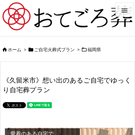

ホーム
>
ご自宅火葬式プラン
>
福岡県



《久留米市》想い出のあるご自宅でゆっく
り自宅葬プラン
愛着のある自宅で