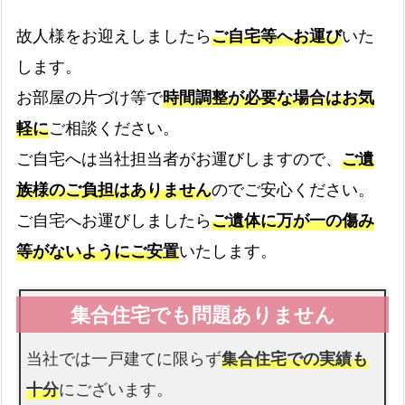
る
故人様をお迎えしましたら
ご自宅等へお運び
いた
質
します。
問
病院
お部屋の片づけ等で
時間調整が必要な場合はお気
と
病院からのお迎えの流れ
expand_more
回
軽に
ご相談ください。
答
ご自宅へは当社担当者がお運びしますので、
ご遺
久
介護施設
族様のご負担はありません
のでご安心ください。
留
ご自宅へお運びしましたら
ご遺体に万が一の傷み
介護施設へのお迎えの流れ
expand_more
米
等がないようにご安置
いたします。
市
の
警察署
対
応
警察署へのお迎えの流れ
expand_more
町
当社では一戸建てに限らず
集合住宅での実績も
域
十分
にございます。