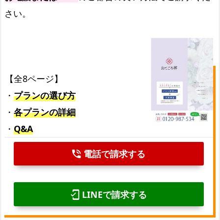
さい。
【全8ページ】
・
プランの選び方
・
各プランの詳細
・
Q&A
電話で請求する
phone_in_talk
LINEで請求する
mobile_friendly