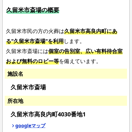
久留米市斎場の概要
久留米市民の方の火葬は
久留米市高良内町にあ
る"久留米市斎場"を利用
します。
久留米市斎場には
個室の告別室、広い有料待合室
および無料のロビー等
を備えています。
施設名
久留米市斎場
所在地
久留米市高良内町4030番地1
googleマップ
chevron_right