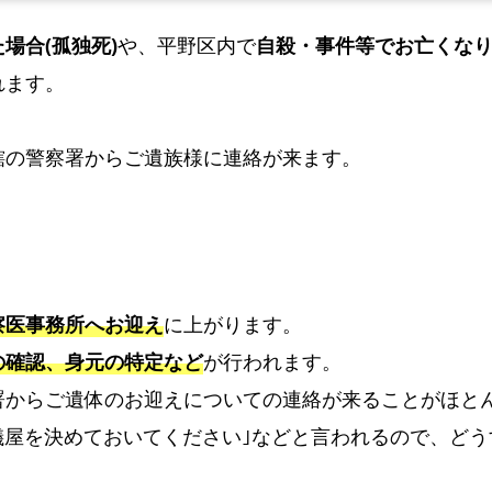
野
区
場合(孤独死)
や、平野区内で
自殺・事件等でお亡くな
で
れます。
の
。
直
轄の警察署からご遺族様に連絡が来ます。
葬
プ
ラ
ン
大
阪
察医事務所へお迎え
に上がります。
市
の確認、身元の特定など
が行われます。
平
署からご遺体のお迎えについての連絡が来ることがほと
野
葬儀屋を決めておいてください｣などと言われるので、ど
区
で