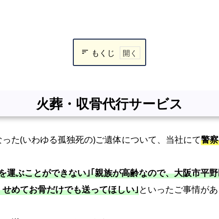
もくじ
火
葬・
収
火葬・収骨代行サービス
骨
代
行
った(いわゆる孤独死の)ご遺体について、当社にて
警察
サ
ー
を運ぶことができない｣
｢親族が高齢なので、大阪市平
ビ
ス
、せめてお骨だけでも送ってほしい｣
といったご事情があ
検