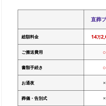
直葬
14
2,
総額料金
万
○
ご搬送費用
○
書類手続き
×
お通夜
×
葬儀・告別式