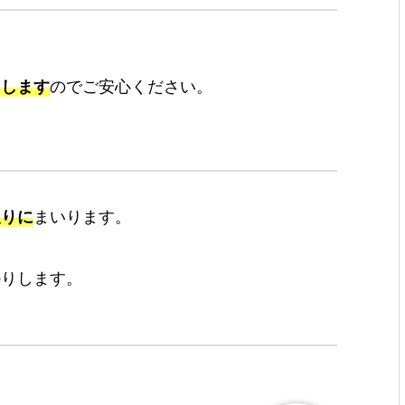
たします
のでご安心ください。
取りに
まいります。
かりします。