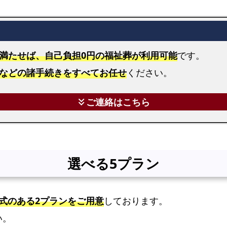
日
葬
プ
ラ
満たせば、自己負担0円の福祉葬が利用可能
です。
ン
などの諸手続きをすべてお任せ
ください。
大
阪
ご連絡はこちら
keyboard_double_arrow_down
市
平
野
区
選べる5プラン
で
の
家
式のある2プランをご用意
しております。
族
い。
葬