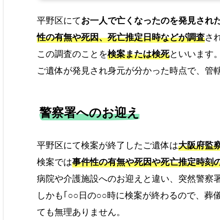
平野区にて
お一人で亡くなったのを発見された
性の有無や死因、死亡推定日時などが調査
さ
この調査のことを
検案または検死
といいます
ご遺体が発見され身元が分かった時点で、管
警察署へのお迎え
平野区にて検案が終了したご遺体は
大阪府監
検案では
事件性の有無や死因や死亡推定時刻
病院や介護施設へのお迎えと違い、突然警察
しかも｢○○日の○○時に検案が終わるので、
ても無理ありません。