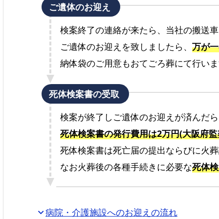
ご遺体のお迎え
検案終了の連絡が来たら、当社の搬送車
ご遺体のお迎えを致しましたら、
万が一
納体袋のご用意もおてごろ葬にて行いま
死体検案書の受取
検案が終了しご遺体のお迎えが済んだら
死体検案書の発行費用は2万円(大阪府監
死体検案書は死亡届の提出ならびに火葬
なお火葬後の各種手続きに必要な
死体検
病院・介護施設へのお迎えの流れ
expand_more