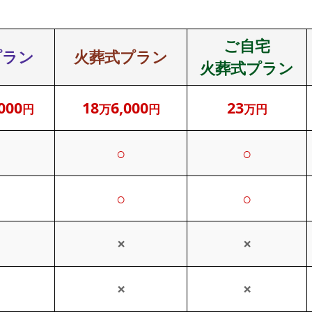
プ
ラ
ご自宅
ン
プラン
火葬式プラン
火葬式プラン
よ
く
000
18
6,000
23
円
万
円
万円
あ
る
質
○
○
問
と
○
○
回
答
×
×
平
野
×
×
区
民