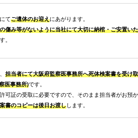
宅
火
にて
ご遺体のお迎え
にあがります。
葬
の傷み等がないように当社にて大切に納棺・ご安置い
式
す。
プ
ラ
ン
大
、
担当者にて大阪府監察医事務所へ死体検案書を受け
阪
察医事務所)
です。
市
許可証の受取に必要ですので、そのまま担当者がお預
平
野
案書のコピーは後日お渡し
します。
区
で
の
一