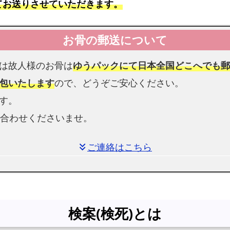
案
てお送りさせていただきます。
(検
死)
と
は
は故人様のお骨は
ゆうパックにて日本全国どこへでも
選
包いたします
ので、どうぞご安心ください。
べ
す。
る
い合わせくださいませ。
5
プ
ラ
ご連絡はこちら
keyboard_double_arrow_down
ン
大
阪
市
検案(検死)とは
平