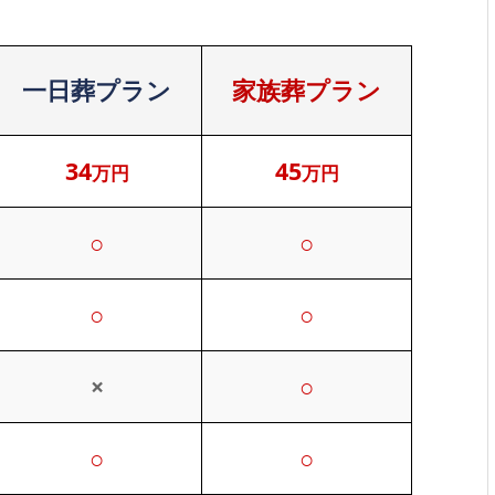
一日葬プラン
家族葬プラン
34
45
万円
万円
○
○
○
○
×
○
○
○