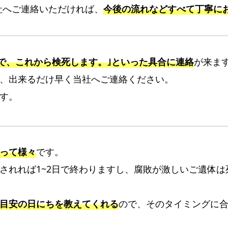
の
社へご連絡いただければ、
今後の流れなどすべて丁寧に
火
葬
式
プ
ので、これから検死します。｣といった具合に連絡
が来ま
ラ
、出来るだけ早く当社へご連絡ください。
ン
す。
大
阪
市
平
って様々
です。
野
されれば1~2日で終わりますし、腐敗が激しいご遺体は
区
で
の
目安の日にちを教えてくれる
ので、そのタイミングに
ご
自