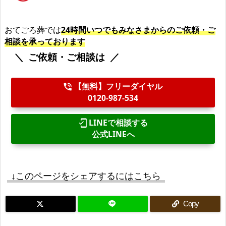
おてごろ葬では
24時間いつでもみなさまからのご依頼・ご
相談を承っております
ご依頼・ご相談は
【無料】フリーダイヤル
phone_in_talk
0120-987-534
LINEで相談する
mobile_friendly
公式LINEへ
↓このページをシェアするにはこちら
Copy