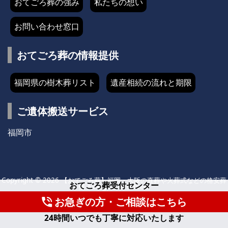
おてごろ葬の強み
私たちの想い
お問い合わせ窓口
おてごろ葬の情報提供
福岡県の樹木葬リスト
遺産相続の流れと期限
ご遺体搬送サービス
福岡市
Copyright ©
2026
【おてごろ葬】福岡・大阪の直葬や火葬式などの格安葬
おてごろ葬受付センター
儀
All Rights Reserved.
お急ぎの方・ご相談はこちら
phone_in_talk
WordPress Luxeritas Theme is provided by "
Thought is free
".
24時間いつでも丁寧に対応いたします