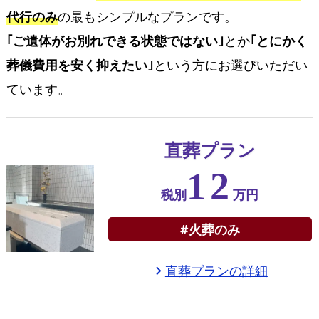
代行のみ
の最もシンプルなプランです。
｢ご遺体がお別れできる状態ではない｣
とか
｢とにかく
葬儀費用を安く抑えたい｣
という方にお選びいただい
ています。
直葬プラン
12
税別
万円
#火葬のみ
直葬プランの詳細
chevron_right