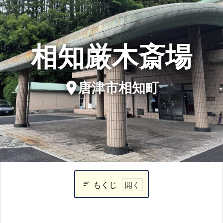
相知厳木斎場
location_on
唐津市相知町
もくじ
相
知