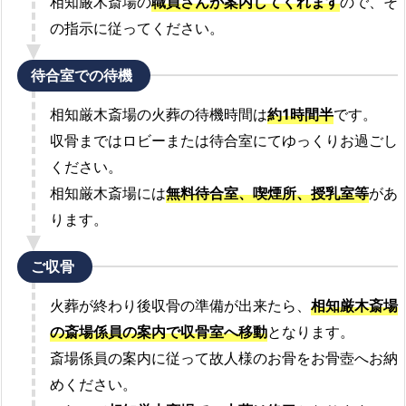
相知厳木斎場の
職員さんが案内してくれます
ので、そ
の指示に従ってください。
待合室での待機
相知厳木斎場の火葬の待機時間は
約1時間半
です。
収骨まではロビーまたは待合室にてゆっくりお過ごし
ください。
相知厳木斎場には
無料待合室、喫煙所、授乳室等
があ
ります。
ご収骨
火葬が終わり後収骨の準備が出来たら、
相知厳木斎場
の斎場係員の案内で収骨室へ移動
となります。
斎場係員の案内に従って故人様のお骨をお骨壺へお納
めください。