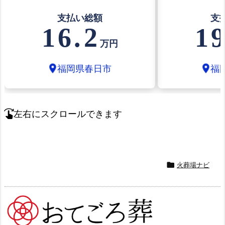
支払い総額
支
16.2
19
万円
福岡県春日市
福
location_on
location_on
左右にスクロールできます
swipe_right
火葬場ナビ
