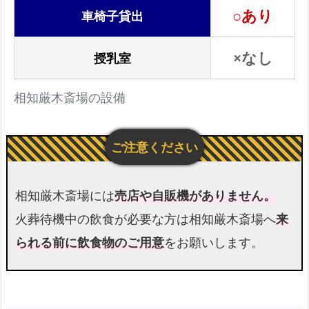
の
○あり
車椅子貸出
ア
ク
×なし
授乳室
セ
ス
相知厳木斎場の設備
情
報
相
知
厳
相知厳木斎場には
売店や自販機がありません。
木
斎
火葬待機中の飲食が必要な方は相知厳木斎場へ
来
場
られる前に飲食物のご用意
をお願いします。
入
場
後