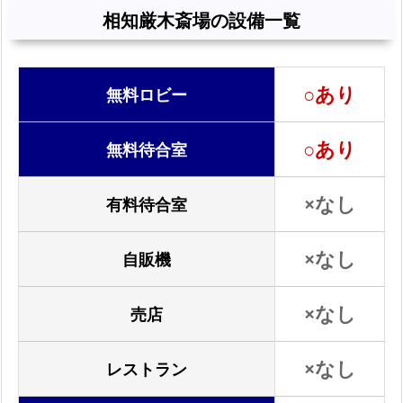
厳
相知厳木斎場の設備一覧
木
斎
場
○あり
無料ロビー
の
設
○あり
無料待合室
備
一
×なし
有料待合室
覧
相
×なし
自販機
知
厳
×なし
木
売店
斎
場
×なし
レストラン
へ