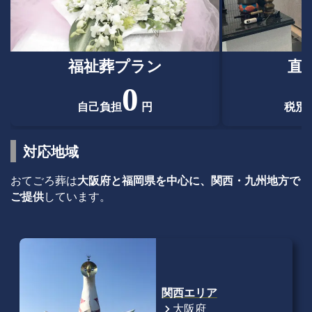
福祉葬プラン
直
0
自己負担
円
税別
対応地域
おてごろ葬は
大阪府と福岡県を中心に、関西・九州地方で
ご提供
しています。
関西エリア
大阪府
chevron_right