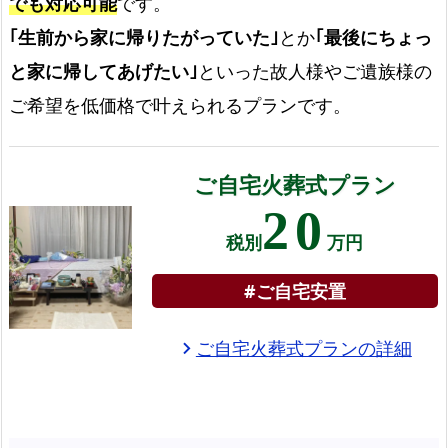
でも対応可能
です。
｢生前から家に帰りたがっていた｣
とか
｢最後にちょっ
と家に帰してあげたい｣
といった故人様やご遺族様の
ご希望を低価格で叶えられるプランです。
ご自宅火葬式プラン
20
税別
万円
#ご自宅安置
ご自宅火葬式プランの詳細
chevron_right