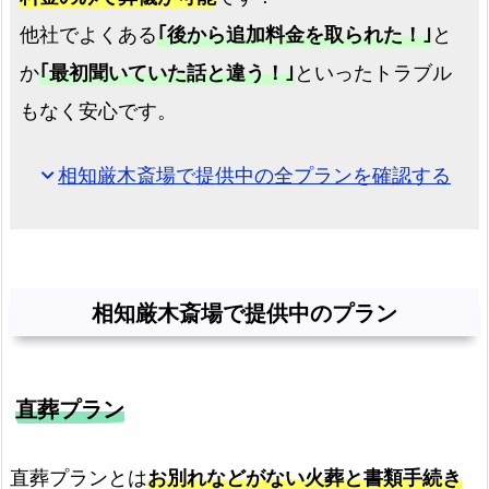
他社でよくある
｢後から追加料金を取られた！｣
と
か
｢最初聞いていた話と違う！｣
といったトラブル
もなく安心です。
相知厳木斎場で提供中の全プランを確認する
expand_more
相知厳木斎場で提供中のプラン
直葬プラン
直葬プランとは
お別れなどがない火葬と書類手続き