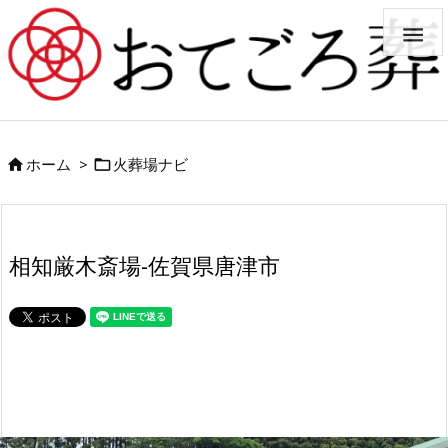

ホーム
>
火葬場ナビ


相知厳木斎場-佐賀県唐津市