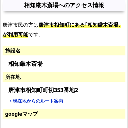
の
相知厳木斎場へのアクセス情報
流
れ
唐津市民の方は
唐津市相知町にある｢相知厳木斎場｣
副
が利用可能
です。
葬
品
に
施設名
つ
相知厳木斎場
い
て
所在地
火
唐津市相知町町切353番地2
葬
場
現在地からのルート案内
chevron_right
の
googleマップ
決
め