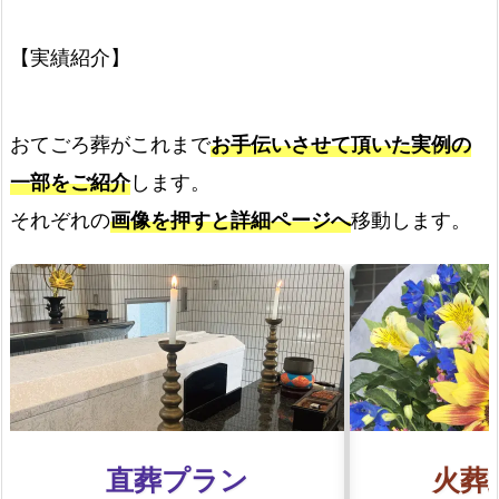
【実績紹介】
おてごろ葬がこれまで
お手伝いさせて頂いた実例の
一部をご紹介
します。
それぞれの
画像を押すと詳細ページへ
移動します。
直葬プラン
火葬