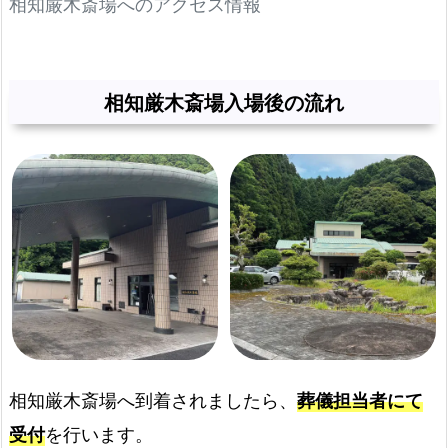
相知厳木斎場へのアクセス情報
と
プ
ラ
ン
相知厳木斎場入場後の流れ
料
金
の
み！
相
知
厳
木
斎
場
相知厳木斎場へ到着されましたら、
葬儀担当者にて
で
提
受付
を行います。