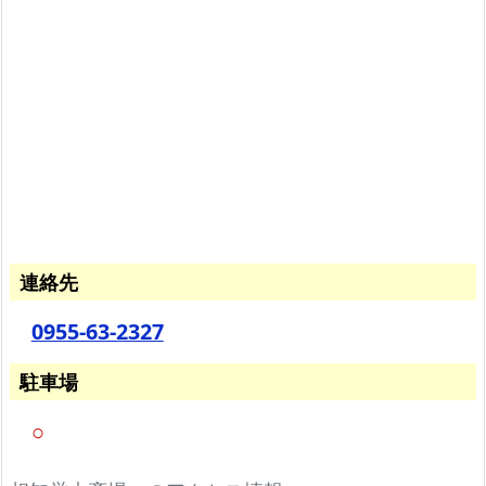
方
相
知
厳
木
斎
場
の
火
連絡先
葬
料
0955-63-2327
金
駐車場
火
葬
○
料
金