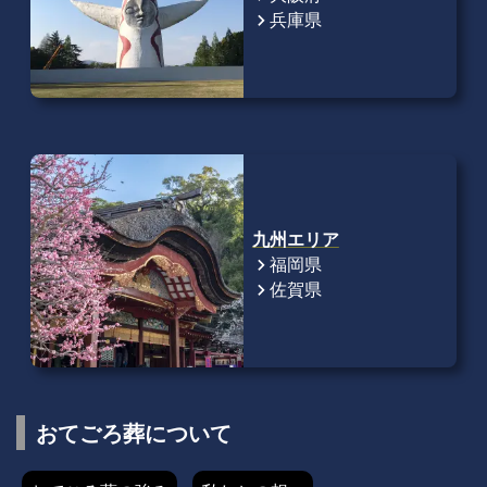
兵庫県
chevron_right
九州エリア
福岡県
chevron_right
佐賀県
chevron_right
おてごろ葬について