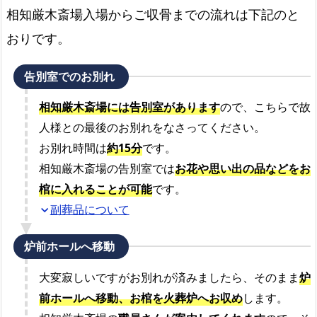
供
相知厳木斎場入場からご収骨までの流れは下記のと
中
おりです。
の
プ
告別室でのお別れ
ラ
ン
相知厳木斎場には告別室があります
ので、こちらで故
人様との最後のお別れをなさってください。
よ
く
お別れ時間は
約15分
です。
あ
相知厳木斎場の告別室では
お花や思い出の品などをお
る
棺に入れることが可能
です。
質
副葬品について
expand_more
問
と
炉前ホールへ移動
回
大変寂しいですがお別れが済みましたら、そのまま
炉
答
前ホールへ移動、お棺を火葬炉へお収め
します。