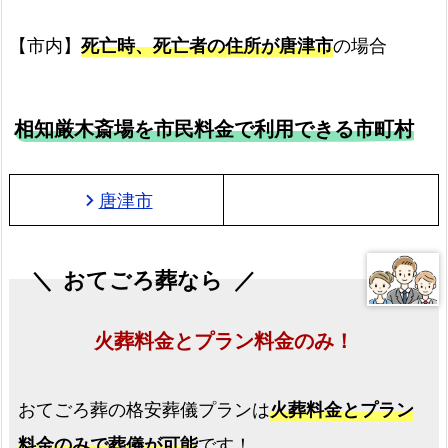
【市内】
死亡時、死亡者の住所が唐津市
の場合
相知厳木斎場を市民料金で利用できる市町村
唐津市
chevron_right
おてごろ葬なら
火葬料金とプラン料金のみ！
おてごろ葬の格安葬儀プランは
火葬料金とプラン
料金のみで葬儀が可能
です！