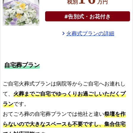
税別
万円
#告別式・お花付き
火葬式プランの詳細
chevron_right
自宅葬プラン
ご自宅火葬式プランは病院等からご自宅へお連れし
て、
火葬までご自宅でゆっくりお過ごしいただくプ
ラン
です。
おてごろ葬の自宅葬プランでは他社と違い
祭壇を作
らないので大きなスペースも不要ですし、集合住宅