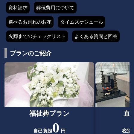
資料請求
葬儀費用について
選べるお別れのお花
タイムスケジュール
火葬までのチェックリスト
よくある質問と回答
プランのご紹介
福祉葬プラン
直
0
自己負担
円
税別