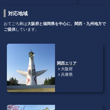
対応地域
おてごろ葬は
大阪府と福岡県を中心に、関西・九州地方で
ご提供
しています。
関西エリア
大阪府
chevron_right
兵庫県
chevron_right