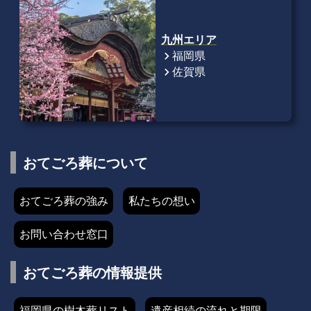
九州エリア
福岡県
chevron_right
佐賀県
chevron_right
おてごろ葬について
おてごろ葬の強み
私たちの想い
お問い合わせ窓口
おてごろ葬の情報提供
福岡県の樹木葬リスト
遺産相続の流れと期限