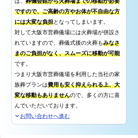
は、
葬儀会館から火葬場までの移動が必要
祭
ですので、ご高齢の方やお体が不自由な方
壇
の
には大変な負担
となってしまいます。
違
対して大阪市営葬儀場には火葬場が併設さ
い
れていますので、葬儀式後の火葬も
みなさ
美
まのご負担がなく、スムーズに移動が可能
し
です。
い
生
つまり大阪市営葬儀場を利用した当社の家
花
族葬プランは
費用も安く抑えられる上、大
祭
変な移動もありません
ので、多くの方に喜
壇
んでいただいております。
の
サ
お問い合わせへ進む
expand_more
ン
プ