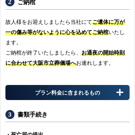
ご納棺
故人様をお迎えしましたら当社にて
ご遺体に万が
一の傷み等がないように心を込めてご納棺
いたし
病院
ます。
病院からのお迎え
expand_more
ご納棺が終了いたしましたら、
お通夜の開始時刻
に合わせて大阪市立葬儀場へ
お連れします。
介護施設
介護施設へのお迎え
expand_more
プラン料金に含まれるもの
警察署
書類手続き
警察署へのお迎え
expand_more
・死亡届の提出