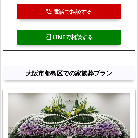
電話で相談する
phone_in_talk
LINEで相談する
mobile_friendly
大阪市都島区での家族葬プラン