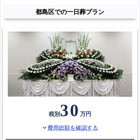
ー
ル
都島区での一日葬プラン
都
島
区
民
の
葬
儀
式
場・
火
30
葬
税別
万円
場
都
費用総額を確認する
expand_more
島