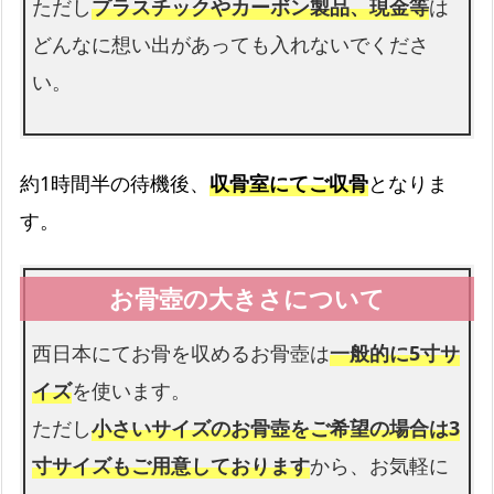
ただし
プラスチックやカーボン製品、現金等
は
会館使用料
どんなに想い出があっても入れないでくださ
葬儀の会館使用料も無料です
い。
約1時間半の待機後、
収骨室にてご収骨
となりま
す。
西日本にてお骨を収めるお骨壺は
一般的に5寸サ
イズ
を使います。
ただし
小さいサイズのお骨壺をご希望の場合は3
寸サイズもご用意しております
から、お気軽に