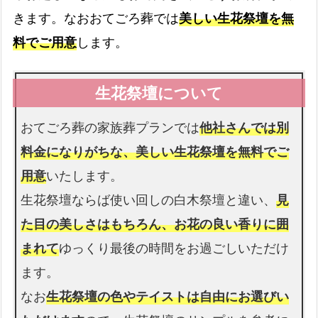
お棺
きます。なおおてごろ葬では
美しい生花祭壇を無
故人様を収めるお棺です
料でご用意
します。
仏衣
納棺時にお着せします
おてごろ葬の家族葬プランでは
他社さんでは別
料金になりがちな、美しい生花祭壇を無料でご
用意
いたします。
生花祭壇ならば使い回しの白木祭壇と違い、
見
た目の美しさはもちろん、お花の良い香りに囲
まれて
ゆっくり最後の時間をお過ごしいただけ
ます。
なお
生花祭壇の色やテイストは自由にお選びい