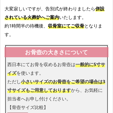
大変寂しいですが、告別式が終わりましたら
併設
されている火葬炉へご案内
いたします。
司会者
約1時間半の待機後、
収骨室にてご収骨
となりま
お葬式の司会をします
す。
生花祭壇
生花祭壇は無料です
西日本にてお骨を収めるお骨壺は
一般的に5寸サ
イズ
を使います。
ただし
小さいサイズのお骨壺をご希望の場合は3
花束
寸サイズもご用意しております
から、お気軽に
お足元も花束を入れられます
担当者へお申し付けください。
【骨壺サイズ比較】