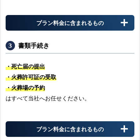
と
回
介護施設
答
プラン料金に含まれるもの
介護施設へのお迎えの流れ
expand_more
都
島
書類手続き
区
警察署
の
警察署へのお迎えの流れ
expand_more
相
・死亡届の提出
談
・火葬許可証の受取
可
・火葬場の予約
能
搬送料金
はすべて当社へお任せください。
場
お迎え先からの搬送料金
所
プラン料金に含まれるもの
安置料金