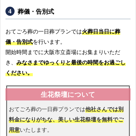
最大3日分まで無料です
葬儀・告別式
ドライアイス
おてごろ葬の一日葬プランでは
火葬日当日に葬
最大3日分まで無料です
儀・告別式
を行います。
書類手続き代行
開始時間までに大阪市立斎場にお集まりいただ
書類手続きはすべて代行します
き、
みなさまでゆっくりと最後の時間をお過ごし
お棺
ください。
故人様を収めるお棺です
仏衣
おてごろ葬の一日葬プランでは
他社さんでは別
納棺時にお着せします
料金になりがちな、美しい生花祭壇を無料でご
用意
いたします。