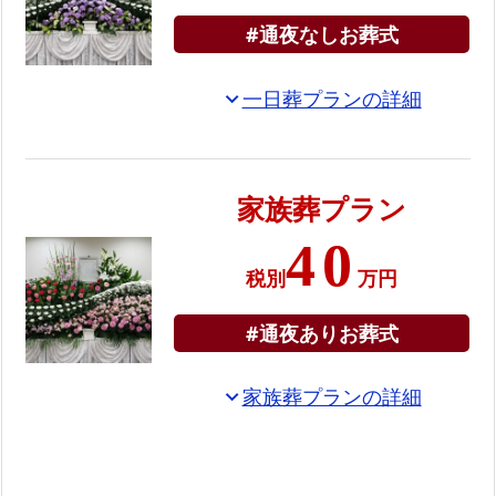
お
#通夜なしお葬式
送
り
一日葬プランの詳細
expand_more
し
ま
す
家族葬プラン
プ
ラ
40
ン
税別
万円
ご
と
#通夜ありお葬式
の
ス
家族葬プランの詳細
expand_more
ケ
ジ
ュ