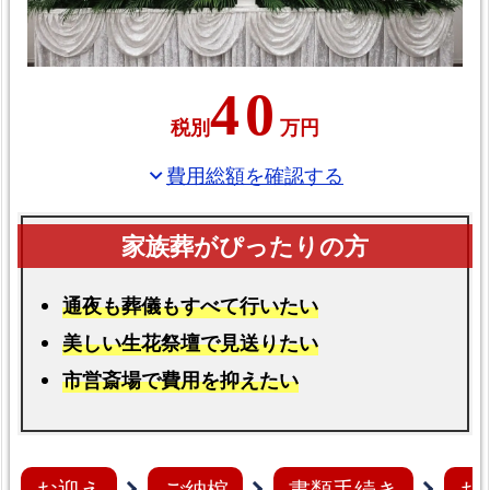
40
税別
万円
費用総額を確認する
expand_more
通夜も葬儀もすべて行いたい
美しい生花祭壇で見送りたい
市営斎場で費用を抑えたい
お迎え
ご納棺
書類手続き
お