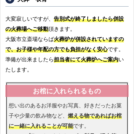
お通夜の会館使用料も無料です
大変寂しいですが、
告別式が終了しましたら併設
の火葬場へご移動
頂きます。
司会者
大阪市立斎場ならば
火葬炉が併設されていますの
お葬式の司会をします
で、お子様や年配の方でも負担がなく安心
です。
準備が出来ましたら
担当者にて火葬炉へご案内
い
生花祭壇
たします。
生花祭壇は無料です
想い出のあるお洋服やお写真、好きだったお菓
花束
子や少量の飲み物など、
燃える物であればお棺
お足元も花束を入れられます
に一緒に入れることが可能
です。