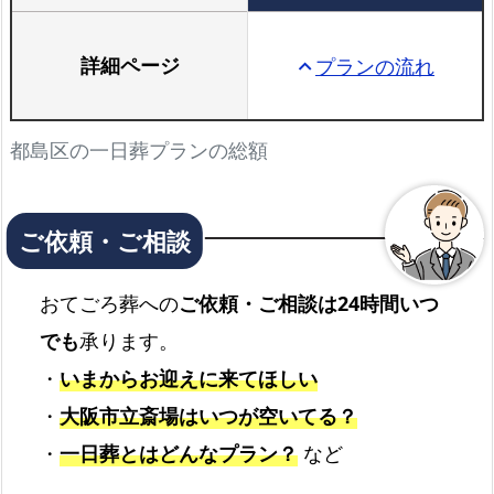
詳細ページ
プランの流れ
keyboard_arrow_up
都島区の一日葬プランの総額
おてごろ葬への
ご依頼・ご相談は24時間いつ
でも
承ります。
・
いまからお迎えに来てほしい
・
大阪市立斎場はいつが空いてる？
・
一日葬とはどんなプラン？
など