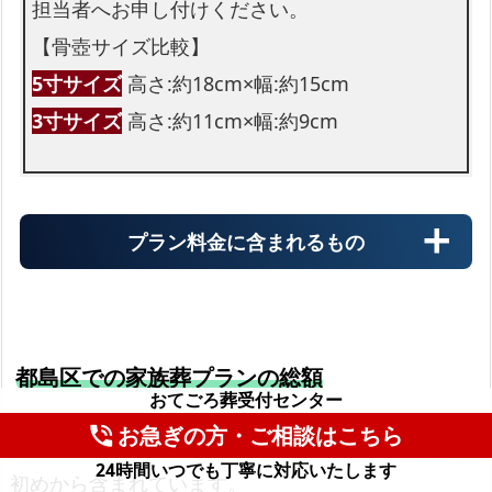
担当者へお申し付けください。
【骨壺サイズ比較】
5寸サイズ
高さ:約18cm×幅:約15cm
3寸サイズ
高さ:約11cm×幅:約9cm
プラン料金に含まれるもの
都島区での家族葬プランの総額
おてごろ葬受付センター
お急ぎの方・ご相談はこちら
phone_in_talk
霊柩車
都島区での家族葬プランには
お別れに必要なもの
が
24時間いつでも丁寧に対応いたします
初めから含まれています。
火葬場までの霊柩費用