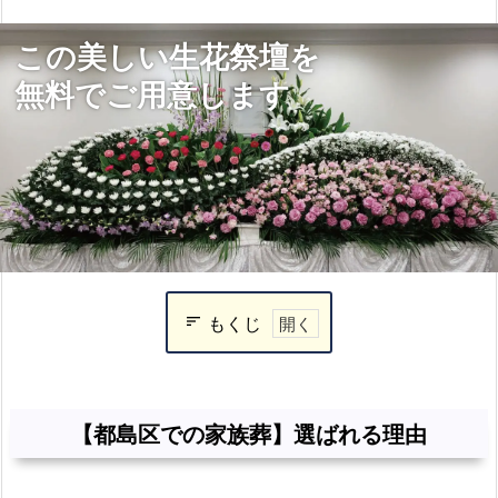
この美しい生花祭壇を
無料でご用意します
もくじ
【都
島
区
【都島区での家族葬】選ばれる理由
で
の