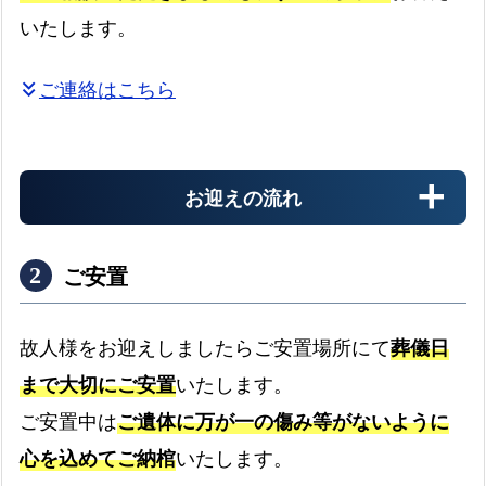
いたします。
葬
料
ご連絡はこちら
金
keyboard_double_arrow_down
お
迎
え
お迎えの流れ
の
流
ご安置
れ
よ
故人様をお迎えしましたらご安置場所にて
葬儀日
く
あ
まで大切にご安置
いたします。
病院
る
ご安置中は
ご遺体に万が一の傷み等がないように
質
病院からのお迎えの流れ
expand_more
心を込めてご納棺
いたします。
問