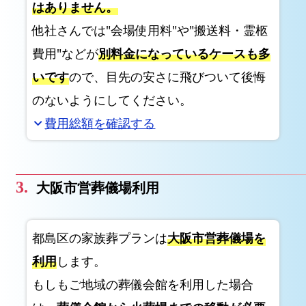
はありません。
区
で
他社さんでは"会場使用料"や"搬送料・霊柩
の
費用"などが
別料金になっているケースも多
家
いです
ので、目先の安さに飛びついて後悔
族
のないようにしてください。
葬
プ
費用総額を確認する
expand_more
ラ
ン
生
大阪市営葬儀場利用
花
祭
都島区の家族葬プランは
大阪市営葬儀場を
壇
と
利用
します。
白
もしもご地域の葬儀会館を利用した場合
木