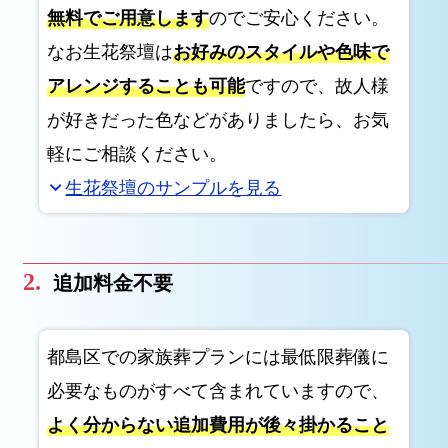
無料でご用意します
のでご安心ください。
都
島
なお生花祭壇は
お好みのスタイルや色味で
区
アレンジすることも可能
ですので、故人様
で
が好きだった色などがありましたら、お気
の
軽にご相談ください。
一
日
生花祭壇のサンプルを見る
expand_more
葬
プ
ラ
追加料金不要
ン
大
阪
都島区での家族葬プランには最低限葬儀に
市
必要なものがすべて含まれていますので、
都
よく分からない追加費用が後々掛かること
島