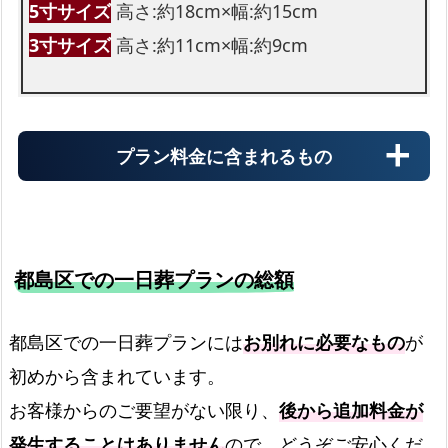
遺影写真
5寸サイズ
高さ:約18cm×幅:約15cm
四つ切りサイズの遺影写真です
3寸サイズ
高さ:約11cm×幅:約9cm
会館使用料
プラン料金に含まれるもの
葬儀の会館使用料も無料です
都島区での一日葬プランの総額
霊柩車
都島区での一日葬プランには
お別れに必要なもの
が
初めから含まれています。
火葬場までの霊柩費用
お客様からのご要望がない限り、
後から追加料金が
発生することはありません
ので、どうぞご安心くだ