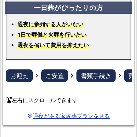
区
で
受
通夜に参列する人がいない
け
1日で葬儀と火葬を行いたい
取
れ
通夜を省いて費用を抑えたい
る
葬
祭
お迎え
ご安置
書類手続き
葬
給
付
金
左右にスクロールできます
swipe_right
各
プ
通夜がある家族葬プランを見る
keyboard_double_arrow_down
ラ
ン