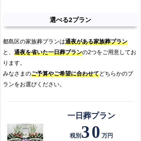
ル
実
選べる2プラン
例
の
ご
都島区の家族葬プランは
通夜がある家族葬プラン
紹
と、
通夜を省いた一日葬プラン
の2つをご用意してお
介
ります。
お
みなさまの
ご予算やご希望に合わせて
どちらかのプ
て
ランをお選びください。
ご
ろ
葬
の
一日葬プラン
資
30
料
税別
万円
を