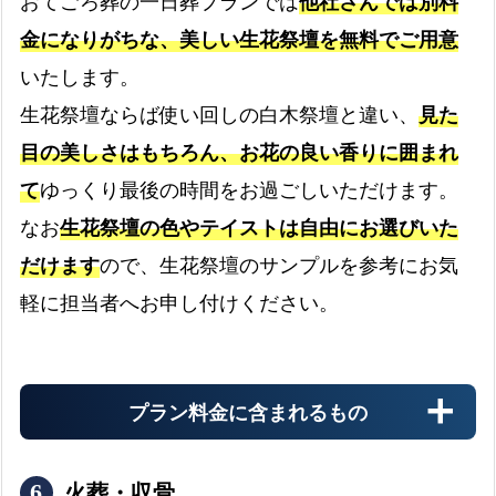
おてごろ葬の一日葬プランでは
他社さんでは別料
金になりがちな、美しい生花祭壇を無料でご用意
生花祭壇
いたします。
生花祭壇は無料です
生花祭壇ならば使い回しの白木祭壇と違い、
見た
目の美しさはもちろん、お花の良い香りに囲まれ
司会者
て
ゆっくり最後の時間をお過ごしいただけます。
なお
生花祭壇の色やテイストは自由にお選びいた
お葬式の司会をします
だけます
ので、生花祭壇のサンプルを参考にお気
軽に担当者へお申し付けください。
遺影写真
四つ切りサイズの遺影写真です
プラン料金に含まれるもの
会館使用料
火葬・収骨