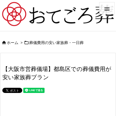

ホーム
>
葬儀費用の安い家族葬・一日葬


【大阪市営葬儀場】都島区での葬儀費用が
安い家族葬プラン