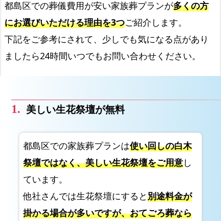
都島区での葬儀費用が安い家族葬プランが
多くの方
家
族
にお選びいただける理由を3つ
ご紹介します。
葬】
下記をご参考にされて、少しでも気になる点があり
選
ましたら24時間いつでもお問い合わせください。
ば
れ
る
理
美しい生花祭壇が無料
由
選
べ
都島区での家族葬プランは
使い回しの白木
る
祭壇ではなく、美しい生花祭壇をご用意
し
2
ています。
プ
他社さんでは生花祭壇にすると
別途料金が
ラ
ン
掛かる場合が多いですが、おてごろ葬なら