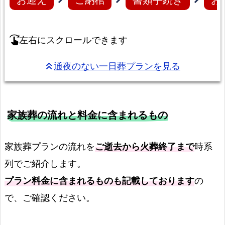
左右にスクロールできます
swipe_right
通夜のない一日葬プランを見る
keyboard_double_arrow_up
家族葬の流れと料金に含まれるもの
家族葬プランの流れを
ご逝去から火葬終了まで
時系
列でご紹介します。
プラン料金に含まれるものも記載しております
の
で、ご確認ください。