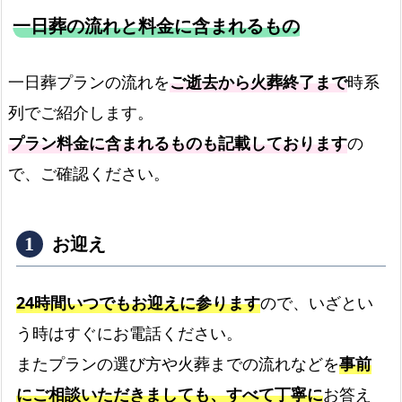
の
一日葬の流れと料金に含まれるもの
比
較
と
一日葬プランの流れを
ご逝去から火葬終了まで
時系
総
列でご紹介します。
額
プラン料金に含まれるものも記載しております
の
料
で、ご確認ください。
金
大
阪
お迎え
市
都
24時間いつでもお迎えに参ります
ので、いざとい
島
区
う時はすぐにお電話ください。
民
またプランの選び方や火葬までの流れなどを
事前
の
にご相談いただきましても、すべて丁寧に
お答え
火