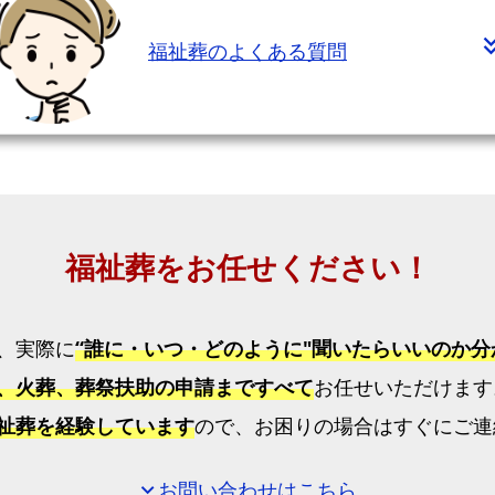
せ
く
福祉葬のよくある質問
だ
さ
い！
【糟
屋
郡
宇
福祉葬をお任せください！
美
町】
福
、実際に
“誰に・いつ・どのように"聞いたらいいのか
祉
、火葬、葬祭扶助の申請まですべて
お任せいただけます
葬
祉葬を経験しています
ので、お困りの場合はすぐにご連
プ
ラ
お問い合わせはこちら
expand_more
ン