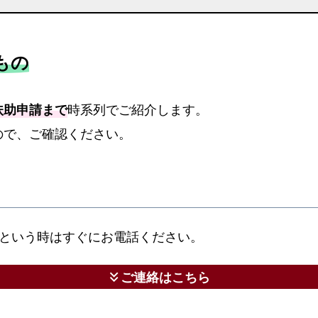
祉
葬】
参
もの
考
情
報
扶助申請まで
時系列でご紹介します。
ま
ので、ご確認ください。
と
め
【糟
屋
郡
という時はすぐにお電話ください。
宇
美
ご連絡はこちら
keyboard_double_arrow_down
町】
そ