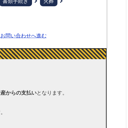
書類手続き
火葬
お問い合わせへ進む
w_up
資産からの支払い
となります。
す。