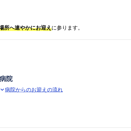
の
他
の
プ
場所へ速やかにお迎え
に参ります。
ラ
ン
【糟
屋
郡
宇
病院
美
病院からのお迎えの流れ
xpand_more
町】
対
応
町
域