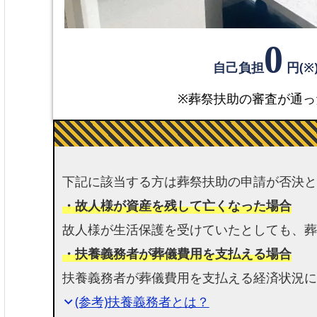
0
自己負担
円(※
※葬祭扶助の審査が通っ
下記に該当する方は葬祭扶助の申請が否決と
・故人様が資産を残して亡くなった場合
故人様が生活保護を受けていたとしても、葬
・扶養義務者が葬儀費用を支払える場合
扶養義務者が葬儀費用を支払える経済状況に
(参考)扶養義務者とは？
expand_more