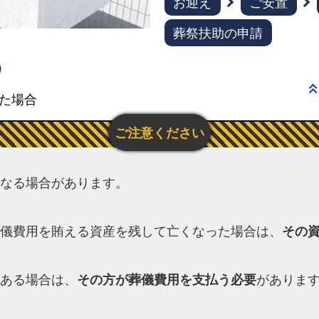
お迎え
ご安置
え
の
葬祭扶助の申請
流
れ
)
糟
keyboard_double_arro
た場合
屋
郡
宇
美
なる場合があります。
町
民
の
儀費用を賄える資産を残して亡くなった場合は、
その
火
葬
ある場合は、
その方が葬儀費用を支払う必要
がありま
場
【福