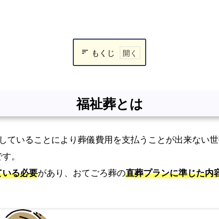
もくじ
福
祉
葬
福祉葬とは
と
は
窮していることにより葬儀費用を支払うことが出来ない
福
祉
です。
葬
ている必要
があり、おてごろ葬の
直葬プランに準じた内
を
お
任