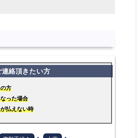
中の方
くなった場合
用が払えない時