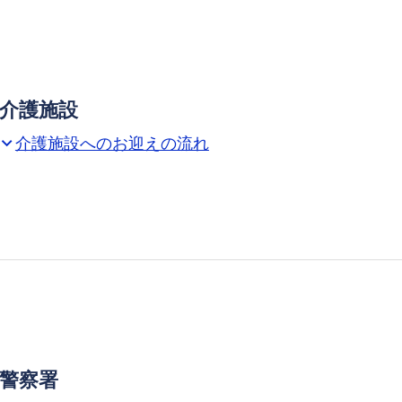
糟
屋
郡
宇
介護施設
美
町
介護施設へのお迎えの流れ
xpand_more
の
相
談
可
能
場
所
警察署