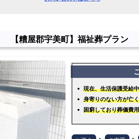
福
祉
葬
の
【糟屋郡宇美町】福祉葬プラン
よ
く
あ
る
質
問
現在、生活保護受給
と
身寄りのない方が亡
回
困窮しており葬儀費
答
お
迎