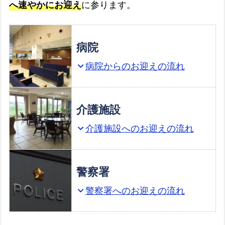
へ速やかにお迎え
に参ります。
病院
病院からのお迎えの流れ
expand_more
介護施設
介護施設へのお迎えの流れ
expand_more
警察署
警察署へのお迎えの流れ
expand_more