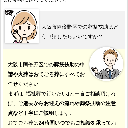
大阪市阿倍野区での葬祭扶助はど
う申請したらいいですか？
大阪市阿倍野区での
葬祭扶助の申
請や火葬はおてごろ葬にすべて
お
任せください。
まずは｢福祉葬で行いたい｣と一言ご相談頂けれ
ば、
ご逝去からお迎えの流れや葬祭扶助の注意
点など丁寧にご説明
します。
おてごろ葬は
24時間いつでもご相談を承って
お