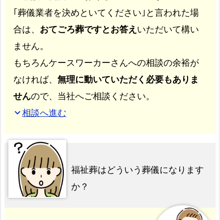
｢葬儀業者を決めといてください｣と言われた場
合は、
おてごろ葬ですとお答え
いただいて構い
ません。
もちろんケースワーカーさんへの相談の余裕が
なければ、
無理に動いていただく必要もありま
せん
ので、当社へご相談ください。
相談へ進む
expand_more
福祉葬はどういう葬儀になります
か？