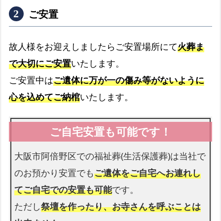
ご安置
故人様をお迎えしましたらご安置場所にて
火葬ま
で大切にご安置
いたします。
ご安置中は
ご遺体に万が一の傷み等がないように
心を込めてご納棺
いたします。
大阪市阿倍野区での福祉葬(生活保護葬)は当社で
のお預かり安置でも
ご遺体をご自宅へお連れし
てご自宅での安置も可能
です。
ただし
祭壇を作ったり、お寺さんを呼ぶことは