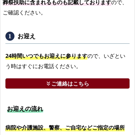
区
葬祭扶助に含まれるものも記載しております
ので、
の
ご確認ください。
相
談
可
お迎え
能
場
24時間いつでもお迎えに参ります
ので、いざとい
所
う時はすぐにお電話ください。
ご連絡はこちら
keyboard_double_arrow_down
お迎えの流れ
病院や介護施設、警察、ご自宅などご指定の場所