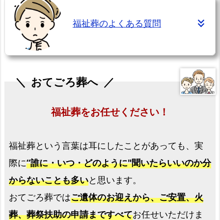
【大
福祉葬のよくある質問
阪
市
阿
倍
おてごろ葬へ
野
区】
福
福祉葬をお任せください！
祉
葬
福祉葬という言葉は耳にしたことがあっても、実
プ
ラ
際に
“誰に・いつ・どのように"聞いたらいいのか分
ン
からないことも多い
と思います。
福
おてごろ葬では
ご遺体のお迎えから、ご安置、火
祉
葬、葬祭扶助の申請まですべて
お任せいただけま
葬