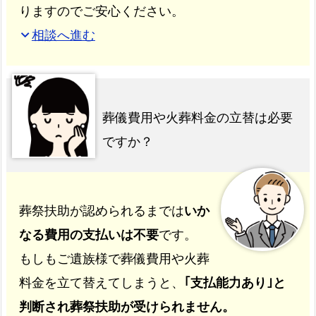
りますのでご安心ください。
相談へ進む
expand_more
葬儀費用や火葬料金の立替は必要
ですか？
葬祭扶助が認められるまでは
いか
なる費用の支払いは不要
です。
もしもご遺族様で葬儀費用や火葬
料金を立て替えてしまうと、
｢支払能力あり｣と
判断され葬祭扶助が受けられません。