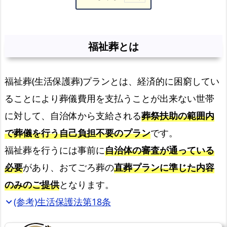
福
祉
葬
福祉葬とは
と
は
福祉葬(生活保護葬)プランとは、経済的に困窮してい
福
ることにより葬儀費用を支払うことが出来ない世帯
祉
葬
に対して、自治体から支給される
葬祭扶助の範囲内
を
で葬儀を行う自己負担不要のプラン
です。
お
福祉葬を行うには事前に
自治体の審査が通っている
任
必要
があり、おてごろ葬の
直葬プランに準じた内容
せ
く
のみのご提供
となります。
だ
(参考)生活保護法第18条
expand_more
さ
い！