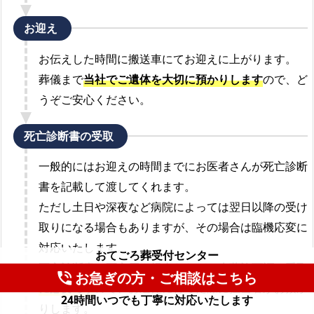
お迎え
お伝えした時間に搬送車にてお迎えに上がります。
葬儀まで
当社でご遺体を大切に預かりします
ので、ど
うぞご安心ください。
死亡診断書の受取
一般的にはお迎えの時間までにお医者さんが死亡診断
書を記載して渡してくれます。
ただし土日や深夜など病院によっては翌日以降の受け
取りになる場合もありますが、その場合は臨機応変に
対応いたします。
おてごろ葬受付センター
死亡診断書は死亡届の提出ならびに火葬許可証の受取
お急ぎの方・ご相談はこちら
phone_in_talk
に必要です
ので、お迎えに行った際に担当者がお預か
24時間いつでも丁寧に対応いたします
りします。