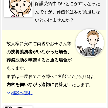
保護受給中のいとこが亡くなった
んですが、葬儀代は私が負担しな
いといけませんか？
故人様に実のご両親やお子さん等
の
扶養義務者がいなかった場合、
葬祭扶助を申請すると通る場合
が
あります。
まずは一度おてごろ葬へご相談いただければ、
内容を伺いながら適切にお答え
いたします。
相談へ進む
expand_more