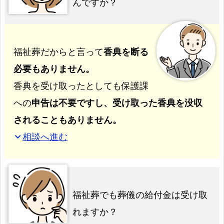
んですか？
福祉葬だからと言って
香典を断る
必要もありません。
香典を受け取ったとしても保護課
への
申告は不要ですし、受け取った香典を没収
されることもありません。
相談へ進む
expand_more
福祉葬でも葬儀の給付金は受け取
れますか？