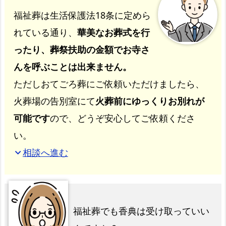
福祉葬は生活保護法18条に定めら
れている通り、
華美なお葬式を行
ったり、葬祭扶助の金額でお寺さ
んを呼ぶことは出来ません。
ただしおてごろ葬にご依頼いただけましたら、
火葬場の告別室にて
火葬前にゆっくりお別れが
可能です
ので、どうぞ安心してご依頼くださ
い。
相談へ進む
expand_more
福祉葬でも香典は受け取っていい