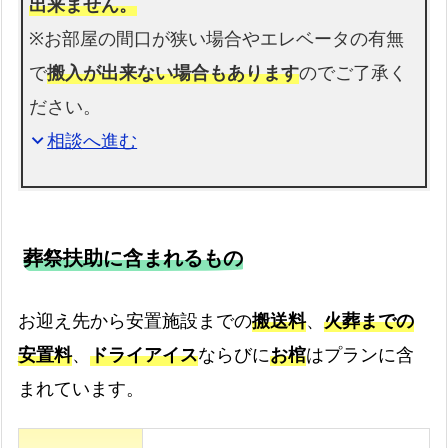
出来ません。
※お部屋の間口が狭い場合やエレベータの有無
で
搬入が出来ない場合もあります
のでご了承く
ださい。
相談へ進む
expand_more
葬祭扶助に含まれるもの
お迎え先から安置施設までの
搬送料
、
火葬までの
安置料
、
ドライアイス
ならびに
お棺
はプランに含
まれています。