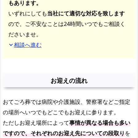
もあります。
いずれにしても
当社にて適切な対応を致します
ので、ご不安なことは24時間いつでもご相談く
ださいませ。
相談へ進む
expand_more
お迎えの流れ
おてごろ葬では病院や介護施設、警察署などご指定
の場所へいつでもどこでもお迎えに参ります。
ただしお迎え場所によって
事情が異なる場合も多い
ですので、それぞれのお迎え先についての段取り
を