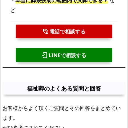
・
本当に葬祭扶助の範囲内で火葬できる？
な
ど
電話で相談する
phone_in_talk
LINEで相談する
mobile_friendly
福祉葬のよくある質問と回答
お客様からよく頂くご質問とその回答をまとめてい
ます。
ぜひ参考にされてください。