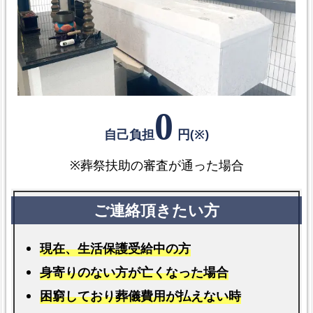
阿
倍
野
区
民
0
の
自己負担
円(※)
火
葬
※葬祭扶助の審査が通った場合
場
【福
祉
葬】
現在、生活保護受給中の方
参
身寄りのない方が亡くなった場合
考
困窮しており葬儀費用が払えない時
情