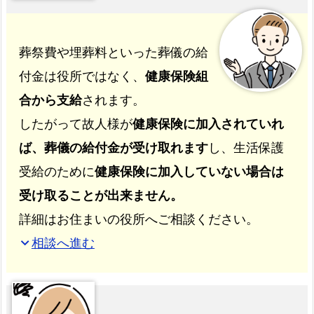
葬祭費や埋葬料といった葬儀の給
付金は役所ではなく、
健康保険組
合から支給
されます。
したがって故人様が
健康保険に加入されていれ
ば、葬儀の給付金が受け取れます
し、生活保護
受給のために
健康保険に加入していない場合は
受け取ることが出来ません。
詳細はお住まいの役所へご相談ください。
相談へ進む
expand_more