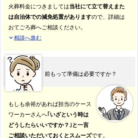
火葬料金につきましては
当社にて立て替えまた
は自治体での減免処置があります
ので、詳細は
おてごろ葬へご相談ください。
相談へ進む
expand_more
前もって準備は必要ですか？
もしも余裕があれば担当のケース
ワーカーさんへ
｢いざという時は
どうしたらいいですか？｣と一言
ご相談いただいておくとスムーズ
です。