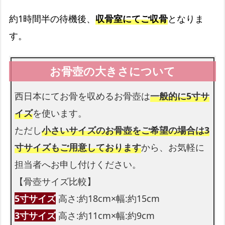
約1時間半の待機後、
収骨室にてご収骨
となりま
す。
西日本にてお骨を収めるお骨壺は
一般的に5寸サ
イズ
を使います。
ただし
小さいサイズのお骨壺をご希望の場合は3
寸サイズもご用意しております
から、お気軽に
担当者へお申し付けください。
【骨壺サイズ比較】
5寸サイズ
高さ:約18cm×幅:約15cm
3寸サイズ
高さ:約11cm×幅:約9cm