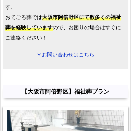
す。
の
よ
おてごろ葬では
大阪市阿倍野区にて数多くの福祉
く
葬を経験しています
ので、お困りの場合はすぐに
あ
ご連絡ください！
る
質
お問い合わせはこちら
expand_more
問
と
回
答
お
【大阪市阿倍野区】福祉葬プラン
迎
え
の
流
れ