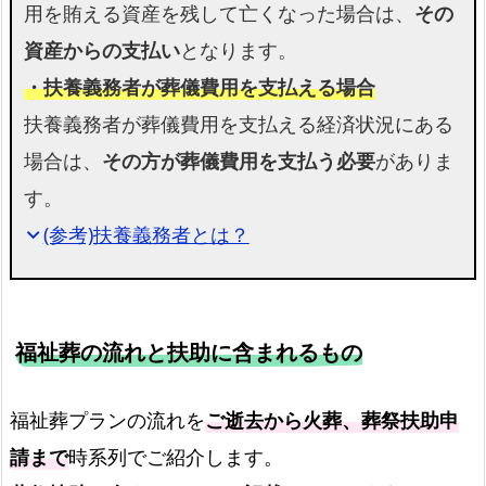
用を賄える資産を残して亡くなった場合は、
その
ン
資産からの支払い
となります。
【大
・扶養義務者が葬儀費用を支払える場合
阪
扶養義務者が葬儀費用を支払える経済状況にある
市
阿
場合は、
その方が葬儀費用を支払う必要
がありま
倍
す。
野
(参考)扶養義務者とは？
expand_more
区】
対
応
町
福祉葬の流れと扶助に含まれるもの
域
阿
福祉葬プランの流れを
ご逝去から火葬、葬祭扶助申
倍
請まで
時系列でご紹介します。
野