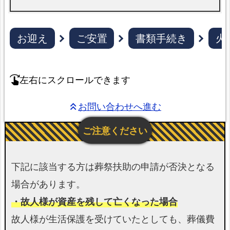
報
ま
と
お迎え
ご安置
書類手続き
火
め
【大
阪
左右にスクロールできます
swipe_right
市
阿
お問い合わせへ進む
keyboard_double_arrow_up
倍
野
区】
そ
下記に該当する方は葬祭扶助の申請が否決となる
の
場合があります。
他
の
・故人様が資産を残して亡くなった場合
プ
故人様が生活保護を受けていたとしても、葬儀費
ラ