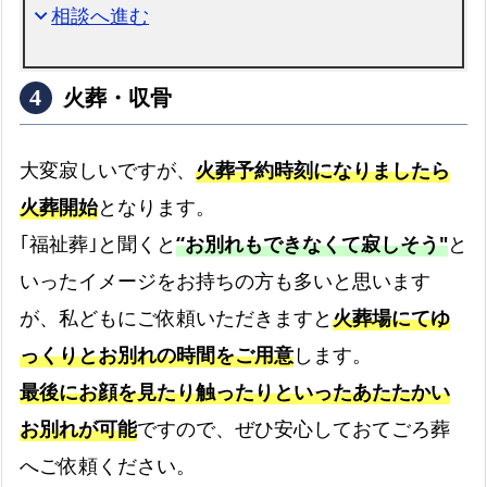
相談へ進む
expand_more
火葬・収骨
大変寂しいですが、
火葬予約時刻になりましたら
火葬開始
となります。
｢福祉葬｣と聞くと
“お別れもできなくて寂しそう"
と
いったイメージをお持ちの方も多いと思います
が、私どもにご依頼いただきますと
火葬場にてゆ
っくりとお別れの時間をご用意
します。
最後にお顔を見たり触ったりといったあたたかい
お別れが可能
ですので、ぜひ安心しておてごろ葬
へご依頼ください。