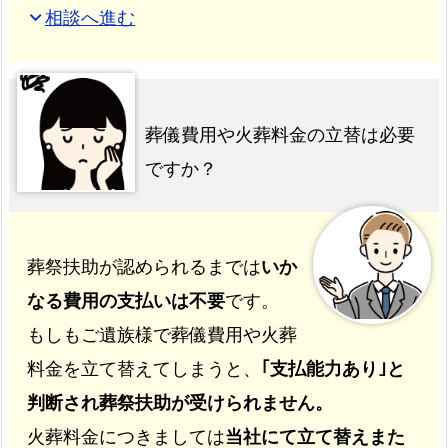
相談へ進む
expand_more
葬儀費用や火葬料金の立替は必要
ですか？
葬祭扶助が認められるまでは
いか
なる費用の支払いは不要
です。
もしもご遺族様で葬儀費用や火葬
料金を立て替えてしまうと、
｢支払能力あり｣と
判断され葬祭扶助が受けられません。
火葬料金につきましては
当社にて立て替えまた