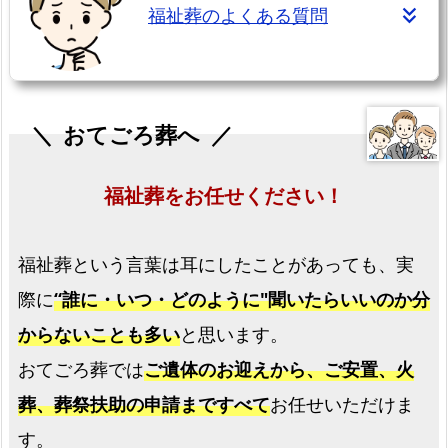
福祉葬のよくある質問
田
町】
福
祉
おてごろ葬へ
葬
プ
ラ
福祉葬をお任せください！
ン
福
福祉葬という言葉は耳にしたことがあっても、実
祉
際に
“誰に・いつ・どのように"聞いたらいいのか分
葬
からないことも多い
と思います。
の
よ
おてごろ葬では
ご遺体のお迎えから、ご安置、火
く
葬、葬祭扶助の申請まですべて
お任せいただけま
あ
す。
る