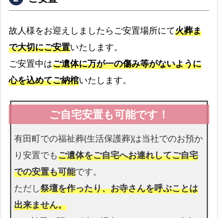
北ノ
黒
木
川内
川
原
故人様をお迎えしましたらご安置場所にて
火葬ま
で大切にご安置
いたします。
桑
桑
黒牟
古
木
ご安置中は
ご遺体に万が一の傷み等がないように
田
場
原
心を込めてご納棺
いたします。
下
境
幸平
内
野
野
有田町での福祉葬(生活保護葬)は当社でのお預か
下
白
り安置でも
ご遺体をご自宅へお連れしてご自宅
下本
山
川
谷
での安置も可能
です。
ただし
祭壇を作ったり、お寺さんを呼ぶことは
立
蔵宿
岳
部
出来ません。