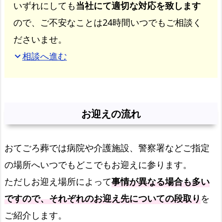
いずれにしても
当社にて適切な対応を致します
ので、ご不安なことは24時間いつでもご相談く
ださいませ。
相談へ進む
expand_more
お迎えの流れ
おてごろ葬では病院や介護施設、警察署などご指定
の場所へいつでもどこでもお迎えに参ります。
ただしお迎え場所によって
事情が異なる場合も多い
ですので、それぞれのお迎え先についての段取り
を
ご紹介します。