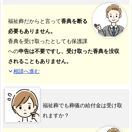
福祉葬だからと言って
香典を断る
必要もありません。
香典を受け取ったとしても保護課
への
申告は不要ですし、受け取った香典を没収
されることもありません。
相談へ進む
expand_more
福祉葬でも葬儀の給付金は受け取
れますか？