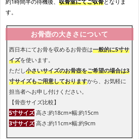
約1時間半の待機後、
収骨室にてご収骨
となりま
す。
西日本にてお骨を収めるお骨壺は
一般的に5寸サ
イズ
を使います。
ただし
小さいサイズのお骨壺をご希望の場合は3
寸サイズもご用意しております
から、お気軽に
担当者へお申し付けください。
【骨壺サイズ比較】
5寸サイズ
高さ:約18cm×幅:約15cm
3寸サイズ
高さ:約11cm×幅:約9cm