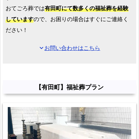
質
おてごろ葬では
有田町にて数多くの福祉葬を経験
問
しています
ので、お困りの場合はすぐにご連絡く
と
ださい！
回
答
お問い合わせはこちら
expand_more
お
迎
え
の
流
【有田町】福祉葬プラン
れ
有
田
町
民