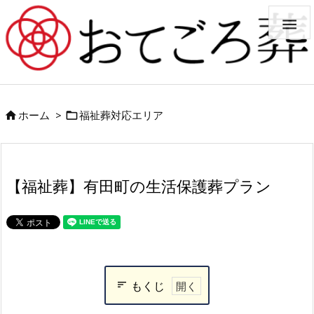

ホーム
>
福祉葬対応エリア


【福祉葬】有田町の生活保護葬プラン
もくじ
福