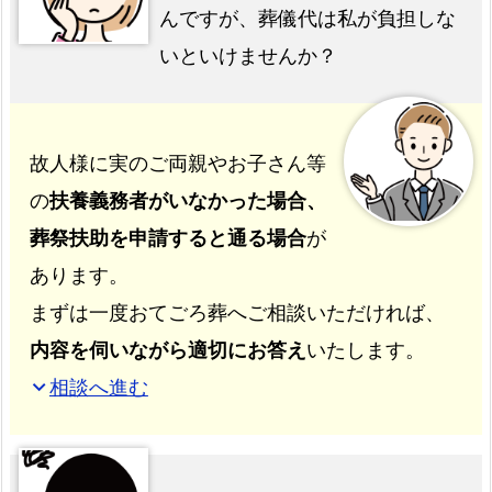
んですが、葬儀代は私が負担しな
いといけませんか？
故人様に実のご両親やお子さん等
の
扶養義務者がいなかった場合、
葬祭扶助を申請すると通る場合
が
あります。
まずは一度おてごろ葬へご相談いただければ、
内容を伺いながら適切にお答え
いたします。
相談へ進む
expand_more