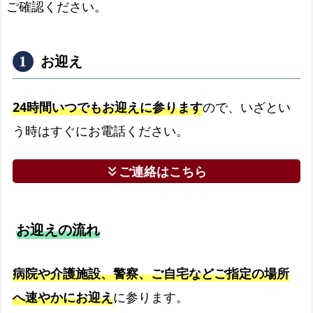
ご確認ください。
葬
プ
ラ
お迎え
ン
は
有
24時間いつでもお迎えに参ります
ので、いざとい
田
う時はすぐにお電話ください。
町
全
ご連絡はこちら
keyboard_double_arrow_down
域
で
対
お迎えの流れ
応
し
病院や介護施設、警察、ご自宅などご指定の場所
て
い
へ速やかにお迎え
に参ります。
ま