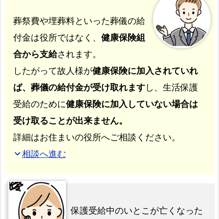
葬祭費や埋葬料といった葬儀の給
付金は役所ではなく、
健康保険組
合から支給
されます。
したがって故人様が
健康保険に加入されていれ
ば、葬儀の給付金が受け取れます
し、生活保護
受給のために
健康保険に加入していない場合は
受け取ることが出来ません。
詳細はお住まいの役所へご相談ください。
相談へ進む
expand_more
保護受給中のいとこが亡くなった