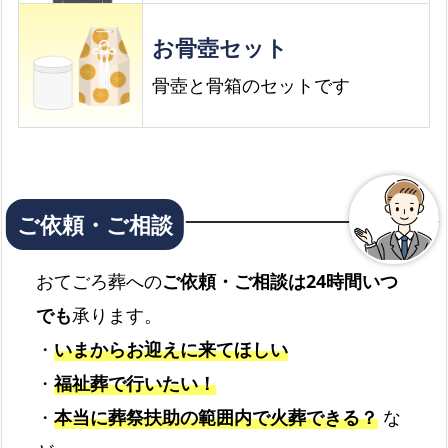
お骨壺セット
骨壺と骨箱のセットです
おてごろ葬への
ご依頼・ご相談は24時間いつ
でも
承ります。
・
いまからお迎えに来てほしい
・
福祉葬で行いたい！
・
本当に葬祭扶助の範囲内で火葬できる？
な