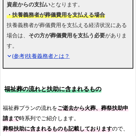
ン
資産からの支払い
となります。
《有
・扶養義務者が葬儀費用を支払える場合
田
扶養義務者が葬儀費用を支払える経済状況にある
町》
場合は、
その方が葬儀費用を支払う必要
がありま
対
応
す。
区
(参考)扶養義務者とは？
expand_more
域
お
て
福祉葬の流れと扶助に含まれるもの
ご
ろ
福祉葬プランの流れを
ご逝去から火葬、葬祭扶助申
葬
の
請まで
時系列でご紹介します。
福
葬祭扶助に含まれるものも記載しております
ので、
祉