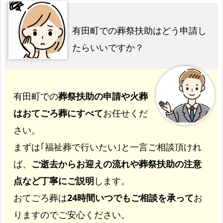
有田町での葬祭扶助はどう申請し
たらいいですか？
有田町での
葬祭扶助の申請や火葬
はおてごろ葬にすべて
お任せくだ
さい。
まずは｢福祉葬で行いたい｣と一言ご相談頂けれ
ば、
ご逝去からお迎えの流れや葬祭扶助の注意
点など丁寧にご説明
します。
おてごろ葬は
24時間いつでもご相談を承って
お
りますのでご安心ください。