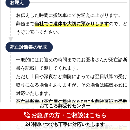
お迎え
お伝えした時間に搬送車にてお迎えに上がります。
葬儀まで
当社でご遺体を大切に預かりします
ので、ど
うぞご安心ください。
死亡診断書の受取
一般的にはお迎えの時間までにお医者さんが死亡診断
書を記載して渡してくれます。
ただし土日や深夜など病院によっては翌日以降の受け
取りになる場合もありますが、その場合は臨機応変に
対応いたします。
死亡診断書は死亡届の提出ならびに火葬許可証の受取
おてごろ葬受付センター
に必要です
ので、お迎えに行った際に担当者がお預か
お急ぎの方・ご相談はこちら
phone_in_talk
りします。
24時間いつでも丁寧に対応いたします
なお火葬後の各種手続きに必要な
死亡診断書のコピー