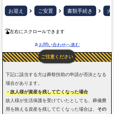
町】
申
お迎え
ご安置
書類手続き
火
請・
相
談
左右にスクロールできます
swipe_right
窓
口
お問い合わせへ進む
keyboard_double_arrow_up
【有
田
町】
そ
下記に該当する方は葬祭扶助の申請が否決となる
の
場合があります。
他
・故人様が資産を残して亡くなった場合
の
故人様が生活保護を受けていたとしても、葬儀費
プ
ラ
用を賄える資産を残して亡くなった場合は、
その