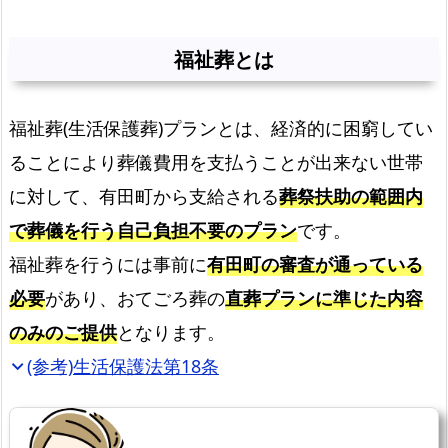
祉
葬
福祉葬とは
と
は
福祉葬(生活保護葬)プランとは、経済的に困窮してい
福
ることにより葬儀費用を支払うことが出来ない世帯
祉
葬
に対して、有田町から支給される
葬祭扶助の範囲内
を
で葬儀を行う自己負担不要のプラン
です。
お
福祉葬を行うには事前に
有田町の審査が通っている
任
必要
があり、おてごろ葬の
直葬プランに準じた内容
せ
く
のみのご提供
となります。
だ
(参考)生活保護法第18条
expand_more
さ
い！
【有