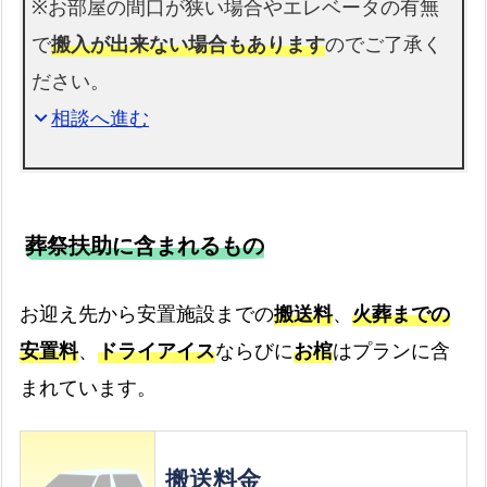
※お部屋の間口が狭い場合やエレベータの有無
戸
中
戸杓
で
搬入が出来ない場合もあります
のでご了承く
矢
樽
ださい。
中の
南
南
相談へ進む
expand_more
原
山
原
稗
二ノ
原
古
瀬
明
場
葬祭扶助に含まれるもの
広
古
広瀬
瀬
木
お迎え先から安置施設までの
搬送料
、
火葬までの
山
場
安置料
、
ドライアイス
ならびに
お棺
はプランに含
外
仏
まれています。
外尾
尾
ノ
町
山
原
搬送料金