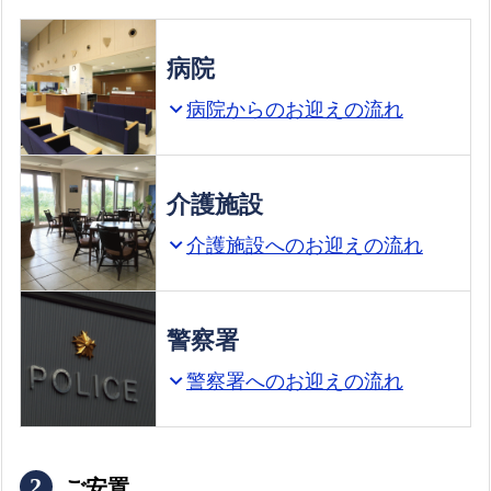
す。
病院
赤絵
赤
泉
病院からのお迎えの流れ
expand_more
町
坂
山
大
岩谷
応
木
介護施設
川内
法
宿
介護施設へのお迎えの流れ
expand_more
上
大
大樽
内
野
野
警察署
警察署へのお迎えの流れ
expand_more
上
上幸
上
山
平
本
谷
ご安置
楠