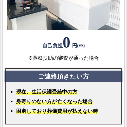
の
火
葬
場
【福
0
祉
自己負担
円(※)
葬】
参
※葬祭扶助の審査が通った場合
考
情
報
ま
現在、生活保護受給中の方
と
身寄りのない方が亡くなった場合
め
困窮しており葬儀費用が払えない時
【有
田