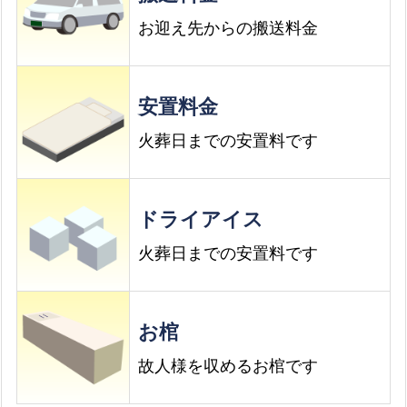
舞
丸
本町
原
尾
お迎え先からの搬送料金
山
山谷
山
谷
切口
本
安置料金
牧
火葬日までの安置料です
代々
木
ドライアイス
火葬日までの安置料です
【有
田
町】
お棺
相
談
故人様を収めるお棺です
可