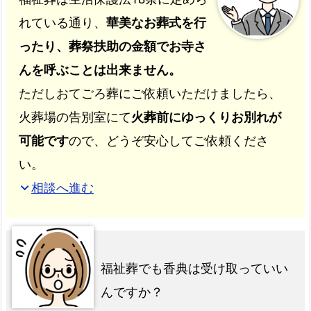
れている通り、
華美なお葬式を行
ったり、葬祭扶助の金額でお寺さ
んを呼ぶことは出来ません。
ただしおてごろ葬にご依頼いただけましたら、
火葬場の告別室にて
火葬前にゆっくりお別れが
可能です
ので、どうぞ安心してご依頼くださ
い。
相談へ進む
expand_more
福祉葬でも香典は受け取っていい
んですか？