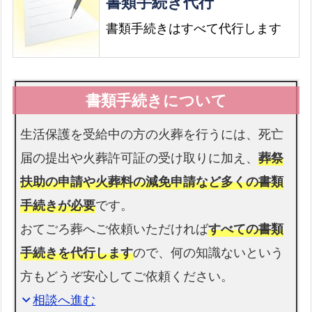
書類手続き代行
書類手続きはすべて代行します
生活保護を受給中の方の火葬を行うには、死亡
届の提出や火葬許可証の受け取りに加え、
葬祭
扶助の申請や火葬料の減免申請など多くの書類
手続きが必要
です。
おてごろ葬へご依頼いただければ
すべての書類
手続きを代行します
ので、何の知識ないという
方もどうぞ安心してご依頼ください。
相談へ進む
expand_more