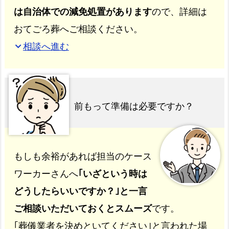
は自治体での減免処置があります
ので、詳細は
おてごろ葬へご相談ください。
相談へ進む
expand_more
前もって準備は必要ですか？
もしも余裕があれば担当のケース
ワーカーさんへ
｢いざという時は
どうしたらいいですか？｣と一言
ご相談いただいておくとスムーズ
です。
｢葬儀業者を決めといてください｣と言われた場