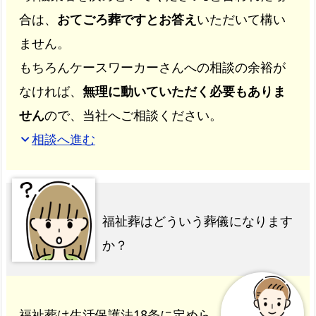
合は、
おてごろ葬ですとお答え
いただいて構い
ません。
もちろんケースワーカーさんへの相談の余裕が
なければ、
無理に動いていただく必要もありま
せん
ので、当社へご相談ください。
相談へ進む
expand_more
福祉葬はどういう葬儀になります
か？
福祉葬は生活保護法18条に定めら