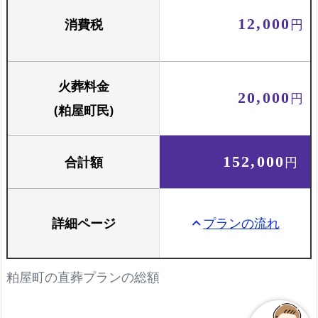
消費税
12,000
円
火葬料金
20,000
円
(粕屋町民)
合計額
152,000
円
詳細ページ
プランの流れ
keyboard_arrow_up
粕屋町の直葬プランの総額