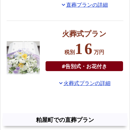
直葬プランの詳細
expand_more
式
プ
ラ
ン
火葬式プラン
選
16
べ
税別
万円
る
お
#告別式・お花付き
別
れ
火葬式プランの詳細
expand_more
の
お
花
火
粕屋町での直葬プラン
葬
の