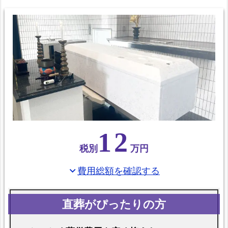
み
プ
ラ
ン
の
比
較
表
お
12
て
税別
万円
ご
ろ
費用総額を確認する
expand_more
葬
の
資
料