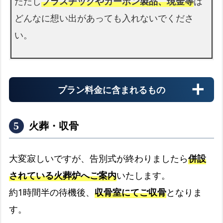
ただし
プラスチックやカーボン製品、現金等
は
どんなに想い出があっても入れないでくださ
い。
プラン料金に含まれるもの
火葬・収骨
大変寂しいですが、告別式が終わりましたら
併設
されている火葬炉へご案内
いたします。
納棺切り花
約1時間半の待機後、
収骨室にてご収骨
となりま
お顔まわりを彩る切り花です
す。