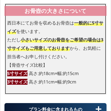
花束
お足元も花束を入れられます
西日本にてお骨を収めるお骨壺は
一般的に5寸サ
イズ
を使います。
ただし
小さいサイズのお骨壺をご希望の場合は3
寸サイズもご用意しております
から、お気軽に
担当者へお申し付けください。
【骨壺サイズ比較】
5寸サイズ
高さ:約18cm×幅:約15cm
3寸サイズ
高さ:約11cm×幅:約9cm
プラン料金に含まれるもの