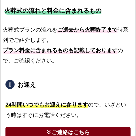
火葬式の流れと料金に含まれるもの
火葬式プランの流れを
ご逝去から火葬終了まで
時系
列でご紹介します。
プラン料金に含まれるものも記載しております
の
で、ご確認ください。
お迎え
24時間いつでもお迎えに参ります
ので、いざとい
う時はすぐにお電話ください。
ご連絡はこちら
keyboard_double_arrow_down