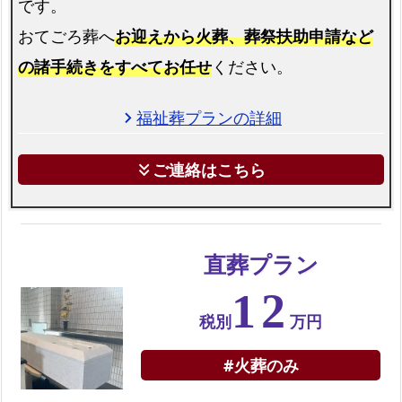
です。
屋
おてごろ葬へ
お迎えから火葬、葬祭扶助申請など
町
の諸手続きをすべてお任せ
ください。
で
の
直
福祉葬プランの詳細
chevron_right
葬
プ
ご連絡はこちら
keyboard_double_arrow_down
ラ
ン
粕
直葬プラン
屋
12
町
で
税別
万円
の
#火葬のみ
火
葬