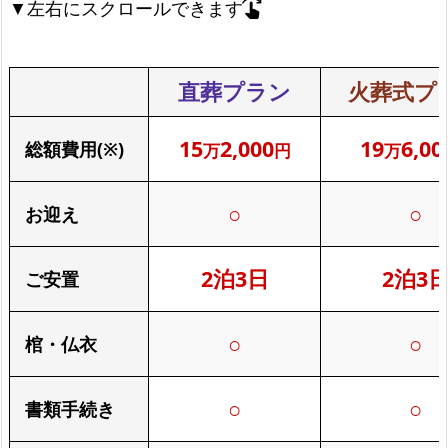
▼左右にスクロールできます
swipe_right
直葬プラン
火葬式プ
15
2,000
19
6,00
総額費用(※)
万
円
万
○
○
お迎え
2泊3日
2泊3
ご安置
○
○
棺・仏衣
○
○
書類手続き