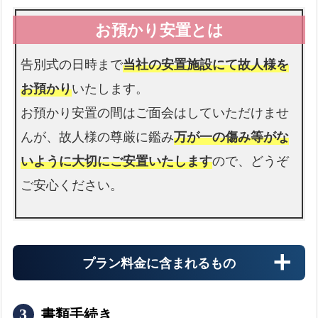
介護施設
介護施設へのお迎えの流れ
expand_more
告別式の日時まで
当社の安置施設にて故人様を
お預かり
いたします。
お預かり安置の間はご面会はしていただけませ
警察署
んが、故人様の尊厳に鑑み
万が一の傷み等がな
警察署へのお迎えの流れ
expand_more
いように大切にご安置いたします
ので、どうぞ
ご安心ください。
プラン料金に含まれるもの
書類手続き