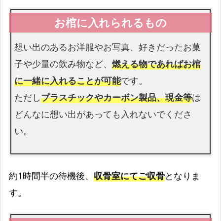
故人様を収めるお棺です
想い出のあるお洋服やお写真、好きだったお菓
仏衣
子や少量の飲み物など、
燃える物であればお棺
納棺時にお着せします
に一緒に入れることが可能
です。
ただし
プラスチックやカーボン製品、現金等
は
どんなに想い出があっても入れないでくださ
い。
約1時間半の待機後、
収骨室にてご収骨
となりま
す。