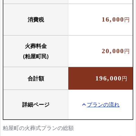
骨壺と骨箱のセットです
消費税
16,000
円
火葬料金
20,000
円
(粕屋町民)
合計額
196,000
円
詳細ページ
プランの流れ
keyboard_arrow_up
粕屋町の火葬式プランの総額