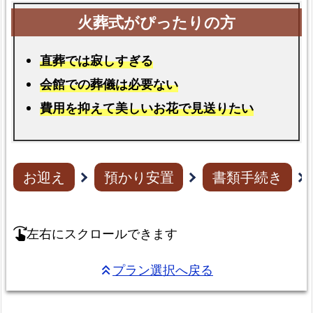
直葬では寂しすぎる
会館での葬儀は必要ない
費用を抑えて美しいお花で見送りたい
お迎え
預かり安置
書類手続き
左右にスクロールできます
swipe_right
プラン選択へ戻る
keyboard_double_arrow_up