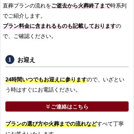
り
直葬プランの流れを
ご逝去から火葬終了まで
時系列
ま
でご紹介します。
す！
プラン料金に含まれるものも記載しております
の
粕
で、ご確認ください。
屋
町
民
お迎え
の
火
24時間いつでもお迎えに参ります
ので、いざとい
葬
場
う時はすぐにお電話ください。
粕
ご連絡はこちら
keyboard_double_arrow_down
屋
町
で
プランの選び方や火葬までの流れなど
すべて丁寧
受
にお答えいたします。