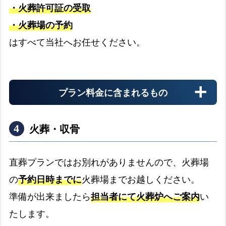
・火葬許可証の受取
の
プ
・火葬場の予約
搬送料金
ラ
はすべて当社へお任せください。
お迎え先からの搬送料金
ン
粕
屋
プラン料金に含まれるもの
安置料金
町
の
最大3日分まで無料です
対
火葬・収骨
応
町
ドライアイス
直葬プランではお別れがありませんので、火葬場
域
最大3日分まで無料です
の
予約日時までに
火葬場までお越しください。
書類手続き代行
準備が出来ましたら
担当者にて火葬炉へご案内
い
書類手続きはすべて代行します
たします。
お棺