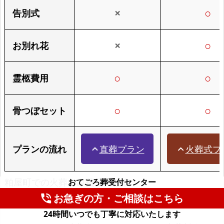
×
○
告別式
×
○
お別れ花
○
○
霊柩費用
○
○
骨つぼセット
直葬プラン
火葬式プ
プランの流れ
expand_less
expand_less
粕屋町での火葬のみ費用比較表
おてごろ葬受付センター
お急ぎの方・ご相談はこちら
phone_in_talk
24時間いつでも丁寧に対応いたします