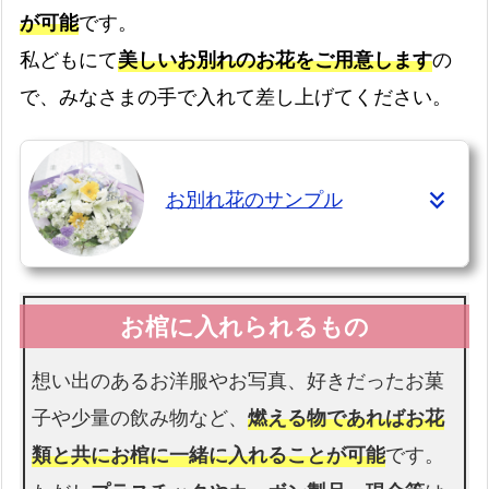
が可能
です。
書類手続きはすべて代行します
私どもにて
美しいお別れのお花をご用意します
の
お棺
で、みなさまの手で入れて差し上げてください。
故人様を収めるお棺です
お別れ花のサンプル
仏衣
納棺時にお着せします
想い出のあるお洋服やお写真、好きだったお菓
子や少量の飲み物など、
燃える物であればお花
類と共にお棺に一緒に入れることが可能
です。