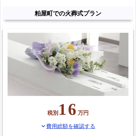
粕屋町での火葬式プラン
16
税別
万円
費用総額を確認する
expand_more