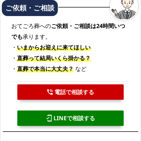
おてごろ葬への
ご依頼・ご相談は24時間いつ
でも
承ります。
・
いまからお迎えに来てほしい
・
直葬って結局いくら掛かる？
・
直葬で本当に大丈夫？
など
電話で相談する
phone_in_talk
LINEで相談する
mobile_friendly