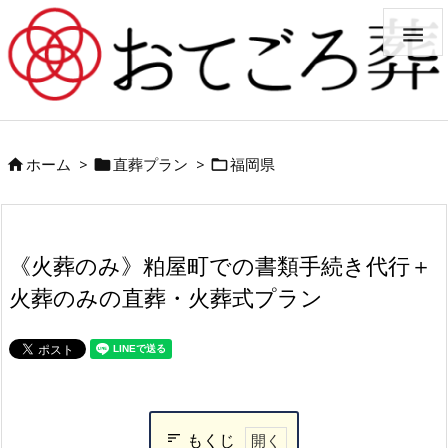

ホーム
>
直葬プラン
>
福岡県



《火葬のみ》粕屋町での書類手続き代行＋
火葬のみの直葬・火葬式プラン
もくじ