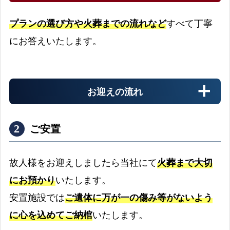
プランの選び方や火葬までの流れなど
すべて丁寧
にお答えいたします。
お迎えの流れ
ご安置
故人様をお迎えしましたら当社にて
火葬まで大切
にお預かり
いたします。
病院
安置施設では
ご遺体に万が一の傷み等がないよう
病院からのお迎えの流れ
expand_more
に心を込めてご納棺
いたします。