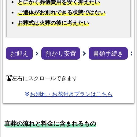
とにかく葬儀費用を安く抑えたい
を
ご遺体がお別れできる状態ではない
お
送
お葬式は火葬の後に考えたい
り
し
ま
お迎え
預かり安置
書類手続き
す
ご
遺
左右にスクロールできます
swipe_right
体
搬
お別れ・お花付きプランはこちら
keyboard_double_arrow_down
送
の
み
直葬の流れと料金に含まれるもの
も
承