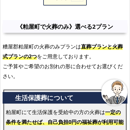
《粕
屋
町
《粕屋町で火葬のみ》選べる2プラン
で
火
糟屋郡粕屋町の火葬のみプランは
直葬プランと火葬
葬
の
式プランの2つ
をご用意しております。
み》
ご予算やご希望のお別れの形に合わせてお選びくだ
選
さい。
べ
る
2
プ
ラ
粕屋町にて生活保護を受給中の方の火葬は
一定の
ン
条件を満たせば、自己負担0円の福祉葬が利用可能
粕