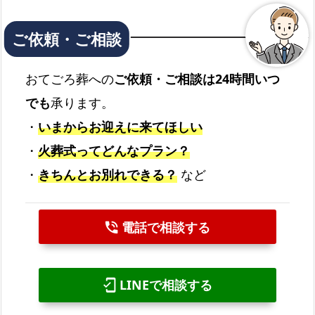
おてごろ葬への
ご依頼・ご相談は24時間いつ
でも
承ります。
・
いまからお迎えに来てほしい
・
火葬式ってどんなプラン？
・
きちんとお別れできる？
など
電話で相談する
phone_in_talk
LINEで相談する
mobile_friendly