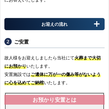
け
取
れ
お迎えの流れ
る
葬
祭
ご安置
給
付
金
故人様をお迎えしましたら当社にて
火葬まで大切
にお預かり
いたします。
よ
病院
く
安置施設では
ご遺体に万が一の傷み等がないよう
病院からのお迎え
expand_more
あ
に心を込めてご納棺
いたします。
る
質
介護施設
問
と
介護施設へのお迎え
expand_more