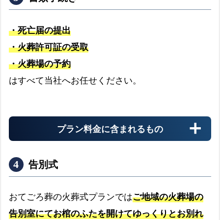
・死亡届の提出
・火葬許可証の受取
・火葬場の予約
搬送料金
はすべて当社へお任せください。
お迎え先からの搬送料金
プラン料金に含まれるもの
安置料金
最大3日分まで無料です
告別式
ドライアイス
おてごろ葬の火葬式プランでは
ご地域の火葬場の
最大3日分まで無料です
告別室にてお棺のふたを開けてゆっくりとお別れ
書類手続き代行