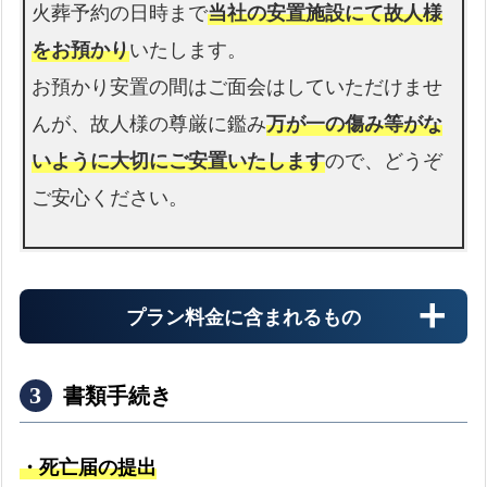
火葬予約の日時まで
当社の安置施設にて故人様
回
答
をお預かり
いたします。
お預かり安置の間はご面会はしていただけませ
お
警察署
迎
んが、故人様の尊厳に鑑み
万が一の傷み等がな
警察署へのお迎え
expand_more
え
いように大切にご安置いたします
ので、どうぞ
の
ご安心ください。
流
れ
粕
屋
プラン料金に含まれるもの
町
で
の
書類手続き
そ
の
・死亡届の提出
他