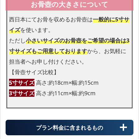
西日本にてお骨を収めるお骨壺は
一般的に5寸サ
イズ
を使います。
ただし
小さいサイズのお骨壺をご希望の場合は3
寸サイズもご用意しております
から、お気軽に
担当者へお申し付けください。
【骨壺サイズ比較】
5寸サイズ
高さ:約18cm×幅:約15cm
3寸サイズ
高さ:約11cm×幅:約9cm
プラン料金に含まれるもの