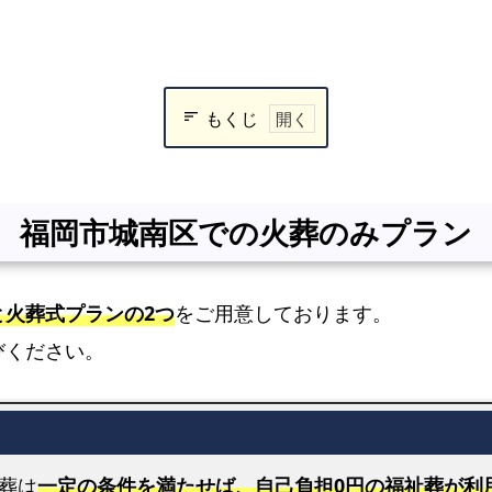
もくじ
福
岡
市
福岡市城南区での火葬のみプラン
城
南
区
と火葬式プランの2つ
をご用意しております。
で
びください。
の
火
葬
の
み
葬は
一定の条件を満たせば、自己負担0円の福祉葬が利