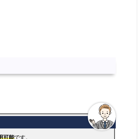
用可能
です。