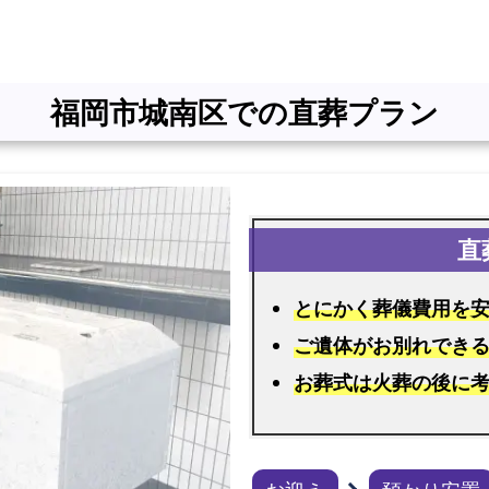
福
岡
市
福岡市城南区での直葬プラン
城
南
区
で
の
火
葬
とにかく葬儀費用を
式
ご遺体がお別れでき
プ
ラ
お葬式は火葬の後に
ン
選
べ