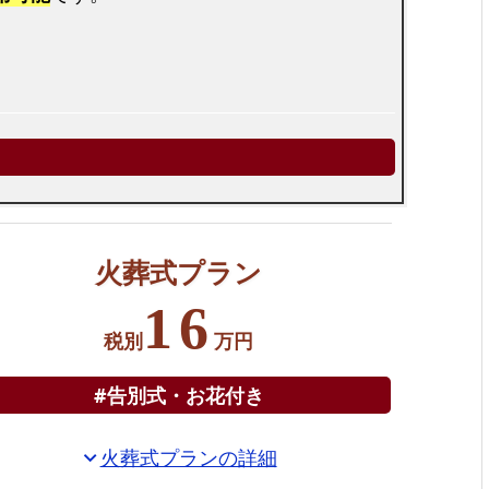
火葬式プラン
16
税別
万円
#告別式・お花付き
火葬式プランの詳細
expand_more