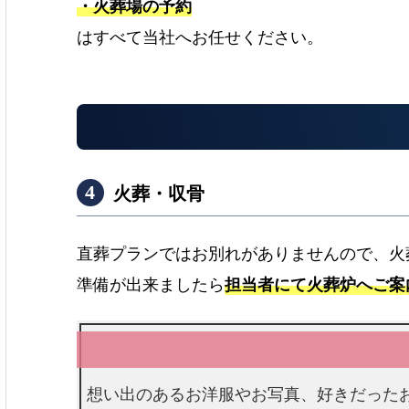
・火葬場の予約
はすべて当社へお任せください。
火葬・収骨
e
直葬プランではお別れがありませんので、火
準備が出来ましたら
担当者にて火葬炉へご案
想い出のあるお洋服やお写真、好きだった