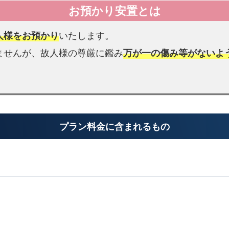
す
病院
ご
病院からのお迎え
xpand_more
人様をお預かり
いたします。
遺
体
ませんが、故人様の尊厳に鑑み
万が一の傷み等がないよ
搬
送
の
み
も
プラン料金に含まれるもの
承
り
介護施設
ま
す！
介護施設へのお迎え
xpand_more
福
岡
市