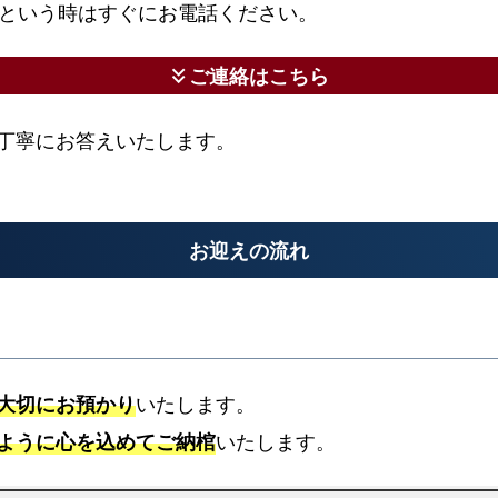
という時はすぐにお電話ください。
較
表
ご連絡はこちら
keyboard_double_arrow_down
お
て
丁寧にお答えいたします。
ご
ろ
葬
の
お迎えの流れ
資
料
を
お
送
大切にお預かり
いたします。
り
ように心を込めてご納棺
いたします。
し
ま