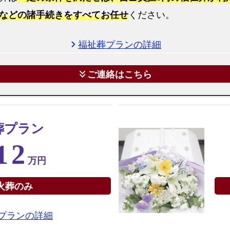
プ
などの諸手続きをすべてお任せ
ください。
ラ
ン
福祉葬プランの詳細
chevron_right
福
岡
ご連絡はこちら
keyboard_double_arrow_down
市
城
南
葬プラン
区
で
12
の
万円
直
葬
火葬のみ
プ
ラ
プランの詳細
ン