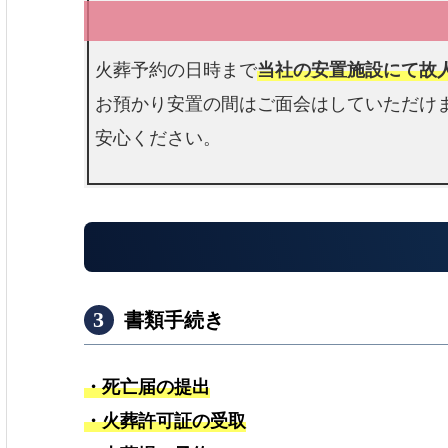
e
火葬予約の日時まで
当社の安置施設にて故
お預かり安置の間はご面会はしていただけ
安心ください。
書類手続き
e
・死亡届の提出
・火葬許可証の受取