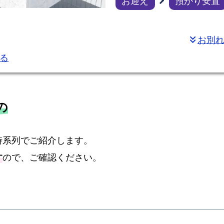
お迎え
預かり安置
る
お
別
お別
keyboard_double_arrow_down
れ
る
の
お
花
の
火
葬
の
時系列でご紹介します。
み
す
ので、ご確認ください。
プ
ラ
ン
の
比