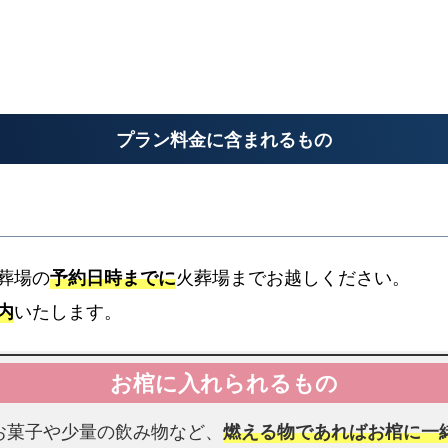
民
搬送料金
の
火
お迎え先からの搬送料金
葬
場
プラン料金に含まれるもの
福
警察署
岡
警察署へのお迎え
xpand_more
市
城
南
葬場の
予約日時までに
火葬場までお越しください。
区
内
いたします。
で
安置料金
受
書類手続き代行
け
最大3日分まで無料です
取
書類手続きはすべて代行します
お菓子や少量の飲み物など、
燃える物であればお棺に一
れ