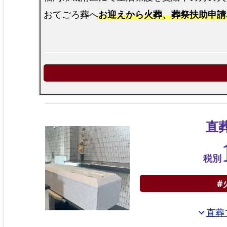
おてごろ葬へ
お迎えから火葬、葬祭扶助申請
直
税別
#
直葬
expand_more