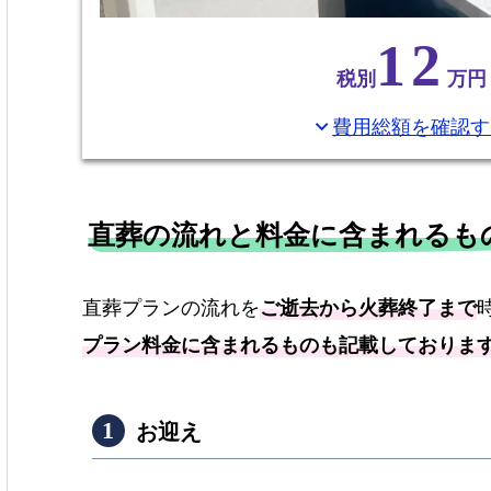
12
税別
万円
費用総額を確認す
expand_more
直葬の流れと料金に含まれるも
直葬プランの流れを
ご逝去から火葬終了まで
プラン料金に含まれるものも記載しておりま
お迎え