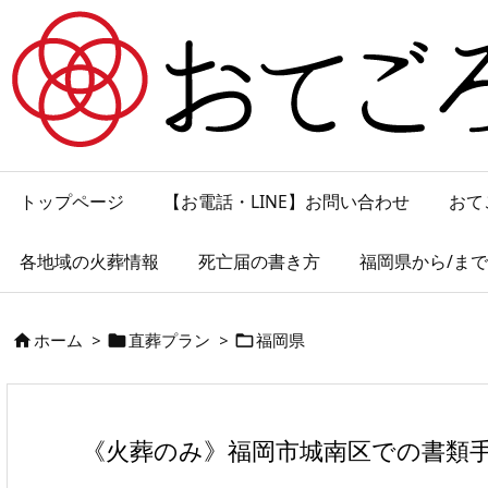
トップページ
【お電話・LINE】お問い合わせ
おて
各地域の火葬情報
死亡届の書き方
福岡県から/ま
ホーム
>
直葬プラン
>
福岡県



《火葬のみ》福岡市城南区での書類