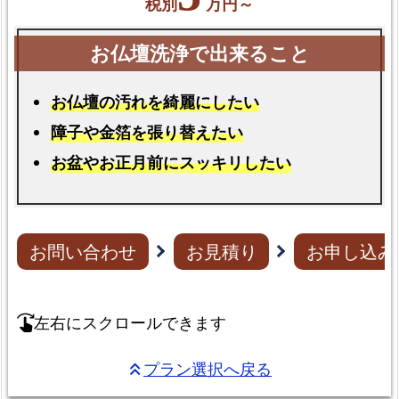
税別
万円～
お仏壇の汚れを綺麗にしたい
障子や金箔を張り替えたい
お盆やお正月前にスッキリしたい
お問い合わせ
お見積り
お申し込み
左右にスクロールできます
swipe_right
プラン選択へ戻る
keyboard_double_arrow_up