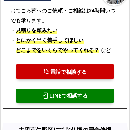
おてごろ葬への
ご依頼・ご相談は24時間いつ
でも
承ります。
・
見積りを頼みたい
・
とにかく早く着手してほしい
・
どこまでをいくらでやってくれる？
など
電話で相談する
phone_in_talk
LINEで相談する
mobile_friendly
大阪市生野区にてお仏壇の完全修復