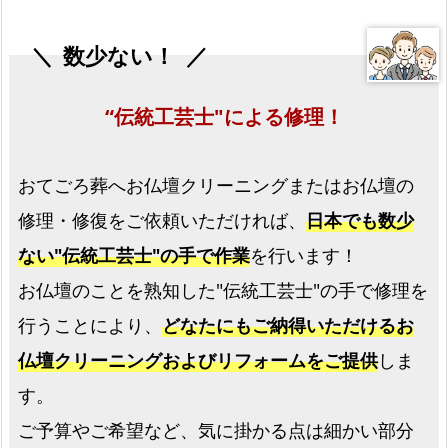
芸
士"に
数少ない！
よ
る
“伝統工芸士"による修理！
修
理！
おてごろ葬へお仏壇クリーニングまたはお仏壇の
【お
修理・修復をご依頼いただければ、
日本でも数少
仏
壇
ない"伝統工芸士"の手で作業
を行います！
修
お仏壇のことを熟知した"伝統工芸士"の手で修理を
理】
行うことにより、
どなたにもご納得いただけるお
選
べ
仏壇クリーニングおよびリフォームをご提供
しま
る
す。
2
ご予算やご希望など、気に掛かる点は細かい部分
プ