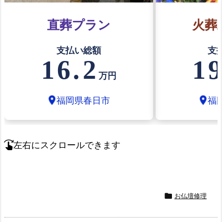
直葬プラン
火葬
支払い総額
支
16.2
19
万円
福岡県春日市
福
location_on
location_on
左右にスクロールできます
swipe_right
お仏壇修理
