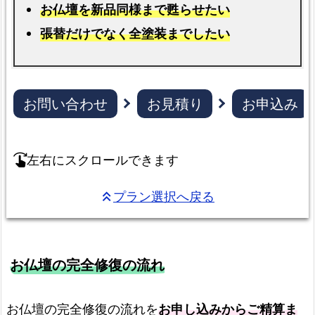
お仏壇を新品同様まで甦らせたい
張替だけでなく全塗装までしたい
お問い合わせ
お見積り
お申込み
左右にスクロールできます
swipe_right
プラン選択へ戻る
keyboard_double_arrow_up
お仏壇の完全修復の流れ
お仏壇の完全修復の流れを
お申し込みからご精算ま