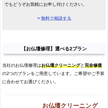
でもどうぞお気軽にお申し付けください。
ラ
ン
無料で相談する
expand_more
大
阪
市
生
野
【お仏壇修理】選べる2プラン
区
で
当社のお仏壇修理は
お仏壇クリーニング
と
完全修復
の
お
の2つのプランをご用意しています。ご希望やご予算
仏
に合わせてお選びください。
壇
ク
リ
お仏壇クリーニング
ー