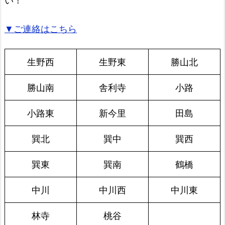
▼ご連絡はこちら
生野西
生野東
勝山北
勝山南
舎利寺
小路
小路東
新今里
田島
巽北
巽中
巽西
巽東
巽南
鶴橋
中川
中川西
中川東
林寺
桃谷