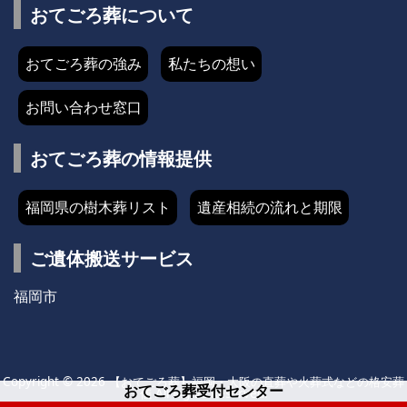
おてごろ葬について
おてごろ葬の強み
私たちの想い
お問い合わせ窓口
おてごろ葬の情報提供
福岡県の樹木葬リスト
遺産相続の流れと期限
ご遺体搬送サービス
福岡市
Copyright ©
2026
【おてごろ葬】福岡・大阪の直葬や火葬式などの格安葬
おてごろ葬受付センター
儀
All Rights Reserved.