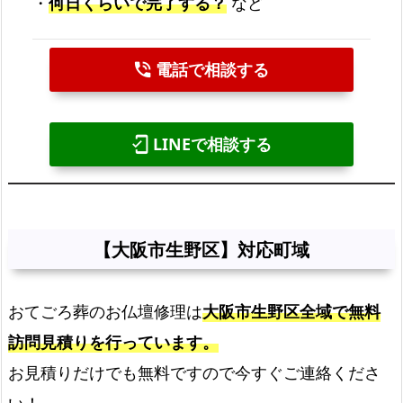
・
何日くらいで完了する？
など
電話で相談する
phone_in_talk
LINEで相談する
mobile_friendly
【大阪市生野区】対応町域
おてごろ葬のお仏壇修理は
大阪市生野区全域で無料
訪問見積りを行っています。
お見積りだけでも無料ですので今すぐご連絡くださ
い！