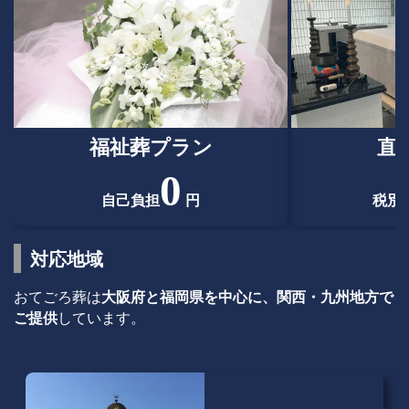
福祉葬プラン
直
0
自己負担
円
税別
対応地域
おてごろ葬は
大阪府と福岡県を中心に、関西・九州地方で
ご提供
しています。