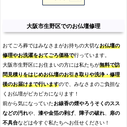
大
阪
市
大阪市生野区でのお仏壇修理
生
野
おてごろ葬ではみなさまがお持ちの大切な
お仏壇の
区
で
修理やお洗濯をおてごろ価格で
行っています。
の
大阪市生野区にお住まいの方には私たちが
無料で訪
お
問見積りをはじめお仏壇のお引き取りや洗浄・修理
仏
後のお届けまで行います
ので、みなさまのご負担な
壇
修
くお仏壇がピカピカになります！
理
前から気になっていた
お線香の煙やろうそくのスス
“伝
などの汚れ
や、
漆や金箔の剥げ
、
障子の破れ
、
扉の
統
不具合
などは今すぐ私たちへお任せください！
工