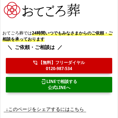
おてごろ葬では
24時間いつでもみなさまからのご依頼・ご
相談を承っております
ご依頼・ご相談は
【無料】フリーダイヤル
phone_in_talk
0120-987-534
LINEで相談する
mobile_friendly
公式LINEへ
↓このページをシェアするにはこちら