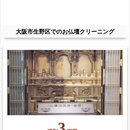
全
修
復
【大
大阪市生野区でのお仏壇クリーニング
阪
市
生
野
区】
対
応
町
域
3