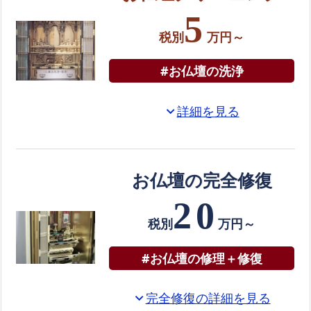
ニ
5
ン
税別
万円～
グ
#お仏壇の洗浄
大
阪
市
詳細を見る
expand_more
生
野
区
お仏壇の完全修復
に
て
20
お
税別
万円～
仏
#お仏壇の修理＋修復
壇
の
完
完全修復の詳細を見る
expand_more