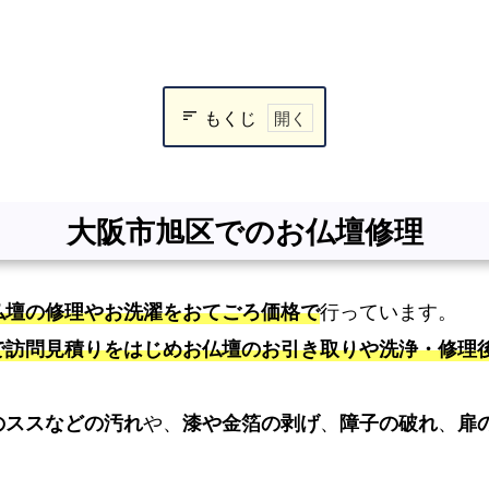
もくじ
大
阪
市
大阪市旭区でのお仏壇修理
旭
区
で
仏壇の修理やお洗濯をおてごろ価格で
行っています。
の
で訪問見積りをはじめお仏壇のお引き取りや洗浄・修理
お
仏
壇
のススなどの汚れ
や、
漆や金箔の剥げ
、
障子の破れ
、
扉
修
理