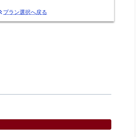
プラン選択へ戻る
uble_arrow_up