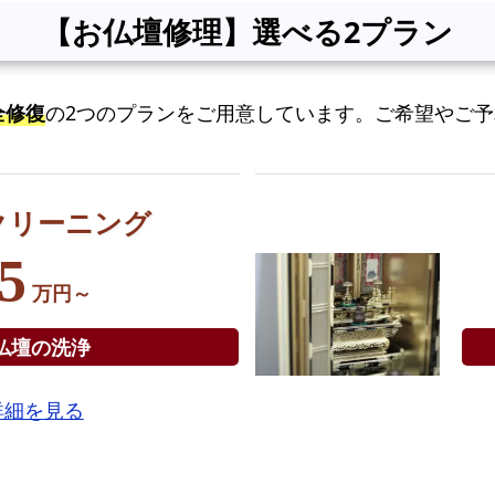
【お仏壇修理】選べる2プラン
る
2
プ
全修復
の2つのプランをご用意しています。ご希望やご
ラ
ン
大
クリーニング
阪
市
5
旭
万円～
区
で
仏壇の洗浄
の
お
詳細を見る
仏
壇
ク