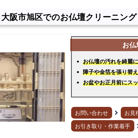
リ
ー
大阪市旭区でのお仏壇クリーニング
ニ
ン
グ
大
阪
お仏壇の汚れを綺麗
市
障子や金箔を張り替
旭
お盆やお正月前にス
区
に
て
お
お問い合わせ
お見
仏
お引き取り・作業着手
壇
の