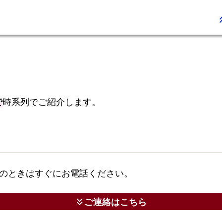
完
keyboard_do
全
修
復
【大
阪
市
で
時系列でご紹介します。
旭
区】
対
応
町
のときはすぐにお電話ください。
域
ご連絡はこちら
keyboard_double_arrow_down