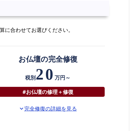
予算に合わせてお選びください。
お仏壇の完全修復
20
税別
万円～
#お仏壇の修理＋修復
完全修復の詳細を見る
expand_more