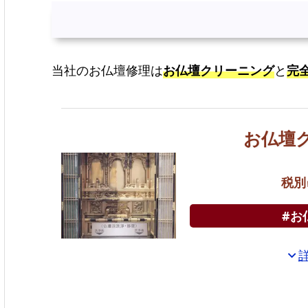
当社のお仏壇修理は
お仏壇クリーニング
と
完
お仏壇
税別
#お
expand_more