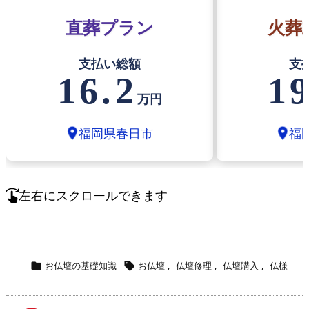
直葬プラン
火葬
支払い総額
支
16.2
19
万円
福岡県春日市
福
location_on
location_on
左右にスクロールできます
swipe_right
お仏壇の基礎知識
お仏壇
,
仏壇修理
,
仏壇購入
,
仏様

