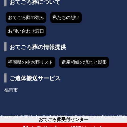
おてごろ葬について
おてごろ葬の強み
私たちの想い
お問い合わせ窓口
おてごろ葬の情報提供
福岡県の樹木葬リスト
遺産相続の流れと期限
ご遺体搬送サービス
福岡市
Copyright ©
2026
【おてごろ葬】福岡・大阪の直葬や火葬式などの格安葬
おてごろ葬受付センター
儀
All Rights Reserved.