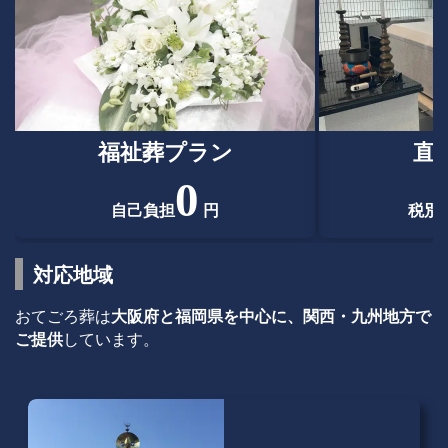
福祉葬プラン
直
0
自己負担
円
税別
対応地域
おてごろ葬は
大阪府と福岡県を中心に、関西・九州地方で
ご提供
しています。