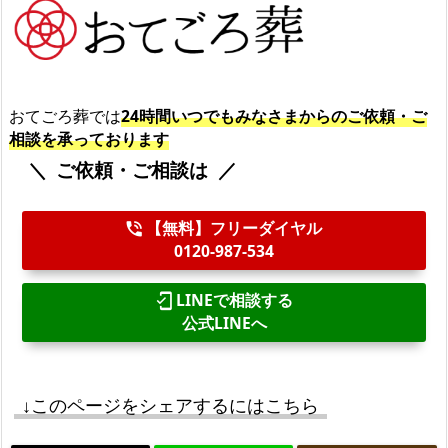
おてごろ葬では
24時間いつでもみなさまからのご依頼・ご
相談を承っております
ご依頼・ご相談は
【無料】フリーダイヤル
phone_in_talk
0120-987-534
LINEで相談する
mobile_friendly
公式LINEへ
↓このページをシェアするにはこちら