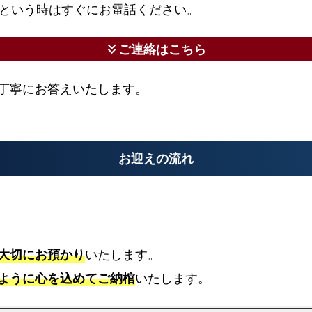
という時はすぐにお電話ください。
ご連絡はこちら
keyboard_double_arrow_down
丁寧にお答えいたします。
お迎えの流れ
大切にお預かり
いたします。
ように心を込めてご納棺
いたします。