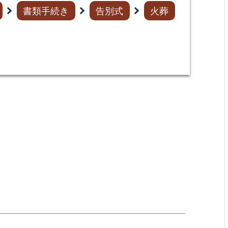
書類手続き
告別式
火葬