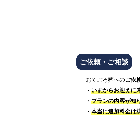
おてごろ葬への
ご依
・
いまからお迎えに
・
プランの内容が知
・
本当に追加料金は