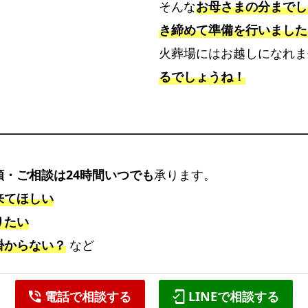
り
そんな
お母さまの分までし
し
き締めて準備を行いました
ま
火葬場にはお越しになれま
す
るでしょうね！
頼・ご相談は24時間いつでも
承ります。
来てほしい
りたい
掛からない？
など
電話で相談する
LINEで相談する
phone_in_talk
mobile_friendly