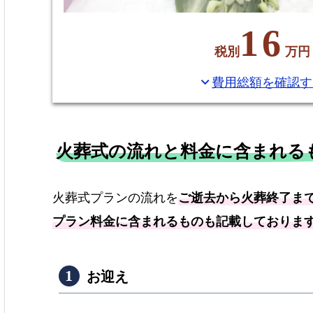
16
税別
万円
費用総額を確認す
expand_more
火葬式の流れと料金に含まれる
火葬式プランの流れを
ご逝去から火葬終了ま
プラン料金に含まれるものも記載しておりま
お迎え