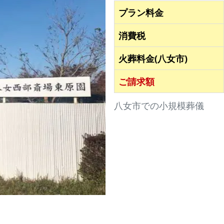
プラン料金
担
当
消費税
者
よ
火葬料金(八女市)
り
ご請求額
火
葬
八女市での小規模葬儀
式
プ
ラ
ン
選
べ
る
お