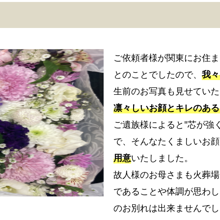
別
れ
の
お
ご依頼者様が関東にお住ま
花
とのことでしたので、
我々
お
生前のお写真も見せていた
て
ご
凛々しいお顔とキレのある
ろ
ご遺族様によると"芯が強
葬
で、そんなたくましいお顔
の
資
用意
いたしました。
料
故人様のお母さまも火葬場
を
であることや体調が思わし
お
のお別れは出来ませんでし
送