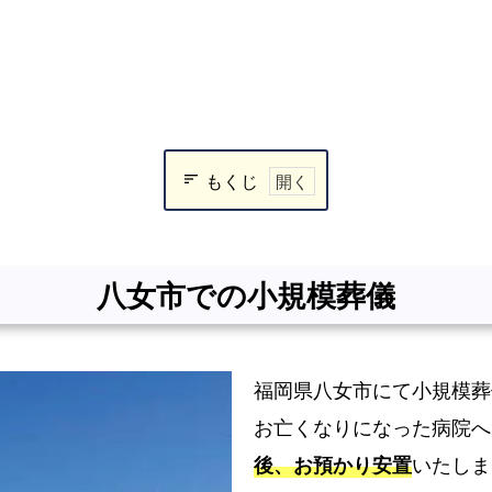
もくじ
八
女
市
八女市での小規模葬儀
で
の
小
福岡県八女市にて小規模葬
規
お亡くなりになった病院へ
模
葬
後、お預かり安置
いたしま
儀