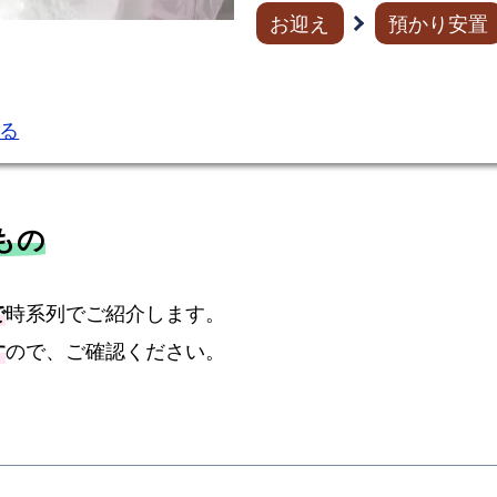
お迎え
預かり安置
る
もの
で
時系列でご紹介します。
す
ので、ご確認ください。