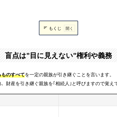
もくじ
盲
点
は"目
盲点は"目に見えない"権利や義務
に
見
え
るものすべて
を一定の親族が引き継ぐことを言います。
な
｣、財産を引き継ぐ親族を｢相続人｣と呼びますので覚え
い"権
利
や
義
務