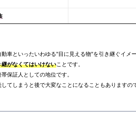
続
財
族
産
に
な
ら
動車といったいわゆる"目に見える物"を引き継ぐイメ
な
き継がなくてはいけない
ことです。
い
一
連帯保証人としての地位です。
身
続してしまうと後で大変なことになることもありますの
専
属
権
と
は？
隠