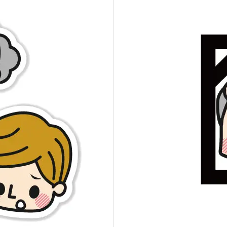
マ
イ
ナ
ス
の
財
産
も
残
ら
ず
引
き
継
ぐ
相